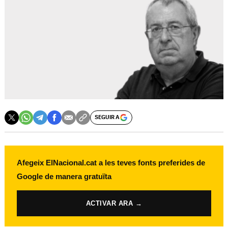
SEGUIR A
Afegeix ElNacional.cat a les teves fonts preferides de
Google de manera gratuïta
ACTIVAR ARA →