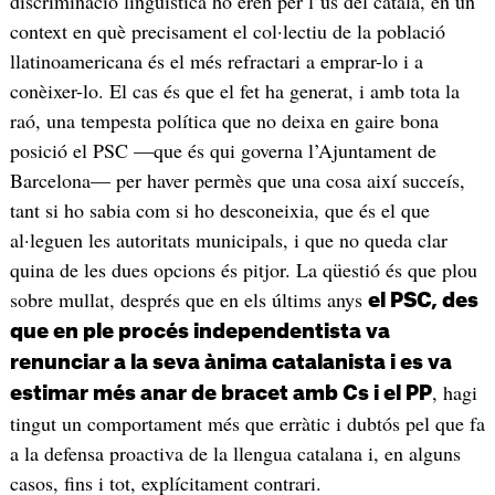
discriminació lingüística ho eren per l’ús del català, en un
context en què precisament el col·lectiu de la població
llatinoamericana és el més refractari a emprar-lo i a
conèixer-lo. El cas és que el fet ha generat, i amb tota la
raó, una tempesta política que no deixa en gaire bona
posició el PSC —que és qui governa l’Ajuntament de
Barcelona— per haver permès que una cosa així succeís,
tant si ho sabia com si ho desconeixia, que és el que
al·leguen les autoritats municipals, i que no queda clar
quina de les dues opcions és pitjor. La qüestió és que plou
sobre mullat, després que en els últims anys
el PSC, des
que en ple procés independentista va
renunciar a la seva ànima catalanista i es va
, hagi
estimar més anar de bracet amb Cs i el PP
tingut un comportament més que erràtic i dubtós pel que fa
a la defensa proactiva de la llengua catalana i, en alguns
casos, fins i tot, explícitament contrari.