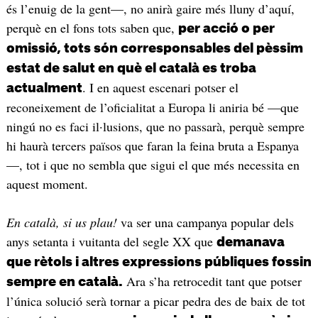
és l’enuig de la gent—, no anirà gaire més lluny d’aquí,
perquè en el fons tots saben que,
per acció o per
omissió, tots són corresponsables del pèssim
estat de salut en què el català es troba
. I en aquest escenari potser el
actualment
reconeixement de l’oficialitat a Europa li aniria bé —que
ningú no es faci il·lusions, que no passarà, perquè sempre
hi haurà tercers països que faran la feina bruta a Espanya
—, tot i que no sembla que sigui el que més necessita en
aquest moment.
En català, si us plau!
va ser una campanya popular dels
anys setanta i vuitanta del segle XX que
demanava
que rètols i altres expressions públiques fossin
Ara s’ha retrocedit tant que potser
sempre en català.
l’única solució serà tornar a picar pedra des de baix de tot