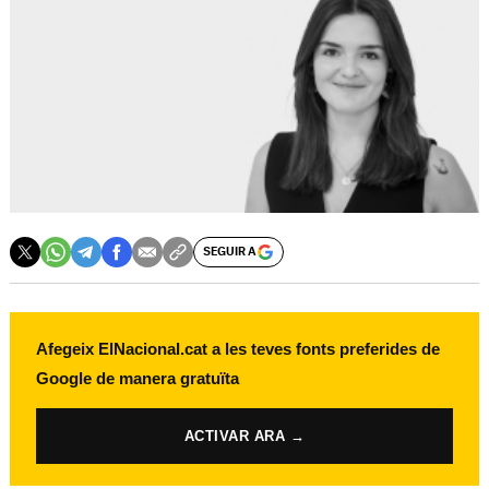
SEGUIR A
Afegeix ElNacional.cat a les teves fonts preferides de
Google de manera gratuïta
ACTIVAR ARA →