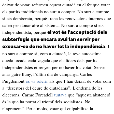
deixat de votar, refermen aquest ciutadà en el fet que votar
els partits tradicionals no surt a compte. No surt a compte
si ets demòcrata, perquè frena les renovacions internes que
calen per donar aire al sistema. No surt a compte si ets
independentista, perquè
el vot és l’acceptació dels
subterfugis que encara avui fan servir per
. I
excusar-se de no haver fet la independència
no surt a compte si, com a ciutadà, la teva autoestima
queda tocada cada vegada que els líders dels partits
independentistes et renyen per no haver-los votat. Sense
anar gaire lluny, l’últim dia de campanya, Carles
Puigdemont
es va referir
als que l’han deixat de votar com
a “desertors del deure de ciutadania”. L'endemà de les
eleccions, Carme Forcadell
tuitava
que “aquesta abstenció
és la que ha portat el triomf dels socialistes. No
n’aprenem”. Per a molts, votar qui culpabilitza la