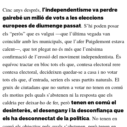
Cinc anys després,
l’independentisme va perdre
gairebé un milió de vots a les eleccions
. S’hi poden posar
europees de diumenge passat
els “peròs” que es vulgui —que l’última vegada van
coincidir amb les municipals, que l’afer Puigdemont estava
calent—, que tot plegat no és més que l’enèsima
confirmació de l’erosió del moviment independentista. És
equívoc tractar en bloc tots els que, contesa electoral rere
contesa electoral, decideixen quedar-se a casa i no votar
tots els que, d’entrada, serien els seus partits naturals. El
gruix de ciutadans que no surten a votar no tenen en comú
els motius pels quals s’abstenen ni la resposta que els
caldria per deixar-ho de fer, però
tenen en comú el
desinterès, el desengany i la desconfiança que
. No tenen en
els ha desconnectat de la política
comú els objectius pels quals s’abstenen, però tenen en