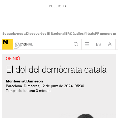
Segueix-nos a Discover
Joc El Nacional
ERC àudios filtrats
PP menors mi
OPINIÓ
El dol del demòcrata català
Montserrat Dameson
Barcelona. Dimecres, 12 de juny de 2024. 05:30
Temps de lectura: 3 minuts