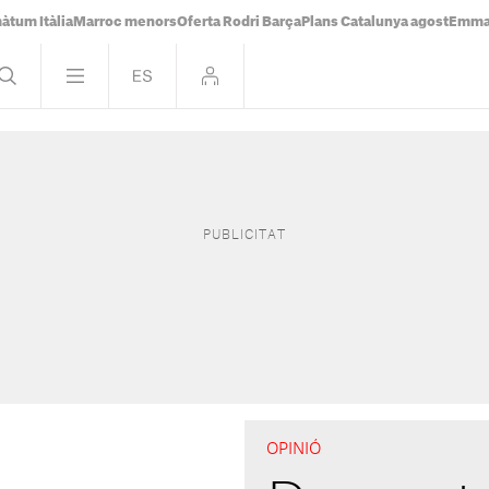
àtum Itàlia
Marroc menors
Oferta Rodri Barça
Plans Catalunya agost
Emma 
OPINIÓ