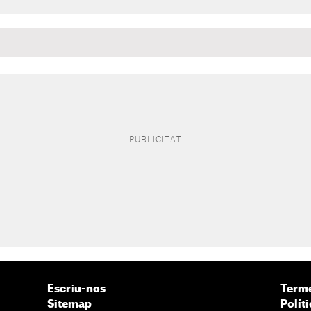
Escriu-nos
Terme
Sitemap
Políti