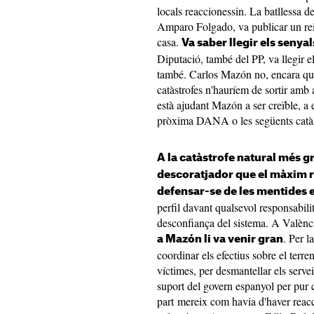
locals reaccionessin. La batllessa d
Amparo Folgado, va publicar un reia
casa.
Va saber llegir els senyal
Diputació, també del PP, va llegir e
també. Carlos Mazón no, encara que
catàstrofes n'hauríem de sortir amb 
està ajudant Mazón a ser creïble, a e
pròxima DANA o les següents catàst
A la catàstrofe natural més gr
descoratjador que el màxim r
defensar-se de les mentides e
perfil davant qualsevol responsabili
desconfiança del sistema. A Valènci
. Per l
a Mazón li va venir gran
coordinar els efectius sobre el terren
víctimes, per desmantellar els serveis
suport del govern espanyol per pur càl
part mereix com havia d'haver reacci