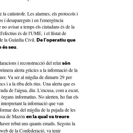
e la catàstrofe. Les alarmes, els protocols i
sos i desapareguts i en l'emergència
 no avisar a temps els ciutadans és de la
'efectius és de l'UME, i el llistat de
de la Guàrdia Civil.
De l'operatiu que
.
o és seu
racions i reconstrucció del relat
són
rimera alerta gràcies a la informació de la
er. Va ser al migdia de dimarts 29 per
ancs i a la riba dels rius. Una alerta que es
cuda de l'aigua, diu. L'excusa, com a escut,
òrgans informatius. No alerten, ho fan els
 interpretant la informació que van
nformar des del migdia de la pujada de les
remsa de Mazón
en la qual va treure
 haver rebut uns quants emails. Segons la
web de la Confederació, va tenir