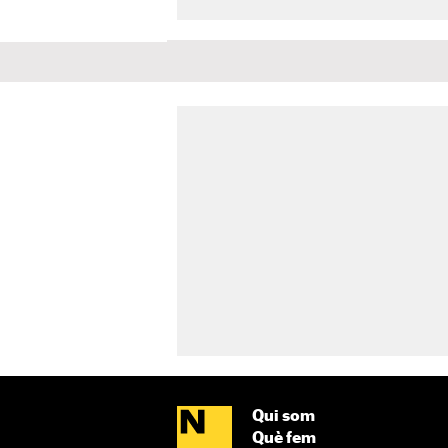
Qui som
Què fem