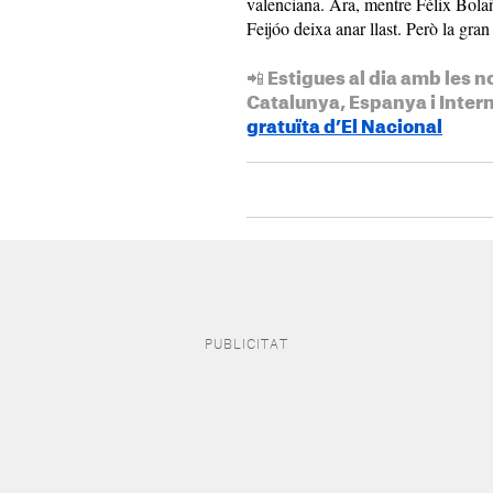
valenciana. Ara, mentre Félix Bola
Feijóo deixa anar llast. Però la gran
📲 Estigues al dia amb les n
Catalunya, Espanya i Inter
gratuïta d’El Nacional