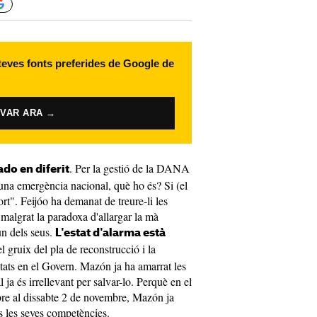
 teves fonts preferides de Google de
IVAR ARA →
. Per la gestió de la DANA
do en diferit
 una emergència nacional, què ho és? Si (el
rt". Feijóo ha demanat de treure-li les
malgrat la paradoxa d'allargar la mà
un dels seus.
L'estat d'alarma està
l gruix del pla de reconstrucció i la
stats en el Govern. Mazón ja ha amarrat les
ja és irrellevant per salvar-lo. Perquè en el
bre al dissabte 2 de novembre, Mazón ja
s les seves competències.