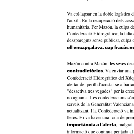
Va col·lapsar en la doble logística d
l'auxili. En la recuperació dels cos
humanitària. Per Mazón, la culpa de
Confederació Hidrogràfica; la falta d
desapareguts sense publicar, culpa 
ell encapçalava, cap fracàs n
Mazón contra Mazón, les seves decla
. Va enviar una p
contradictòries
Confederació Hidrogràfica del Xúqu
alertar del perill d'acostar-se a barr
"desactiva tres vegades" per la cres
no aguanta. Les confederacions són 
serveis de la Generalitat Valenciana
actualitzant. I la Confederació va i
lleres. Hi va haver una roda de p
, malgrat
importància a l'alerta
informació que continua penjada al 