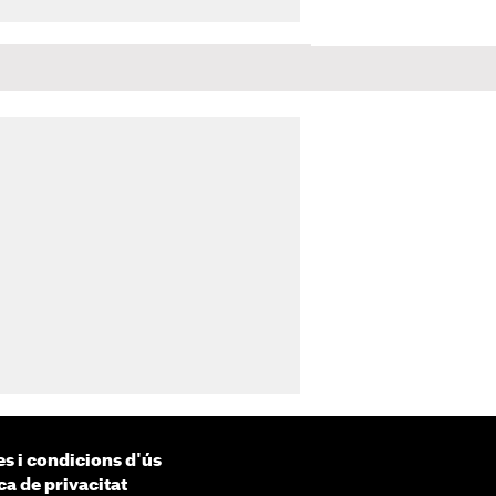
s i condicions d'ús
ca de privacitat