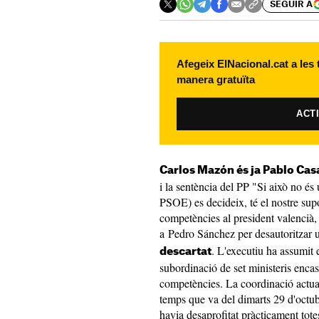
SEGUIR A
Afegeix ElNacional.cat a les
manera gratuïta
ACT
Carlos Mazón és ja Pablo Casa
i la sentència del PP "Si això no és
PSOE) es decideix, té el nostre supo
competències al president valencià, 
a Pedro Sánchez per desautoritzar 
. L'executiu ha assumit e
descartat
subordinació de set ministeris enca
competències. La coordinació actual 
temps que va del dimarts 29 d'octu
havia desaprofitat pràcticament tote