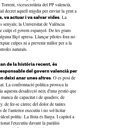
e Torrent, vicesecretària del PP valencià,
l decret aquell migdia per enviar la gent a
. La
s, va actuar i va salvar vides
ls senyals; la Universitat de València
 culpi el govern espanyol. De les grans
alguna lliçó apresa. Llançar pilotes fora no
xpiar culpes ni a prevenir millor per a la
rofes naturals.
an de la història recent, és
esponsable del govern valencià per
. O es posi de
n deixi anar unes altres
tat. La confrontació política provoca la
a aquesta desafecció neix d'una gestió que
a manca de capacitat i de quadres; de
y, de fer-se càrrec del dolor de tantes
 de l'anterior executiu i no sol·licitar
cul polític. La llista és llarga. I capítol a
onat l'executiu davant la paràlisi