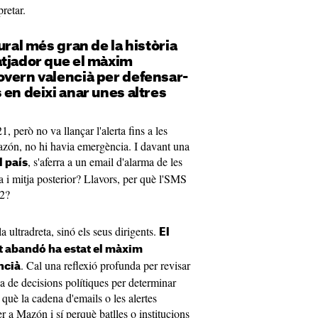
retar.
ural més gran de la història
atjador que el màxim
overn valencià per defensar-
 en deixi anar unes altres
 però no va llançar l'alerta fins a les
azón, no hi havia emergència. I davant una
, s'aferra a un email d'alarma de les
l país
a i mitja posterior? Llavors, per què l'SMS
12?
a ultradreta, sinó els seus dirigents.
El
t abandó ha estat el màxim
. Cal una reflexió profunda per revisar
ncià
a de decisions polítiques per determinar
 què la cadena d'emails o les alertes
er a Mazón i sí perquè batlles o institucions