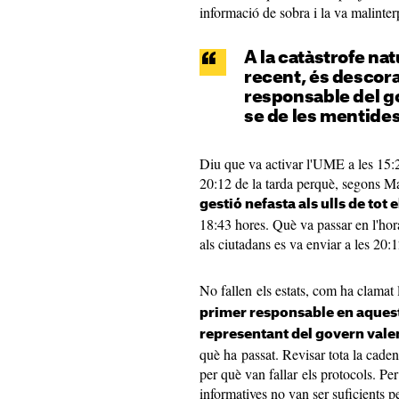
informació de sobra i la va malinterp
A la catàstrofe nat
recent, és descor
responsable del g
se de les mentides
Diu que va activar l'UME a les 15:21,
20:12 de la tarda perquè, segons M
gestió nefasta als ulls de tot e
18:43 hores. Què va passar en l'hor
als ciutadans es va enviar a les 20:
No fallen els estats, com ha clamat l
primer responsable en aques
representant del govern vale
què ha passat. Revisar tota la caden
per què van fallar els protocols. Per
informatives no van ser suficients p