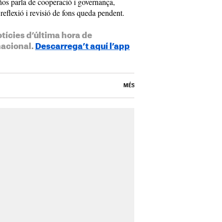
ños parla de cooperació i governança,
 reflexió i revisió de fons queda pendent.
otícies d’última hora de
nacional.
Descarrega’t aquí l’app
MÉS