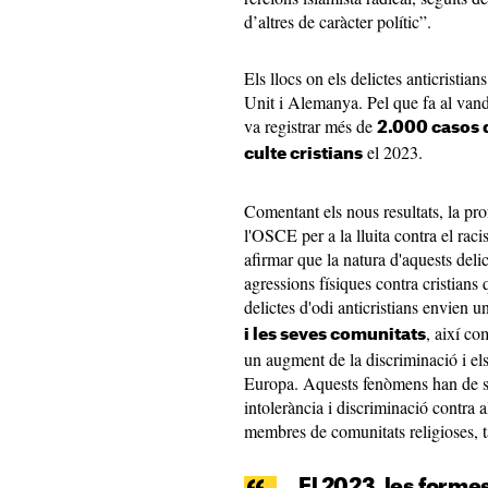
d’altres de caràcter polític”.
Els llocs on els delictes anticrist
Unit i Alemanya. Pel que fa al vand
va registrar més de
2.000 casos d
el 2023.
culte cristians
Comentant els nous resultats, la pr
l'OSCE per a la lluita contra el raci
afirmar que la natura d'aquests delic
agressions físiques contra cristians 
delictes d'odi anticristians envien u
, així co
i les seves comunitats
un augment de la discriminació i els 
Europa. Aquests fenòmens han de se
intolerància i discriminació contra a
membres de comunitats religioses, t
El 2023, les form