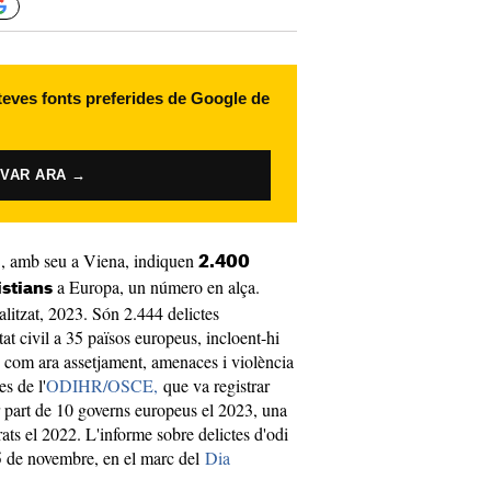
 teves fonts preferides de Google de
IVAR ARA →
C
, amb seu a Viena, indiquen
2.400
a Europa, un número en alça.
istians
litzat, 2023. Són 2.444 delictes
tat civil a 35 països europeus, incloent-hi
s, com ara assetjament, amenaces i violència
s de l'
ODIHR/OSCE,
que va registrar
er part de 10 governs europeus el 2023, una
rats el 2022. L'informe sobre delictes d'odi
 de novembre, en el marc del
Dia