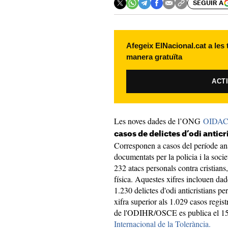
SEGUIR A
Afegeix ElNacional.cat a les
manera gratuïta
ACT
Les noves dades de l’ONG
OIDA
casos de delictes d’odi anticr
Corresponen a casos del període ana
documentats per la policia i la socie
232 atacs personals contra cristian
física. Aquestes xifres inclouen dade
1.230 delictes d'odi anticristians p
xifra superior als 1.029 casos regist
de l'ODIHR/OSCE es publica el 15
Internacional de la Tolerància.