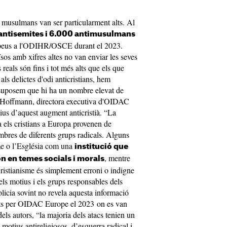
i musulmans van ser particularment alts. Al
 antisemites i 6.000 antimusulmans
ropeus a l'ODIHR/OSCE durant el 2023.
sos amb xifres altes no van enviar les seves
reals són fins i tot més alts que els que
s delictes d'odi anticristians, hem
ò suposem que hi ha un nombre elevat de
a Hoffmann, directora executiva d'OIDAC
ius d’aquest augment anticristià. “La
ra els cristians a Europa provenen de
mbres de diferents grups radicals. Alguns
me o l’Església com una
institució que
, mentre
ón en temes socials i morals
cristianisme és simplement erroni o indigne
els motius i els grups responsables dels
olicia sovint no revela aquesta informació
ats per OIDAC Europe el 2023 on es van
dels autors, “la majoria dels atacs tenien un
e motius antireligiosos, d’esquerra radical i