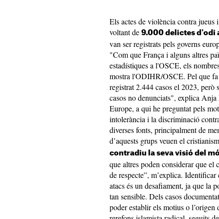
Els actes de violència contra jueus 
voltant de
9.000 delictes d'odi
van ser registrats pels governs eu
"Com que França i alguns altres paï
estadístiques a l'OSCE, els nombres 
mostra l'ODIHR/OSCE. Pel que fa al
registrat 2.444 casos el 2023, per
casos no denunciats", explica Anj
Europe, a qui he preguntat pels mot
intolerància i la discriminació cont
diverses fonts, principalment de me
d’aquests grups veuen el cristianis
contradiu la seva visió del m
que altres poden considerar que el 
de respecte”, m’explica. Identificar 
atacs és un desafiament, ja que la p
tan sensible. Dels casos document
poder establir els motius o l’origen 
rerefons islamista radical, seguits d