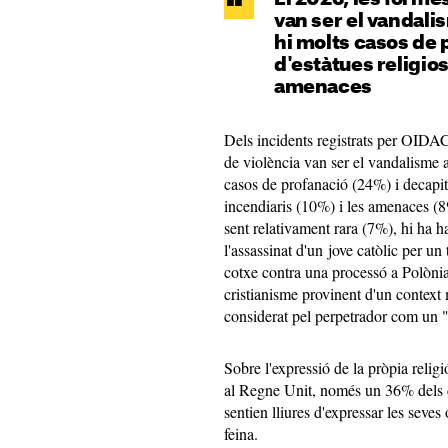
van ser el vandalis
hi molts casos de 
d'estàtues religios
amenaces
Dels incidents registrats per OID
de violència van ser el vandalisme a
casos de profanació (24%) i decapita
incendiaris (10%) i les amenaces (8%
sent relativament rara (7%), hi ha h
l'assassinat d'un jove catòlic per un
cotxe contra una processó a Polònia i
cristianisme provinent d'un context
considerat pel perpetrador com un 
Sobre l'expressió de la pròpia relig
al Regne Unit, només un 36% dels c
sentien lliures d'expressar les seves
feina.