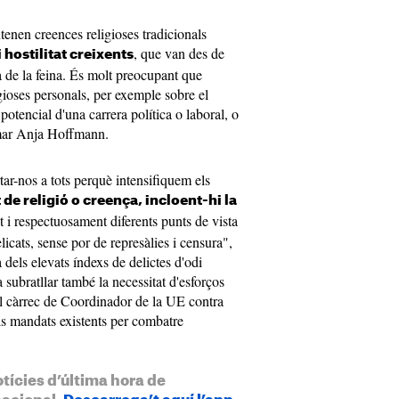
ntenen creences religioses tradicionals
, que van des de
 hostilitat creixents
ua de la feina. És molt preocupant que
igioses personals, per exemple sobre el
 potencial d'una carrera política o laboral, o
firmar Anja Hoffmann.
ar-nos a tots perquè intensifiquem els
t de religió o creença, incloent-hi la
i respectuosament diferents punts de vista
elicats, sense por de represàlies i censura",
dels elevats índexs de delictes d'odi
subratllar també la necessitat d'esforços
del càrrec de Coordinador de la UE contra
 als mandats existents per combatre
otícies d’última hora de