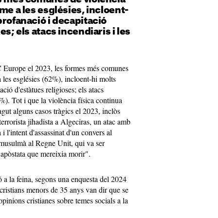
me a les esglésies, incloent-
profanació i decapitació
es; els atacs incendiaris i les
AC Europe el 2023, les formes més comunes
 les esglésies (62%), incloent-hi molts
ció d'estàtues religioses; els atacs
). Tot i que la violència física continua
agut alguns casos tràgics el 2023, inclòs
 terrorista jihadista a Algeciras, un atac amb
 l'intent d'assassinat d'un convers al
 musulmà al Regne Unit, qui va ser
"apòstata que mereixia morir".
ió a la feina, segons una enquesta del 2024
ristians menors de 35 anys van dir que se
 opinions cristianes sobre temes socials a la