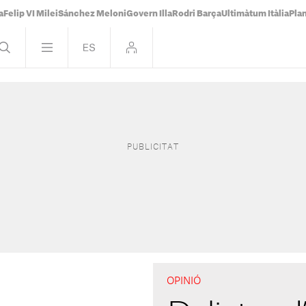
a
Felip VI Milei
Sánchez Meloni
Govern Illa
Rodri Barça
Ultimàtum Itàlia
Pla
OPINIÓ