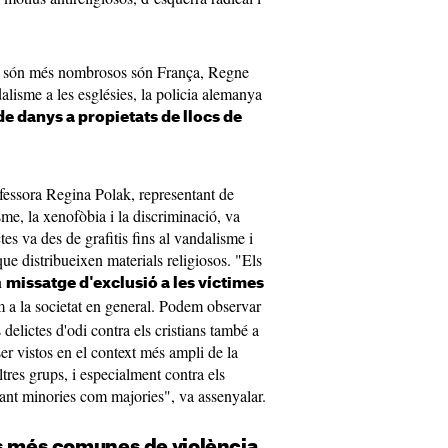
ians són més nombrosos són França, Regne
alisme a les esglésies, la policia alemanya
e danys a propietats de llocs de
ofessora Regina Polak, representant de
sme, la xenofòbia i la discriminació, va
tes va des de grafitis fins al vandalisme i
que distribueixen materials religiosos. "Els
n
missatge d'exclusió a les víctimes
m a la societat en general. Podem observar
delictes d'odi contra els cristians també a
r vistos en el context més ampli de la
ltres grups, i especialment contra els
ant minories com majories", va assenyalar.
es més comunes de violència