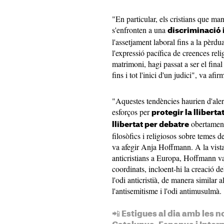
"En particular, els cristians que ma
s'enfronten a una
discriminació i
l'assetjament laboral fins a la pèrd
l'expressió pacífica de creences rel
matrimoni, hagi passat a ser el final
fins i tot l'inici d'un judici", va a
"Aquestes tendències haurien d'alert
esforços per
protegir la lliberta
obertament 
llibertat per debatre
filosòfics i religiosos sobre temes d
va afegir Anja Hoffmann. A la vista 
anticristians a Europa, Hoffmann va 
coordinats, incloent-hi la creació 
l'odi anticristià, de manera similar
l'antisemitisme i l'odi antimusulmà.
📲 Estigues al dia amb les n