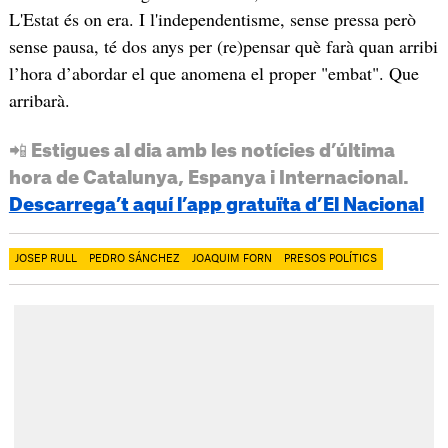
L'Estat és on era. I l'independentisme, sense pressa però
sense pausa, té dos anys per (re)pensar què farà quan arribi
l’hora d’abordar el que anomena el proper "embat". Que
arribarà.
📲 Estigues al dia amb les notícies d’última
hora de Catalunya, Espanya i Internacional.
Descarrega’t aquí l’app gratuïta d’El Nacional
JOSEP RULL
PEDRO SÁNCHEZ
JOAQUIM FORN
PRESOS POLÍTICS