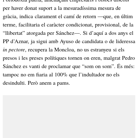
per haver donat suport a la mesuradíssima mesura de
gràcia, indica clarament el camí de retorn —que, en últim
terme, facilitaria el caràcter condicionat, provisional, de la
“llibertat” atorgada per Sánchez—. Si d’aquí a dos anys el
PP d’Aznar, ja sigui amb Ayuso de candidata o de lideressa
in pectore
, recupera la Moncloa, no us estranyeu si els
presos i les preses polítiques tornen on eren, malgrat Pedro
Sánchez es vanti de proclamar que “som on som”. És més:
tampoc no em fiaria al 100% que l’indultador no els
desindulti. Però anem a pams.