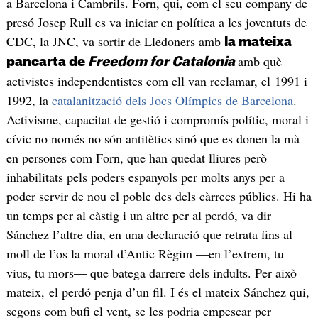
a Barcelona i Cambrils. Forn, qui, com el seu company de
presó Josep Rull es va iniciar en política a les joventuts de
CDC, la JNC, va sortir de Lledoners amb
la mateixa
amb què
pancarta de
Freedom for Catalonia
activistes independentistes com ell van reclamar, el 1991 i
1992, la
catalanització dels Jocs Olímpics de Barcelona
.
Activisme, capacitat de gestió i compromís polític, moral i
cívic no només no són antitètics sinó que es donen la mà
en persones com Forn, que han quedat lliures però
inhabilitats pels poders espanyols per molts anys per a
poder servir de nou el poble des dels càrrecs públics. Hi ha
un temps per al càstig i un altre per al perdó, va dir
Sánchez l’altre dia, en una declaració que retrata fins al
moll de l’os la moral d’Antic Règim —en l’extrem, tu
vius, tu mors— que batega darrere dels indults. Per això
mateix, el perdó penja d’un fil. I és el mateix Sánchez qui,
segons com bufi el vent, se les podria empescar per