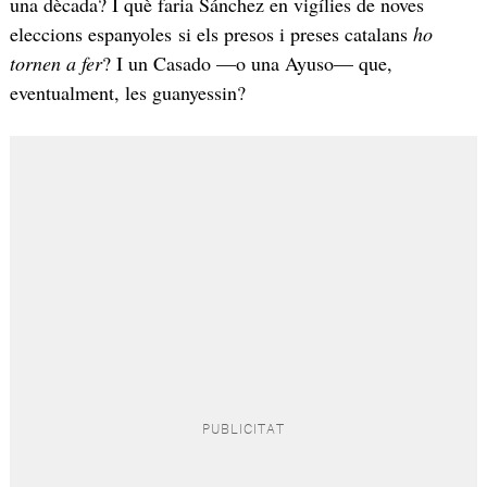
una dècada? I què faria Sánchez en vigílies de noves
eleccions espanyoles si els presos i preses catalans
ho
tornen a fer
? I un Casado —o una Ayuso— que,
eventualment, les guanyessin?