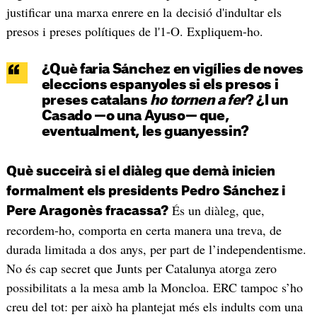
justificar una marxa enrere en la decisió d'indultar els
presos i preses polítiques de l'1-O. Expliquem-ho.
¿Què faria Sánchez en vigílies de noves
eleccions espanyoles si els presos i
preses catalans
ho tornen a fer
? ¿I un
Casado —o una Ayuso— que,
eventualment, les guanyessin?
Què succeirà si el diàleg que demà inicien
formalment els presidents Pedro Sánchez i
És un diàleg, que,
Pere Aragonès fracassa?
recordem-ho, comporta en certa manera una treva, de
durada limitada a dos anys, per part de l’independentisme.
No és cap secret que Junts per Catalunya atorga zero
possibilitats a la mesa amb la Moncloa. ERC tampoc s’ho
creu del tot: per això ha plantejat més els indults com una