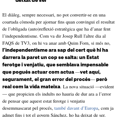
deixat de ser
El diàleg, sempre necessari, no pot convertir-se en una
coartada còmoda per ajornar fins quan convingui el resultat
de l’obligada (auto)reflexió estratègica que ha d’anar fent
l’independentisme. Com va dir Josep Rull l'altre dia al
FAQS de TV3, on hi va anar amb Quim Forn, si més no,
l’independentisme ara sap del cert què hi ha
darrera la paret un cop se salta: un Estat
ferotge i venjatiu, que semblava impensable
—
que pogués actuar com actua
vet aquí,
—
segurament, el gran error del procés
però
. La nova situació —evident
real com la vida mateixa
— que propicien els indults no hauria de dur ara a l’error
de pensar que aquest estat ferotge i venjatiu
desemmascarat pel procés,
també davant d’Europa
, com ja
admet fins i tot el govern Sánchez, ho ha deixat de ser.