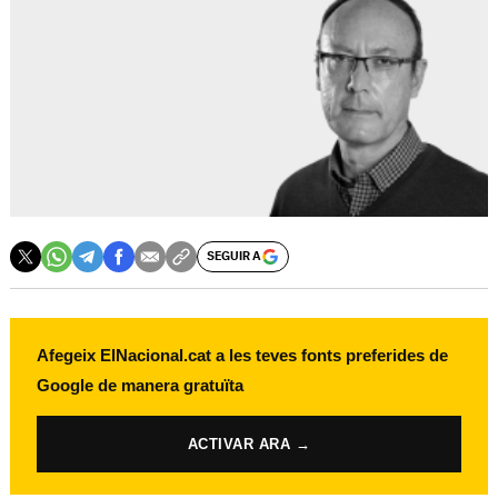
SEGUIR A
Afegeix ElNacional.cat a les teves fonts preferides de
Google de manera gratuïta
ACTIVAR ARA →