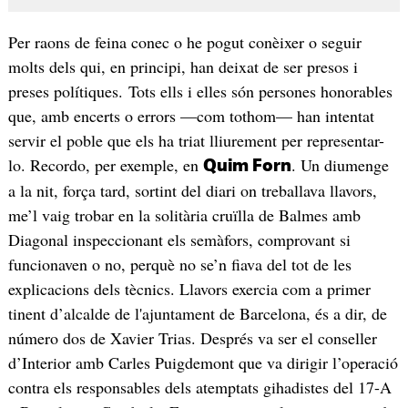
Per raons de feina conec o he pogut conèixer o seguir
molts dels qui, en principi, han deixat de ser presos i
preses polítiques. Tots ells i elles són persones honorables
que, amb encerts o errors —com tothom— han intentat
servir el poble que els ha triat lliurement per representar-
lo. Recordo, per exemple, en
. Un diumenge
Quim Forn
a la nit, força tard, sortint del diari on treballava llavors,
me’l vaig trobar en la solitària cruïlla de Balmes amb
Diagonal inspeccionant els semàfors, comprovant si
funcionaven o no, perquè no se’n fiava del tot de les
explicacions dels tècnics. Llavors exercia com a primer
tinent d’alcalde de l'ajuntament de Barcelona, és a dir, de
número dos de Xavier Trias. Després va ser el conseller
d’Interior amb Carles Puigdemont que va dirigir l’operació
contra els responsables dels atemptats gihadistes del 17-A