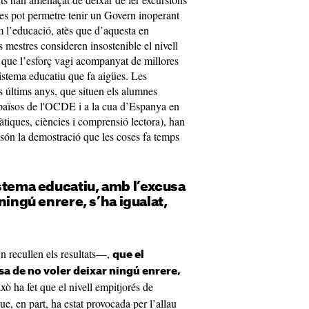
o es pot permetre tenir un Govern inoperant
 l’educació, atès que d’aquesta en
 mestres consideren insostenible el nivell
 que l’esforç vagi acompanyat de millores
 sistema educatiu que fa aigües. Les
 últims anys, que situen els alumnes
s països de l'OCDE i a la cua d’Espanya en
àtiques, ciències i comprensió lectora), han
 són la demostració que les coses fa temps
stema educatiu, amb l’excusa
ningú enrere, s’ha igualat,
’n recullen els resultats—,
que el
a de no voler deixar ningú enrere,
això ha fet que el nivell empitjorés de
e, en part, ha estat provocada per l’allau