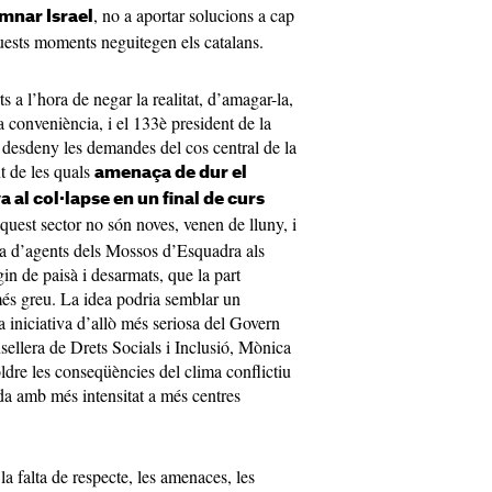
, no a aportar solucions a cap
emnar Israel
uests moments neguitegen els catalans.
ts a l’hora de negar la realitat, d’amagar-la,
a conveniència, i el 133è president de la
 desdeny les demandes del cos central de la
t de les quals
amenaça de dur el
 al col·lapse en un final de curs
uest sector no són noves, venen de lluny, i
cia d’agents dels Mossos d’Esquadra als
gin de paisà i desarmats, que la part
més greu. La idea podria semblar un
na iniciativa d’allò més seriosa del Govern
sellera de Drets Socials i Inclusió, Mònica
dre les conseqüències del clima conflictiu
da amb més intensitat a més centres
la falta de respecte, les amenaces, les