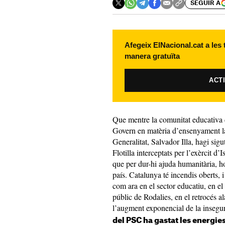
SEGUIR A
Afegeix ElNacional.cat a les
manera gratuïta
ACT
Que mentre la comunitat educativa d
Govern en matèria d’ensenyament la
Generalitat, Salvador Illa, hagi sig
Flotilla interceptats per l’exèrcit 
que per dur-hi ajuda humanitària, ho 
país. Catalunya té incendis oberts, 
com ara en el sector educatiu, en el 
públic de Rodalies, en el retrocés a
l’augment exponencial de la insegur
del PSC ha gastat les energies