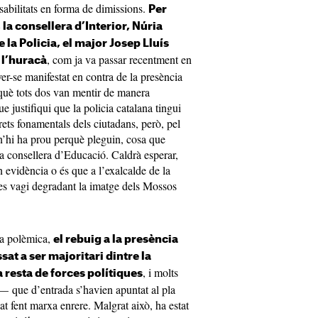
sabilitats en forma de dimissions.
Per
a consellera d’Interior, Núria
e la Policia, el major Josep Lluís
, com ja va passar recentment en
e l’huracà
ver-se manifestat en contra de la presència
què tots dos van mentir de manera
ue justifiqui que la policia catalana tingui
rets fonamentals dels ciutadans, però, pel
n’hi ha prou perquè pleguin, cosa que
xa consellera d’Educació. Caldrà esperar,
 evidència o és que a l’exalcalde de la
í es vagi degradant la imatge dels Mossos
ta polèmica,
el rebuig a la presència
ssat a ser majoritari dintre la
, i molts
 resta de forces polítiques
 que d’entrada s’havien apuntat al pla
t fent marxa enrere. Malgrat això, ha estat