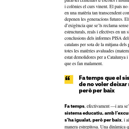
i colònies el curs vinent. El país n
en una matèria tan transcendent com
depenen les generacions futures. Els
d’exigència que se’ls reclama sense
estructurals, reals i efectives en un
conclusions dels informes PISA dels
catalans per sota de la mitjana del
totes les matèries avaluades (matem
estat demolidores per a Catalunya i
que es fan malament.
Fa temps que el si
de no voler deixar 
però per baix
, efectivament —i ara se
Fa temps
sistema educatiu, amb l’excus
, i 
s’ha igualat, però per baix
manera estrepitosa. Una dinàmica qu