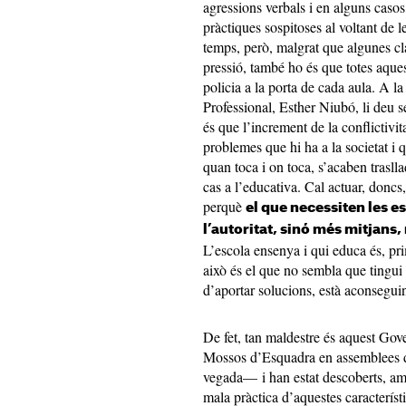
agressions verbals i en alguns casos 
pràctiques sospitoses al voltant de 
temps, però, malgrat que algunes cla
pressió, també ho és que totes aque
policia a la porta de cada aula. A 
Professional, Esther Niubó, li deu se
és que l’increment de la conflictivitat
problemes que hi ha a la societat 
quan toca i on toca, s’acaben traslla
cas a l’educativa. Cal actuar, doncs
perquè
el que necessiten les e
l’autoritat, sinó més mitjans,
L’escola ensenya i qui educa és, prim
això és el que no sembla que tingui 
d’aportar solucions, està aconseguin
De fet, tan maldestre és aquest Gover
Mossos d’Esquadra en assemblees 
vegada— i han estat descoberts, am
mala pràctica d’aquestes característ