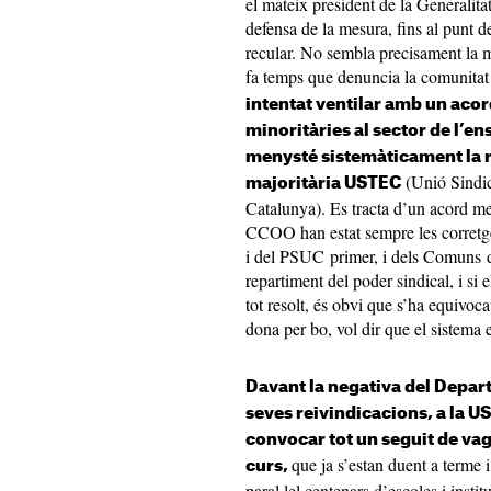
el mateix president de la Generalita
defensa de la mesura, fins al punt 
recular. No sembla precisament la 
fa temps que denuncia la comunitat 
intentat ventilar amb un acor
minoritàries al sector de l’
menysté sistemàticament la re
(Unió Sindic
majoritària USTEC
Catalunya). Es tracta d’un acord m
CCOO han estat sempre les corretge
i del PSUC primer, i dels Comuns de
repartiment del poder sindical, i s
tot resolt, és obvi que s’ha equivoc
dona per bo, vol dir que el sistema
Davant la negativa del Depar
seves reivindicacions, a la U
convocar tot un seguit de vagu
que ja s’estan duent a terme 
curs,
paral·lel centenars d’escoles i insti