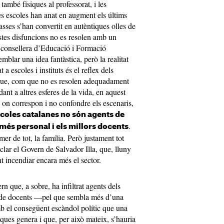
també físiques al professorat, i les
les escoles han anat en augment els últims
sses s’han convertit en autèntiques olles de
stes disfuncions no es resolen amb un
la consellera d’Educació i Formació
mblar una idea fantàstica, però la realitat
 a escoles i instituts és el reflex dels
i que, com que no es resolen adequadament
dant a altres esferes de la vida, en aquest
, on correspon i no confondre els escenaris,
scoles catalanes no són agents de
.
 més personal i els millors docents
er de tot, la família. Però justament tot
clar el Govern de Salvador Illa, que, lluny
t incendiar encara més el sector.
n que, a sobre, ha infiltrat agents dels
de docents —pel que sembla més d’una
b el consegüent escàndol polític que una
iques genera i que, per això mateix, s’hauria