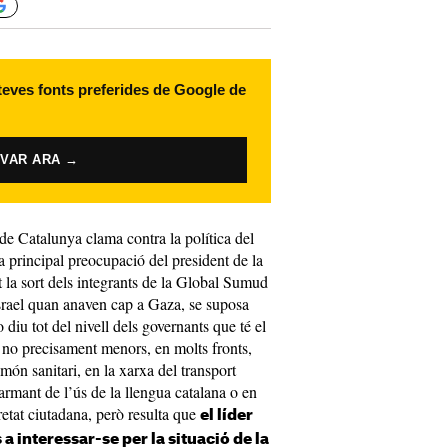
 teves fonts preferides de Google de
IVAR ARA →
e Catalunya clama contra la política del
 principal preocupació del president de la
ut la sort dels integrants de la Global Sumud
d’Israel quan anaven cap a Gaza, se suposa
diu tot del nivell dels governants que té el
i no precisament menors, en molts fronts,
món sanitari, en la xarxa del transport
larmant de l’ús de la llengua catalana o en
etat ciutadana, però resulta que
el líder
 a interessar-se per la situació de la