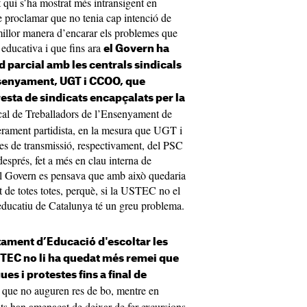
t qui s’ha mostrat més intransigent en
de proclamar que no tenia cap intenció de
millor manera d’encarar els problemes que
educativa i que fins ara
el Govern ha
d parcial amb les centrals sindicals
ensenyament, UGT i CCOO, que
sta de sindicats encapçalats per la
al de Treballadors de l’Ensenyament de
erament partidista, en la mesura que UGT i
s de transmissió, respectivament, del PSC
sprés, fet a més en clau interna de
i el Govern es pensava que amb això quedaria
at de totes totes, perquè, si la USTEC no el
 educatiu de Catalunya té un greu problema.
tament d’Educació d'escoltar les
STEC no li ha quedat més remei que
es i protestes fins a final de
i que no auguren res de bo, mentre en
tuts han amenaçat de deixar de fer excursions