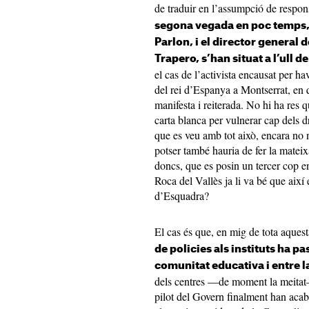
de traduir en l’assumpció de respon
segona vegada en poc temps, l
Parlon, i el director general d
Trapero, s’han situat a l’ull d
el cas de l’activista encausat per ha
del rei d’Espanya a Montserrat, en 
manifesta i reiterada. No hi ha res q
carta blanca per vulnerar cap dels d
que es veu amb tot això, encara no 
potser també hauria de fer la matei
doncs, que es posin un tercer cop en
Roca del Vallès ja li va bé que aix
d’Esquadra?
El cas és que, en mig de tota aques
de policies als instituts ha pa
comunitat educativa i entre la
dels centres —de moment la meitat—
pilot del Govern finalment han acaba