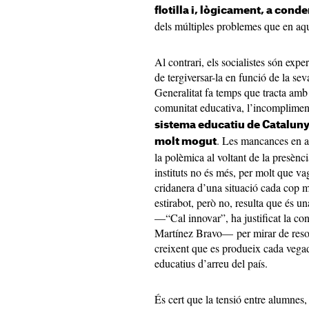
flotilla i, lògicament, a cond
dels múltiples problemes que en aq
Al contrari, els socialistes són exper
de tergiversar-la en funció de la sev
Generalitat fa temps que tracta amb
comunitat educativa, l’incomplimen
sistema educatiu de Catalunya
. Les mancances en aq
molt mogut
la polèmica al voltant de la presèn
instituts no és més, per molt que va
cridanera d’una situació cada cop 
estirabot, però no, resulta que és u
—“Cal innovar”, ha justificat la con
Martínez Bravo— per mirar de resol
creixent que es produeix cada vega
educatius d’arreu del país.
És cert que la tensió entre alumnes, 