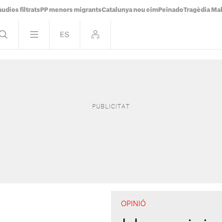
udios filtrats
PP menors migrants
Catalunya nou cim
Peinado
Tragèdia Ma
OPINIÓ