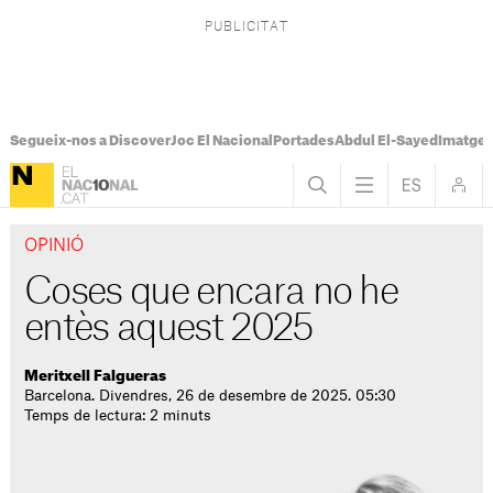
Segueix-nos a Discover
Joc El Nacional
Portades
Abdul El-Sayed
Imatges
OPINIÓ
Coses que encara no he
entès aquest 2025
Meritxell Falgueras
Barcelona. Divendres, 26 de desembre de 2025. 05:30
Temps de lectura: 2 minuts