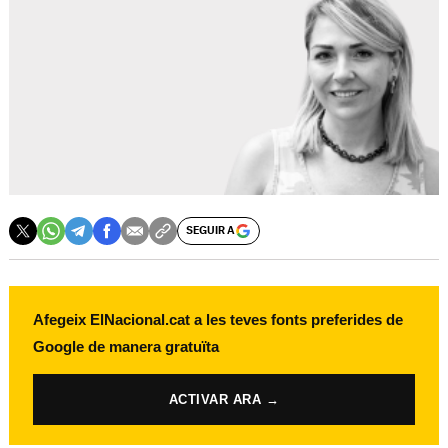
SEGUIR A
Afegeix ElNacional.cat a les teves fonts preferides de
Google de manera gratuïta
ACTIVAR ARA →