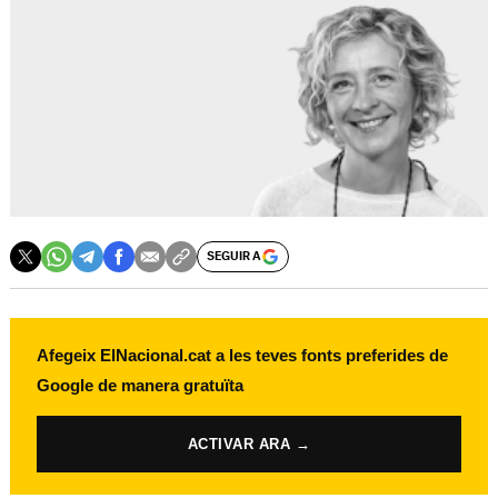
SEGUIR A
Afegeix ElNacional.cat a les teves fonts preferides de
Google de manera gratuïta
ACTIVAR ARA →