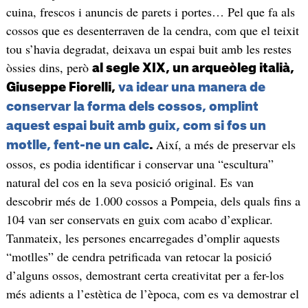
cuina, frescos i anuncis de parets i portes… Pel que fa als
cossos que es desenterraven de la cendra, com que el teixit
tou s’havia degradat, deixava un espai buit amb les restes
òssies dins, però
al segle XIX, un arqueòleg italià,
Giuseppe Fiorelli,
va idear una manera de
conservar la forma dels cossos, omplint
aquest espai buit amb guix, com si fos un
Així, a més de preservar els
motlle, fent-ne un calc
.
ossos, es podia identificar i conservar una “escultura”
natural del cos en la seva posició original. Es van
descobrir més de 1.000 cossos a Pompeia, dels quals fins a
104 van ser conservats en guix com acabo d’explicar.
Tanmateix, les persones encarregades d’omplir aquests
“motlles” de cendra petrificada van retocar la posició
d’alguns ossos, demostrant certa creativitat per a fer-los
més adients a l’estètica de l’època, com es va demostrar el