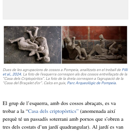
Dues de les agrupacions de cossos a Pompeia, analitzats en el treball de
Pilli
et al., 2024.
La foto de l’esquerra correspon als dos cossos entrellaçats de la
“Casa dels Criptopòrtics”. La foto de la dreta correspon a l’agrupació de la
“Casa del Braçalet d’or”. Calcs en guix,
Parc Arqueològic de Pompeia
.
El grup de l’esquerra, amb dos cossos abraçats, es va
trobar a la “
Casa dels criptopòrtics”
(anomenada així
perquè té un passadís soterrani amb porxos que s’obren a
tres dels costats d’un jardí quadrangular). Al jardí es van