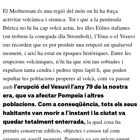
El Mediterrani és una regió del món on hi ha força
activitat volcànica i sísmica. Tot i que a la península
Ibèrica no hi ha cap volcà actiu, les illes Eòlies italianes
(on trobem la coneguda illa Stromboli), l’Etna o el Vesuvi
ens recorden que es pot produir una erupció en qualsevol
moment, i així ha estat en èpoques històriques. Entre les
erupcions volcàniques, n’hi ha que són tan sobtades i
expulsen tanta cendra i pedres tipus lapil·li, que poden
sepultar les poblacions properes al volcà, com va passar
amb
l'erupció del Vesuvi l’any 79 de la nostra
era, que va afectar Pompeia i altres
poblacions. Com a conseqüència, tots els seus
habitants van morir a l'instant i la ciutat va
la qual cosa ha
quedar totalment enterrada,
permès conservar edificis, objectes i cossos tal com
estaven en aquell moment. Pompeia va ser pràcticament