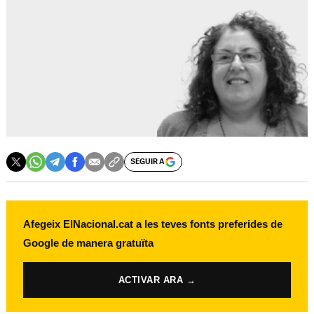
SEGUIR A
Afegeix ElNacional.cat a les teves fonts preferides de
Google de manera gratuïta
ACTIVAR ARA →