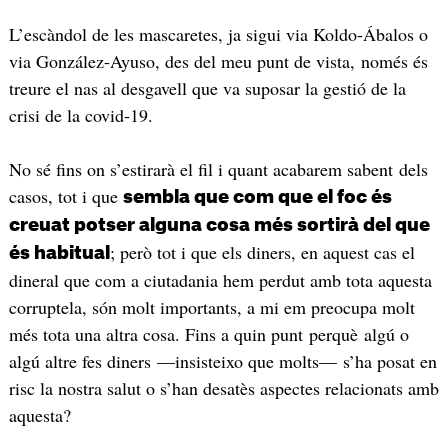
L’escàndol de les mascaretes, ja sigui via Koldo-Ábalos o
via González-Ayuso, des del meu punt de vista, només és
treure el nas al desgavell que va suposar la gestió de la
crisi de la covid-19.
No sé fins on s’estirarà el fil i quant acabarem sabent dels
casos, tot i que
sembla que com que el foc és
creuat potser alguna cosa més sortirà del que
; però tot i que els diners, en aquest cas el
és habitual
dineral que com a ciutadania hem perdut amb tota aquesta
corruptela, són molt importants, a mi em preocupa molt
més tota una altra cosa. Fins a quin punt perquè algú o
algú altre fes diners —insisteixo que molts— s’ha posat en
risc la nostra salut o s’han desatès aspectes relacionats amb
aquesta?