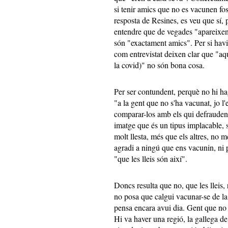
si tenir amics que no es vacunen fos
resposta de Resines, es veu que sí, p
entendre que de vegades "apareixen 
són "exactament amics". Per si havi
com entrevistat deixen clar que "aq
la covid)" no són bona cosa.
Per ser contundent, perquè no hi hag
"a la gent que no s'ha vacunat, jo l
comparar-los amb els qui defrauden 
imatge que és un tipus implacable, s
molt llesta, més que els altres, no
agradi a ningú que ens vacunin, ni 
"que les lleis són així".
Doncs resulta que no, que les lleis, 
no posa que calgui vacunar-se de l
pensa encara avui dia. Gent que no 
Hi va haver una regió, la gallega de