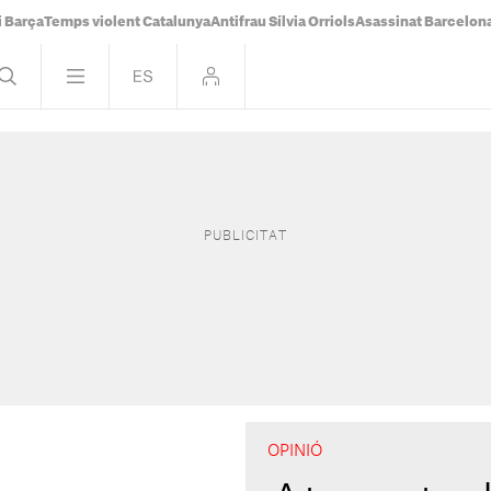
i Barça
Temps violent Catalunya
Antifrau Sílvia Orriols
Asassinat Barcelon
OPINIÓ