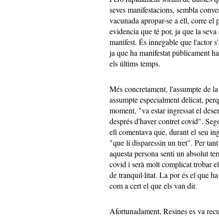
seves manifestacions, sembla conve
vacunada apropar-se a ell, corre el 
evidencia que té por, ja que la seva
manifest. És innegable que l'actor s
ja que ha manifestat públicament ha
els últims temps.
Més concretament, l'assumpte de la
assumpte especialment delicat, perq
moment, "va estar ingressat el dese
després d'haver contret covid". Se
ell comentava que, durant el seu ingr
"que li disparessin un tret". Per ta
aquesta persona senti un absolut ter
covid i serà molt complicat trobar e
de tranquil·litat. La por és el que h
com a cert el que els van dir.
Afortunadament, Resines es va recupe