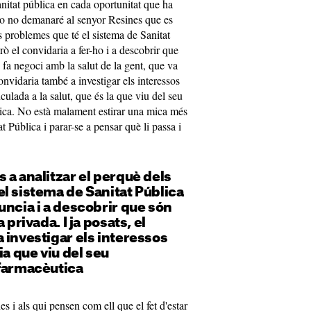
sanitat pública en cada oportunitat que ha
 Jo no demanaré al senyor Resines que es
s problemes que té el sistema de Sanitat
ò el convidaria a fer-ho i a descobrir que
e fa negoci amb la salut de la gent, que va
convidaria també a investigar els interessos
culada a la salut, que és la que viu del seu
utica. No està malament estirar una mica més
at Pública i parar-se a pensar què li passa i
 a analitzar el perquè dels
l sistema de Sanitat Pública
uncia i a descobrir que són
 privada. I ja posats, el
 investigar els interessos
ia que viu del seu
 farmacèutica
es i als qui pensen com ell que el fet d'estar