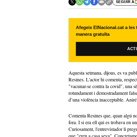
SEGUIR A
Afegeix ElNacional.cat a les
manera gratuïta
ACT
Aquesta setmana, dijous, es va publi
Resines. L'actor hi comenta, respec
"vacunar-se contra la covid", una sè
rotundament i demostradament falses
d’una violència inacceptable. Aniré 
Comenta Resines que, quan algú no 
fora. I si era ell qui es trobava en u
Curiosament, l'entrevistador li pre
que "eren a casa seva". Concretame