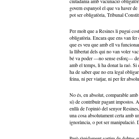
ciutadania amb vacunació obligatòri
govern espanyol el que va haver de 
pot ser obligatòria, Tribunal Consti
Per molt que a Resines li pugui cos
obligatòria. Encara que ens van fer c
que es veu que amb ell va funcionar
la llibertat dels qui no van voler vac
bé va poder —no sense esforç— def
amb el temps, li ha donat la raó. Si
ha de saber que no era legal obliga
feina, ni per viatjar, ni per fer abso
No és, en absolut, comparable amb a
sí) de contribuir pagant impostos. A
enllà de l'opinió del senyor Resines
una cosa absolutament certa amb una 
ignorància, o pot ser manipulació. 
Però ràpidament sortim de dubtes qu