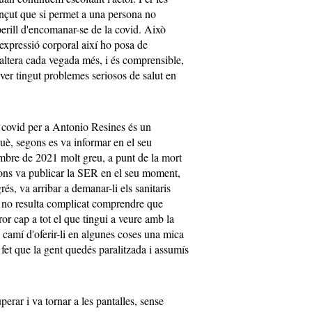
nçut que si permet a una persona no
perill d'encomanar-se de la covid. Això
 expressió corporal així ho posa de
'altera cada vegada més, i és comprensible,
ver tingut problemes seriosos de salut en
 covid per a Antonio Resines és un
uè, segons es va informar en el seu
mbre de 2021 molt greu, a punt de la mort
gons va publicar la SER en el seu moment,
és, va arribar a demanar-li els sanitaris
nt no resulta complicat comprendre que
ror cap a tot el que tingui a veure amb la
l camí d'oferir-li en algunes coses una mica
a fet que la gent quedés paralitzada i assumís
rar i va tornar a les pantalles, sense