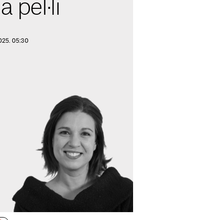
a pel·li
025. 05:30