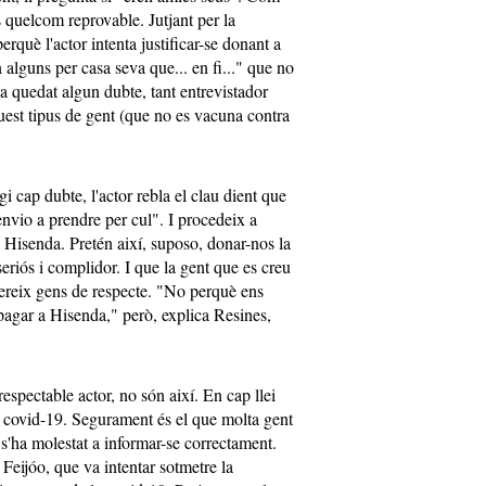
 quelcom reprovable. Jutjant per la
erquè l'actor intenta justificar-se donant a
alguns per casa seva que... en fi..." que no
a quedat algun dubte, tant entrevistador
uest tipus de gent (que no es vacuna contra
i cap dubte, l'actor rebla el clau dient que
'envio a prendre per cul". I procedeix a
Hisenda. Pretén així, suposo, donar-nos la
eriós i complidor. I que la gent que es creu
 mereix gens de respecte. "No perquè ens
pagar a Hisenda," però, explica Resines,
respectable actor, no són així. En cap llei
a covid-19. Segurament és el que molta gent
s'ha molestat a informar-se correctament.
 Feijóo, que va intentar sotmetre la