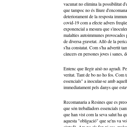
vacunat no elimina la possibilitat d
que tampoc no és lliure d'encomanar
deteriorament de la resposta immune
covid-19 com a efecte advers freqüe
exponencial a mesura que s'inoculen
malalties autoimmunes provocades p
de diversa gravetat. Allò de la perica
s'ha constatat. Com s'ha advertit ta
càncers en persones joves i sanes, d
Entenc que llegir això no agradi. P
veritat. Tant de bo no ho fos. Com t
essencials" a inocular-se amb aquel
immediatament pels danys que esta
Recomanaria a Resines que es preo
que són treballadors essencials (sanit
que han vist com la seva salut ha q
aquesta "obligació" que se'ns va vol
ciutadà. Ara no els fan ni cas, mal