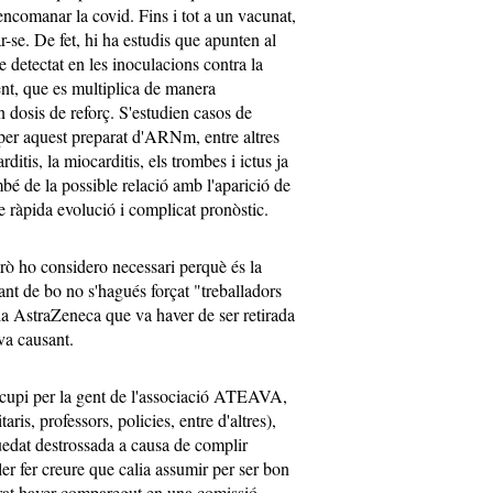
'encomanar la covid. Fins i tot a un vacunat,
-se. De fet, hi ha estudis que apunten al
 detectat en les inoculacions contra la
nt, que es multiplica de manera
 dosis de reforç. S'estudien casos de
er aquest preparat d'ARNm, entre altres
rditis, la miocarditis, els trombes i ictus ja
mbé de la possible relació amb l'aparició de
e ràpida evolució i complicat pronòstic.
erò ho considero necessari perquè és la
ant de bo no s'hagués forçat "treballadors
la AstraZeneca que va haver de ser retirada
va causant.
cupi per la gent de l'associació ATEAVA,
aris, professors, policies, entre d'altres),
uedat destrossada a causa de complir
er fer creure que calia assumir per ser bon
grat haver comparegut en una comissió