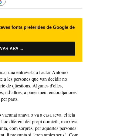
 teves fonts preferides de Google de
IVAR ARA →
car una entrevista a l'actor Antonio
te a les persones que van decidir no
rie de qüestions. Algunes d'elles,
, i d’altres, a parer meu, encoratjadores
per parts.
vacunat anava o va a casa seva, el feia
n lloc diferent del propi domicili, marxava.
gunta, com sorprès, per aquestes persones
nt, li pregunta si "eren amics seus". Com