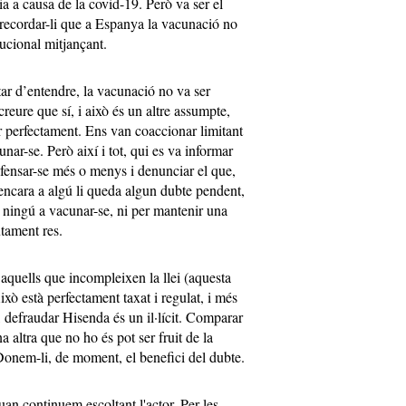
a a causa de la covid-19. Però va ser el
recordar-li que a Espanya la vacunació no
tucional mitjançant.
tar d’entendre, la vacunació no va ser
reure que sí, i això és un altre assumpte,
 perfectament. Ens van coaccionar limitant
unar-se. Però així i tot, qui es va informar
ensar-se més o menys i denunciar el que,
 encara a algú li queda algun dubte pendent,
r ningú a vacunar-se, ni per mantenir una
lutament res.
quells que incompleixen la llei (aquesta
ixò està perfectament taxat i regulat, i més
, defraudar Hisenda és un il·lícit. Comparar
altra que no ho és pot ser fruit de la
Donem-li, de moment, el benefici del dubte.
an continuem escoltant l'actor. Per les