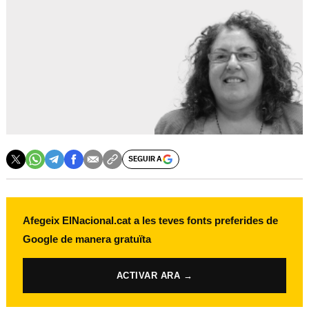
SEGUIR A
Afegeix ElNacional.cat a les teves fonts preferides de
Google de manera gratuïta
ACTIVAR ARA →