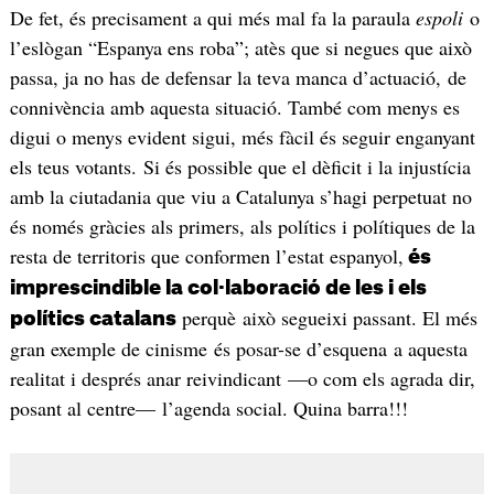
De fet, és precisament a qui més mal fa la paraula
espoli
o
l’eslògan “Espanya ens roba”; atès que si negues que això
passa, ja no has de defensar la teva manca d’actuació, de
connivència amb aquesta situació. També com menys es
digui o menys evident sigui, més fàcil és seguir enganyant
els teus votants. Si és possible que el dèficit i la injustícia
amb la ciutadania que viu a Catalunya s’hagi perpetuat no
és només gràcies als primers, als polítics i polítiques de la
resta de territoris que conformen l’estat espanyol,
és
imprescindible la col·laboració de les i els
perquè això segueixi passant. El més
polítics catalans
gran exemple de cinisme és posar-se d’esquena a aquesta
realitat i després anar reivindicant —o com els agrada dir,
posant al centre— l’agenda social. Quina barra!!!