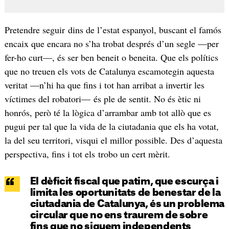
Pretendre seguir dins de l’estat espanyol, buscant el famós
encaix que encara no s’ha trobat després d’un segle —per
fer-ho curt—, és ser ben beneit o beneita. Que els polítics
que no treuen els vots de Catalunya escamotegin aquesta
veritat —n’hi ha que fins i tot han arribat a invertir les
víctimes del robatori— és ple de sentit. No és ètic ni
honrós, però té la lògica d’arrambar amb tot allò que es
pugui per tal que la vida de la ciutadania que els ha votat,
la del seu territori, visqui el millor possible. Des d’aquesta
perspectiva, fins i tot els trobo un cert mèrit.
El dèficit fiscal que patim, que escurça i
limita les oportunitats de benestar de la
ciutadania de Catalunya, és un problema
circular que no ens traurem de sobre
fins que no siguem independents