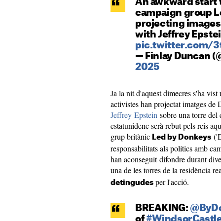
An awkward start to
campaign group L
projecting images
with Jeffrey Epste
pic.twitter.com/
— Finlay Duncan (
2025
Ja la nit d'aquest dimecres s'ha vis
activistes han projectat imatges de
Jeffrey Epstein
sobre una torre del 
estatunidenc serà rebut pels reis aqu
grup britànic
('D
Led by Donkeys
responsabilitats als polítics amb ca
han aconseguit difondre durant div
una de les torres de la residència re
per l'acció.
detingudes
BREAKING:
@ByDo
of
#WindsorCastl