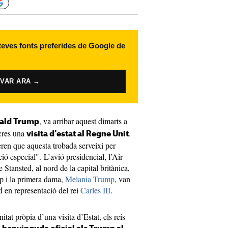
 teves fonts preferides de Google de
IVAR ARA →
, va arribar aquest dimarts a
ald Trump
cres una
.
visita d'estat al Regne Unit
en que aquesta trobada serveixi per
ó especial". L’avió presidencial, l’Air
 Stansted, al nord de la capital britànica,
mp i la primera dama,
Melania Trump
, van
 en representació del rei
Carles III
.
tat pròpia d’una visita d’Estat, els reis