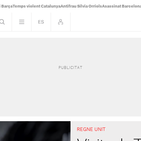
i Barça
Temps violent Catalunya
Antifrau Sílvia Orriols
Asassinat Barcelon
REGNE UNIT