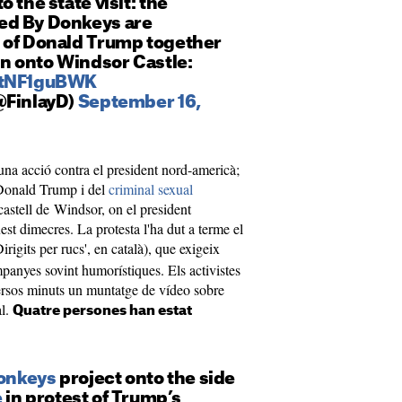
 the state visit: the
ed By Donkeys are
 of Donald Trump together
in onto Windsor Castle:
3tNF1guBWK
@FinlayD)
September 16,
t una acció contra el president nord-americà;
 Donald Trump i del
criminal sexual
castell de Windsor, on el president
est dimecres. La protesta l'ha dut a terme el
irigits per rucs', en català), que exigeix
mpanyes sovint humorístiques. Els activistes
ersos minuts un muntatge de vídeo sobre
al.
Quatre persones han estat
nkeys
project onto the side
e
in protest of Trump’s