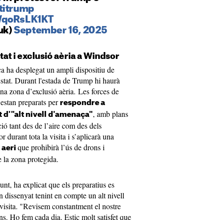
titrump
/WqoRsLK1KT
uk)
September 16, 2025
at i exclusió aèria a Windsor
ica ha desplegat un ampli dispositiu de
Estat. Durant l'estada de Trump hi haurà
 una zona d’exclusió aèria. Les forces de
 estan preparats per
respondre a
, amb plans
 d'"alt nivell d'amenaça"
ció tant des de l’aire com des dels
r durant tota la visita i s’aplicarà una
que prohibirà l’ús de drons i
 aeri
e la zona protegida.
unt, ha explicat que els preparatius es
n dissenyat tenint en compte un alt nivell
 visita. "Revisem constantment el nostre
s. Ho fem cada dia. Estic molt satisfet que