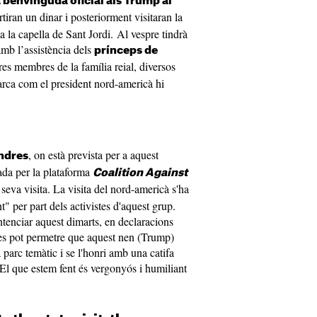
la benvinguda oficial als Trump al
tiran un dinar i posteriorment visitaran la
a la capella de Sant Jordi. Al vespre tindrà
amb l’assistència dels
prínceps de
tres membres de la família reial, diversos
narca com el president nord-americà hi
, on està prevista per a aquest
ndres
ada per la plataforma
Coalition Against
 seva visita. La visita del nord-americà s'ha
" per part dels activistes d'aquest grup.
tenciar aquest dimarts, en declaracions
 es pot permetre que aquest nen (Trump)
 parc temàtic i se l'honri amb una catifa
"El que estem fent és vergonyós i humiliant