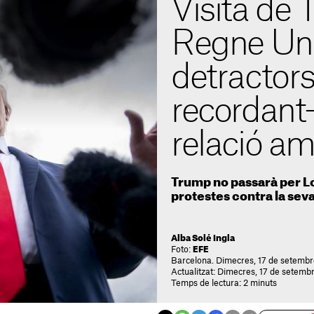
Visita de 
Regne Unit
detractors
recordant-
relació a
Trump no passarà per Lo
protestes contra la seva
Alba Solé Ingla
Foto:
EFE
Barcelona. Dimecres, 17 de setembr
Actualitzat: Dimecres, 17 de setemb
Temps de lectura: 2 minuts