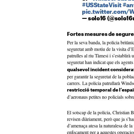
#USStateVisit
#an
pic.twitter.com
— solo16 (@solo16
Fortes mesures de seguret
Per la seva banda, la policia britàn
seguretat amb motiu de la visita d’
patrulles al riu Tàmesi i s’establirà
seguretat han indicat que els agents
qualsevol incident considerat
per garantir la seguretat de la pobla
carrers. La policia patrullarà Windso
restricció temporal de l’espai
d’aeronaus petites no policials sobr
El sotscap de la policia, Christian B
revisen diàriament, però que ja s’ha
d’amenaça atesa la naturalesa de la
enfocament per a aquestes operacion