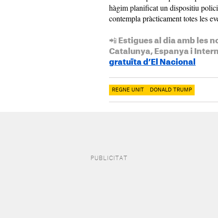
hàgim planificat un dispositiu polic
contempla pràcticament totes les even
📲 Estigues al dia amb les n
Catalunya, Espanya i Inter
gratuïta d’El Nacional
REGNE UNIT
DONALD TRUMP