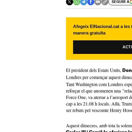
SEGUIR A
Afegeix ElNacional.cat a les
manera gratuïta
ACT
El president dels Estats Units,
Don
Londres per començar aquest dime
Tant Washington com Londres esper
reforçar el que anomenen una "relaci
Force One, va aterrar a l’aeroport de
cap a les 21.08 h locals. Allà, Tru
ser rebuts pel vescomte Henry Hood
Aquest dimecres, amb tota la solemni