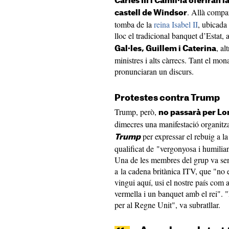
Carles III i Camil·la oferiran 
. Allà compar
castell de Windsor
tomba de la
reina Isabel II
, ubicada 
lloc el tradicional banquet d’Estat, 
, al
Gal·les, Guillem i Caterina
ministres i alts càrrecs. Tant el mo
pronunciaran un discurs.
Protestes contra Trump
Trump, però,
no passarà per Lo
dimecres una manifestació organitz
per expressar el rebuig a la
Trump
qualificat de "vergonyosa i humiliant
Una de les membres del grup va sen
a la cadena britànica ITV, que "no
vingui aquí, usi el nostre país com a
vermella i un banquet amb el rei". 
per al Regne Unit", va subratllar.