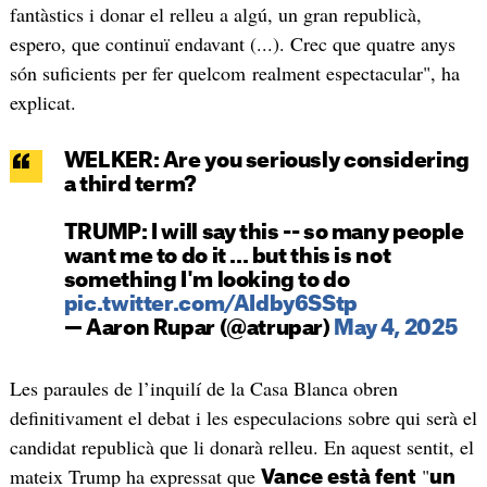
fantàstics i donar el relleu a algú, un gran republicà,
espero, que continuï endavant (...). Crec que quatre anys
són suficients per fer quelcom realment espectacular", ha
explicat.
WELKER: Are you seriously considering
a third term?
TRUMP: I will say this -- so many people
want me to do it ... but this is not
something I'm looking to do
pic.twitter.com/AIdby6SStp
— Aaron Rupar (@atrupar)
May 4, 2025
Les paraules de l’inquilí de la Casa Blanca obren
definitivament el debat i les especulacions sobre qui serà el
candidat republicà que li donarà relleu. En aquest sentit, el
mateix Trump ha expressat que
"
Vance està fent
un