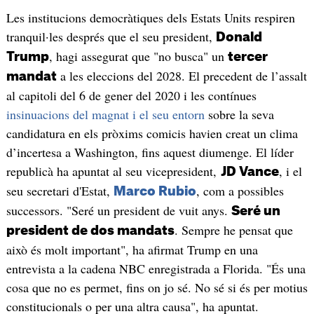
Les institucions democràtiques dels Estats Units respiren
tranquil·les després que el seu president,
Donald
, hagi assegurat que "no busca" un
Trump
tercer
a les eleccions del 2028. El precedent de l’assalt
mandat
al capitoli del 6 de gener del 2020 i les contínues
insinuacions del magnat i el seu entorn
sobre la seva
candidatura en els pròxims comicis havien creat un clima
d’incertesa a Washington, fins aquest diumenge. El líder
republicà ha apuntat al seu vicepresident,
, i el
JD Vance
seu secretari d'Estat,
, com a possibles
Marco Rubio
successors. "Seré un president de vuit anys.
Seré un
. Sempre he pensat que
president de dos mandats
això és molt important", ha afirmat Trump en una
entrevista a la cadena NBC enregistrada a Florida. "És una
cosa que no es permet, fins on jo sé. No sé si és per motius
constitucionals o per una altra causa", ha apuntat.