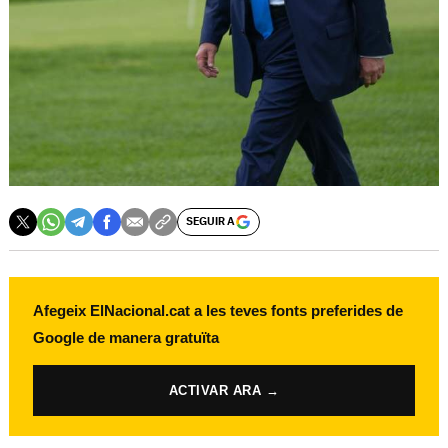
SEGUIR A
Afegeix ElNacional.cat a les teves fonts preferides de
Google de manera gratuïta
ACTIVAR ARA →