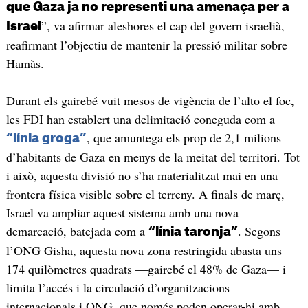
que Gaza ja no representi una amenaça per a
”, va afirmar aleshores el cap del govern israelià,
Israel
reafirmant l’objectiu de mantenir la pressió militar sobre
Hamàs.
Durant els gairebé vuit mesos de vigència de l’alto el foc,
les FDI han establert una delimitació coneguda com a
, que amuntega els prop de 2,1 milions
“línia groga”
d’habitants de Gaza en menys de la meitat del territori. Tot
i això, aquesta divisió no s’ha materialitzat mai en una
frontera física visible sobre el terreny. A finals de març,
Israel va ampliar aquest sistema amb una nova
demarcació, batejada com a
. Segons
“línia taronja”
l’ONG Gisha, aquesta nova zona restringida abasta uns
174 quilòmetres quadrats —gairebé el 48% de Gaza— i
limita l’accés i la circulació d’organitzacions
internacionals i ONG, que només poden operar-hi amb