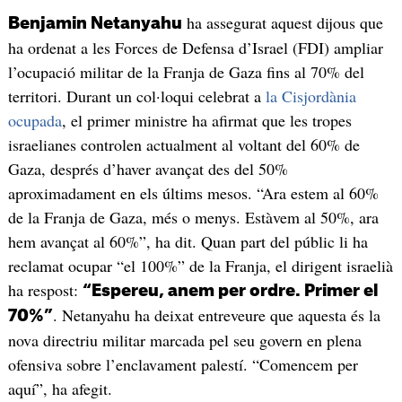
ha assegurat aquest dijous que
Benjamin Netanyahu
ha ordenat a les Forces de Defensa d’Israel (FDI) ampliar
l’ocupació militar de la Franja de Gaza fins al 70% del
territori. Durant un col·loqui celebrat a
la Cisjordània
ocupada
, el primer ministre ha afirmat que les tropes
israelianes controlen actualment al voltant del 60% de
Gaza, després d’haver avançat des del 50%
aproximadament en els últims mesos. “Ara estem al 60%
de la Franja de Gaza, més o menys. Estàvem al 50%, ara
hem avançat al 60%”, ha dit. Quan part del públic li ha
reclamat ocupar “el 100%” de la Franja, el dirigent israelià
ha respost:
“Espereu, anem per ordre. Primer el
. Netanyahu ha deixat entreveure que aquesta és la
70%”
nova directriu militar marcada pel seu govern en plena
ofensiva sobre l’enclavament palestí. “Comencem per
aquí”, ha afegit.