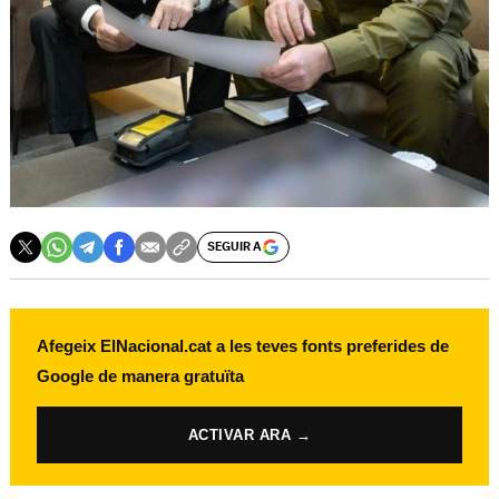
SEGUIR A
Afegeix ElNacional.cat a les teves fonts preferides de
Google de manera gratuïta
ACTIVAR ARA →