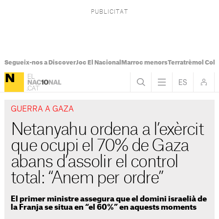
Segueix-nos a Discover
Joc El Nacional
Marroc menors
Terratrèmol Col
GUERRA A GAZA
Netanyahu ordena a l’exèrcit
que ocupi el 70% de Gaza
abans d’assolir el control
total: “Anem per ordre”
El primer ministre assegura que el domini israelià de
la Franja se situa en “el 60%” en aquests moments