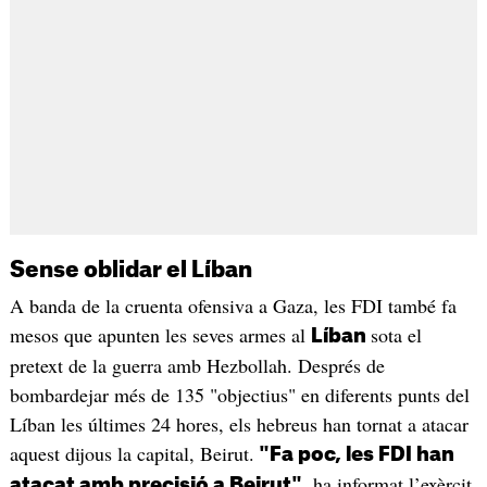
Sense oblidar el Líban
A banda de la cruenta ofensiva a Gaza, les FDI també fa
mesos que apunten les seves armes al
sota el
Líban
pretext de la guerra amb Hezbollah. Després de
bombardejar més de 135 "objectius" en diferents punts del
Líban les últimes 24 hores, els hebreus han tornat a atacar
aquest dijous la capital, Beirut.
"Fa poc, les FDI han
, ha informat l’exèrcit
atacat amb precisió a Beirut"