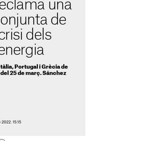
reclama una
conjunta de
crisi dels
'energia
àlia, Portugal i Grècia de
 del 25 de març. Sánchez
 2022. 15:15