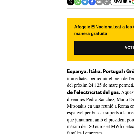
SEGUIR A
Afegeix ElNacional.cat a les
manera gratuïta
ACT
Espanya, Itàlia, Portugal i Gr
immediates per reduir el preu de l'
del pròxim 24 i 25 de març permet
Aquest
de l'electricitat del gas.
divendres Pedro Sánchez, Mario Dr
Mitsotakis en una reunió a Roma en 
espanyol per buscar suports a la m
que juntament amb el president port
màxim de 180 euros el MWh d'electri
famílies i empreses.