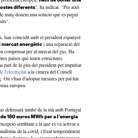
hem de donar una
", ha indicat. "Per això
ostes diferents
 de març donem una solució que es pugui
its".
, han coincidit amb el president espanyol
i una separació del
l mercat energètic
reu compensat per al mercat del gas. Ha
tres països que tenen estructures
a part de la gira del president per impulsar
 l'electricitat
a la cimera del Consell
 On s'han d'adoptar mesures per pal·liar
nomia europea.
que defensarà també de la mà amb Portugal
 de 180 euros MWh per a l'energia
 excepció semblant a la que es va activar a
pandèmia de la covid, i fixar temporalment
baixa de preus. La vicepresidenta tercera