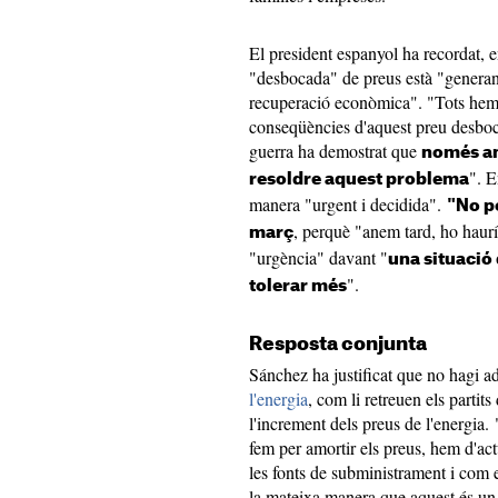
El president espanyol ha recordat, e
"desbocada" de preus està "generant 
recuperació econòmica". "Tots hem p
conseqüències d'aquest preu desbocat 
guerra ha demostrat que
només a
". E
resoldre aquest problema
manera "urgent i decidida".
"No p
, perquè "anem tard, ho haurí
març
"urgència" davant "
una situaci
".
tolerar més
Resposta conjunta
Sánchez ha justificat que no hagi a
l'energia
, com li retreuen els partits 
l'increment dels preus de l'energia
fem per amortir els preus, hem d'ac
les fonts de subministrament i com e
la mateixa manera que aquest és u