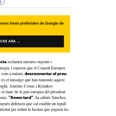
 teves fonts preferides de Google de
IVAR ARA →
reclamen mesures urgents i
ècia
energia, i esperen que el Consell Europeu
i, com a mínim,
desconnectar el preu
 és el missatge que han transmès aquest
aghi, António Costas i Kyriakos
el marc de la gira europea del president
esura.
, ha admès Sánchez,
"Anem tard"
uguès defensen que cal establir un topall
citat per reduir la factura que paguen les