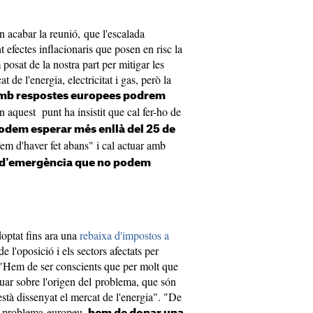
n acabar la reunió, que l'escalada
efectes inflacionaris que posen en risc la
osat de la nostra part per mitigar les
de l'energia, electricitat i gas, però la
mb respostes europees podrem
n aquest punt ha insistit que cal fer-ho de
odem esperar més enllà del 25 de
em d'haver fet abans" i cal actuar amb
ó d'emergència que no podem
doptat fins ara una
rebaixa d'impostos a
de l'oposició i els sectors afectats per
. "Hem de ser conscients que per molt que
tuar sobre l'origen del problema, que són
stà dissenyat el mercat de l'energia". "De
n problema europeu,