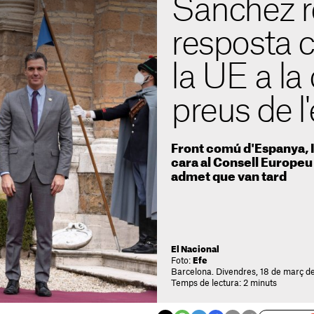
Sánchez 
resposta 
la UE a la 
preus de l
Front comú d'Espanya, It
cara al Consell Europeu
admet que van tard
El Nacional
Foto:
Efe
Barcelona. Divendres, 18 de març de
Temps de lectura: 2 minuts