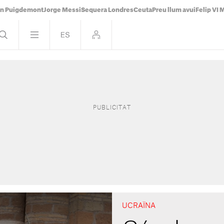
án Puigdemont
Jorge Messi
Sequera Londres
Ceuta
Preu llum avui
Felip VI 
UCRAÏNA