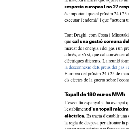
resposta europea i no 27 resp
és important que el pròxim 24 i 25
executar l'endemà" i que "actuem un
Tant Draghi, com Costa i Mitsotakis
que
cal una gestió comuna de
mercat de l'energia i del gas i un p
admès, això sí, que cal convèncer al
elèctriques diferents. La reunió form
la desconnexió dels preus del gas i de
Europeu del pròxim 24 i 25 de març.
els efectes de la guerra sobre l'eco
Topall de 180 euros MWh
L'executiu espanyol ja ha avançat 
l'establimen
t d'un topall màxim
Es tracta d'establir una
elèctrica.
la regla de despesa per afrontar la 
aquest preu màxim per forçar una re