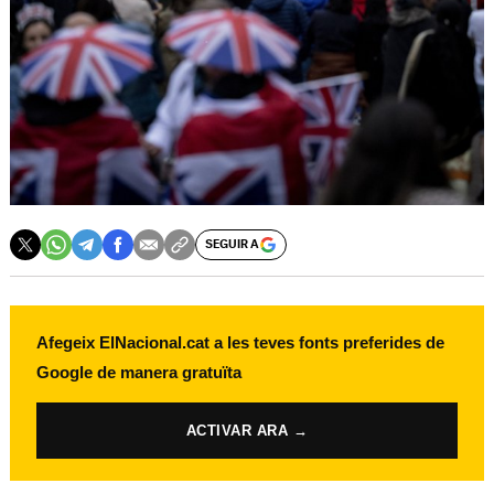
SEGUIR A
Afegeix ElNacional.cat a les teves fonts preferides de
Google de manera gratuïta
ACTIVAR ARA →