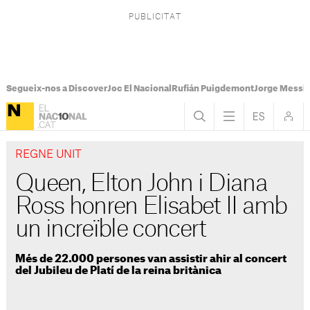
Segueix-nos a Discover
Joc El Nacional
Rufián Puigdemont
Jorge Messi
REGNE UNIT
Queen, Elton John i Diana
Ross honren Elisabet II amb
un increïble concert
Més de 22.000 persones van assistir ahir al concert
del Jubileu de Platí de la reina britànica