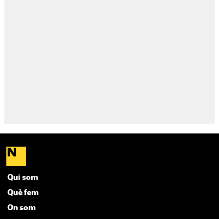
Qui som
Què fem
On som