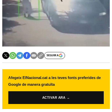
SEGUIR A
Afegeix ElNacional.cat a les teves fonts preferides de
Google de manera gratuïta
ACTIVAR ARA →