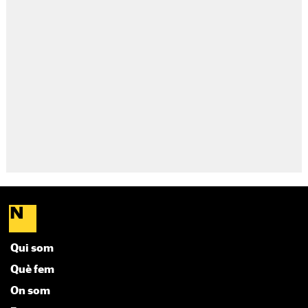
Qui som
Què fem
On som