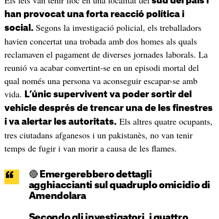
sud del país i
han provocat una forta reacció política i
Segons la investigació policial, els treballadors
social.
havien concertat una trobada amb dos homes als quals
reclamaven el pagament de diverses jornades laborals. La
reunió va acabar convertint-se en un episodi mortal del
qual només una persona va aconseguir escapar-se amb
vida.
L’únic supervivent va poder sortir del
vehicle després de trencar una de les finestres
Els altres quatre ocupants,
i va alertar les autoritats.
tres ciutadans afganesos i un pakistanès, no van tenir
temps de fugir i van morir a causa de les flames.
🔴 Emergerebbero dettagli
agghiaccianti sul quadruplo omicidio di
Amendolara
Secondo gli investigatori, i quattro