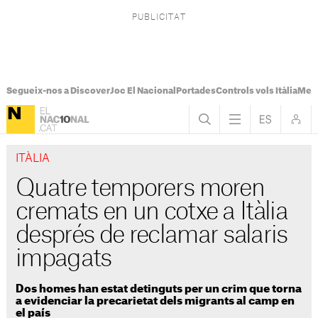
Segueix-nos a Discover
Joc El Nacional
Portades
Controls vols Itàlia
Mes
ITÀLIA
Quatre temporers moren
cremats en un cotxe a Itàlia
després de reclamar salaris
impagats
Dos homes han estat detinguts per un crim que torna
a evidenciar la precarietat dels migrants al camp en
el país