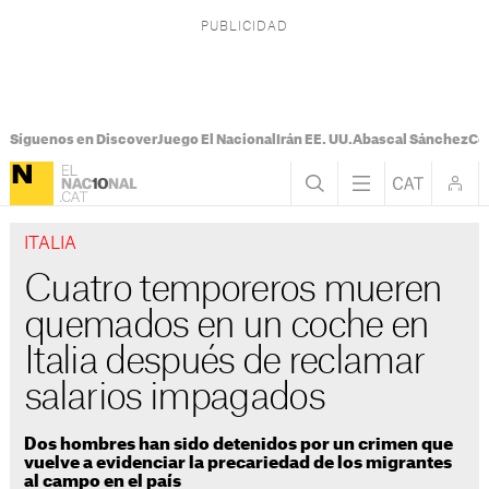
Síguenos en Discover
Juego El Nacional
Irán EE. UU.
Abascal Sánchez
Con
ITALIA
Cuatro temporeros mueren
quemados en un coche en
Italia después de reclamar
salarios impagados
Dos hombres han sido detenidos por un crimen que
vuelve a evidenciar la precariedad de los migrantes
al campo en el país