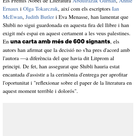
Els Premis Nobel de Literatura
Abdulrazak Gurnah
,
Annie
Ernaux
i
Olga Tokarczuk
, així com els escriptors
Ian
McEwan
,
Judith Butler
i Eva Menasse, han lamentat que
Shibli no sigui guardonada en aquesta fira del llibre i han
exigit més espai en aquest certament a les veus palestines.
En
, els
una carta amb més de 600 signants
autors han afirmat que la decisió no s'ha pres d'acord amb
l'autora —a diferència del que havia dit Litprom al
principi. De fet, han assegurat que Shibli hauria estat
encantada d'assistir a la cerimònia d'entrega per aprofitar
l'oportunitat i "reflexionar sobre el paper de la literatura en
aquest moment terrible i dolorós".