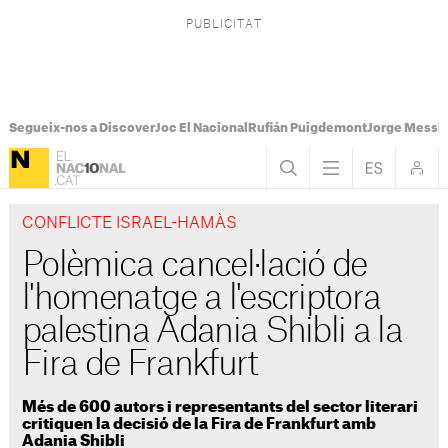
Segueix-nos a Discover
Joc El Nacional
Rufián Puigdemont
Jorge Messi
CONFLICTE ISRAEL-HAMÀS
Polèmica cancel·lació de
l'homenatge a l'escriptora
palestina Adania Shibli a la
Fira de Frankfurt
Més de 600 autors i representants del sector literari
critiquen la decisió de la Fira de Frankfurt amb
Adania Shibli