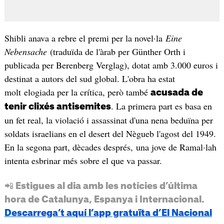
Shibli anava a rebre el premi per la novel·la
Eine
Nebensache
(traduïda de l'àrab per Günther Orth i
publicada per Berenberg Verglag), dotat amb 3.000 euros i
destinat a autors del sud global. L'obra ha estat
molt elogiada per la crítica, però també
acusada de
. La primera part es basa en
tenir clixés antisemites
un fet real, la violació i assassinat d'una nena beduïna per
soldats israelians en el desert del Nègueb l'agost del 1949.
En la segona part, dècades després, una jove de Ramal·lah
intenta esbrinar més sobre el que va passar.
📲 Estigues al dia amb les notícies d’última
hora de Catalunya, Espanya i Internacional.
Descarrega’t aquí l’app gratuïta d’El Nacional