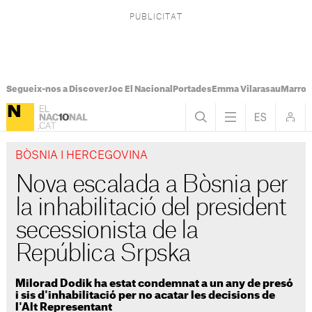
Segueix-nos a Discover
Joc El Nacional
Portades
Emma Vilarasau
Marroc
BÒSNIA I HERCEGOVINA
Nova escalada a Bòsnia per
la inhabilitació del president
secessionista de la
República Srpska
Milorad Dodik ha estat condemnat a un any de presó
i sis d'inhabilitació per no acatar les decisions de
l'Alt Representant