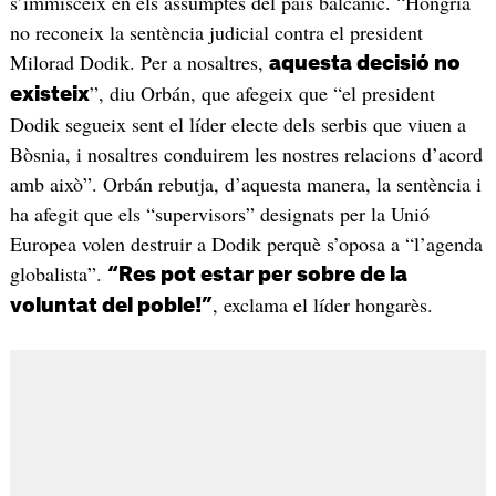
s’immisceix en els assumptes del país balcànic. “Hongria
no reconeix la sentència judicial contra el president
Milorad Dodik. Per a nosaltres,
aquesta decisió no
”, diu Orbán, que afegeix que “el president
existeix
Dodik segueix sent el líder electe dels serbis que viuen a
Bòsnia, i nosaltres conduirem les nostres relacions d’acord
amb això”. Orbán rebutja, d’aquesta manera, la sentència i
ha afegit que els “supervisors” designats per la Unió
Europea volen destruir a Dodik perquè s’oposa a “l’agenda
globalista”.
“Res pot estar per sobre de la
, exclama el líder hongarès.
voluntat del poble!”