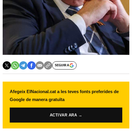
SEGUIR A
Afegeix ElNacional.cat a les teves fonts preferides de
Google de manera gratuïta
ACTIVAR ARA →