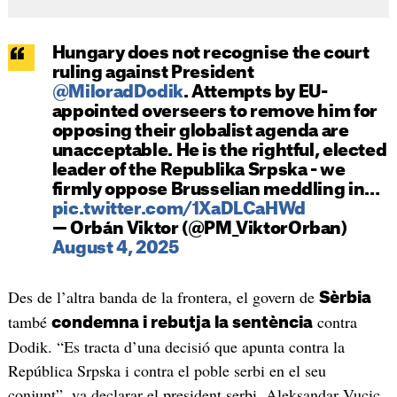
Hungary does not recognise the court
ruling against President
@MiloradDodik
. Attempts by EU-
appointed overseers to remove him for
opposing their globalist agenda are
unacceptable. He is the rightful, elected
leader of the Republika Srpska - we
firmly oppose Brusselian meddling in…
pic.twitter.com/1XaDLCaHWd
— Orbán Viktor (@PM_ViktorOrban)
August 4, 2025
Des de l’altra banda de la frontera, el govern de
Sèrbia
també
contra
condemna i rebutja la sentència
Dodik. “Es tracta d’una decisió que apunta contra la
República Srpska i contra el poble serbi en el seu
conjunt”, va declarar el president serbi, Aleksandar Vucic,