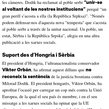
les càmeres. Dodik ha reclamat al poble serbi
“unir-se
perquè “un
al voltant de les nostres institucions”
gran perill s’acosta a ella (la República Srpksa)”. “Només
podem defensar-nos d'aquesta nova "tempesta" que s'acosta
al poble serbi a través de la unitat nacional. Un poble, un
estat, Sèrbia i la República Srpska”, afegia en una altra
publicació a les xarxes socials.
Suport des d'Hongria i Sèrbia
El president d’Hongria, l’ultranacionalista conservador
, ha afirmat aquest dilluns que
Viktor Orbán
no
de la justícia bosniana contra
reconeix la sentència
Milorad Dodik. El president hongarès, Viktor Orbán, ha
aprofitat l’ocasió per carregar un cop més contra la Unió
Europea, de la qual el seu país és membre, i en el seu
missatge a les xarxes socials ha opinat que la UE