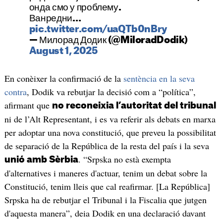
онда смо у проблему.
Ванредни…
pic.twitter.com/uaQTb0nBry
— Милорад Додик (@MiloradDodik)
August 1, 2025
En conèixer la confirmació de la
sentència en la seva
contra
, Dodik va rebutjar la decisió com a “política”,
afirmant que
no reconeixia l’autoritat del tribunal
ni de l’Alt Representant, i es va referir als debats en marxa
per adoptar una nova constitució, que preveu la possibilitat
de separació de la República de la resta del país i la seva
. “Srpska no està exempta
unió amb Sèrbia
d'alternatives i maneres d'actuar, tenim un debat sobre la
Constitució, tenim lleis que cal reafirmar. [La República]
Srpska ha de rebutjar el Tribunal i la Fiscalia que jutgen
d'aquesta manera”, deia Dodik en una declaració davant