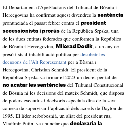
El Departament d’Apel·lacions del Tribunal de Bòsnia i
Hercegovina ha confirmat aquest divendres la
sentència
pronunciada el passat febrer contra el
president
de la República Srpska, una
secessionista i prorús
de les dues entitats federades que conformen la República
de Bòsnia i Hercegovina,
, a un any de
Milorad Dodik
presó i sis d’inhabilitació política per
desobeir les
decisions de l’Alt Representant
per a Bòsnia i
Hercegovina, Christian Schmidt. El president de la
República Srpska va firmar el 2023 un decret per tal de
del Tribunal Constitucional
no acatar les sentències
de Bòsnia ni les decisions del mateix Schmidt, que disposa
de poders executius i decisoris especials dins de la seva
comesa de supervisar l’aplicació dels acords de Dayton de
1995. El líder serbobosnià, un aliat del president rus,
Vladímir Putin, va anunciar que
declararia la