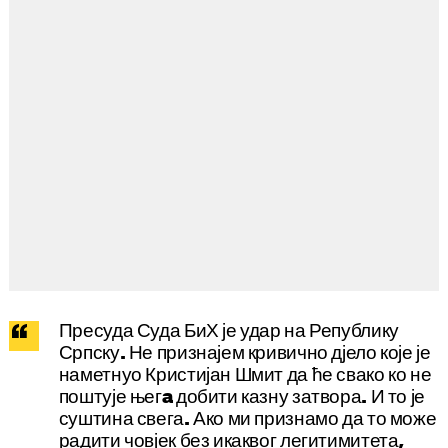
Пресуда Суда БиХ је удар на Републику
Српску. Не признајем кривично дјело које је
наметнуо Кристијан Шмит да ће свако ко не
поштује његa добити казну затвора. И то је
суштина свега. Ако ми признамо да то може
радити човјек без икаквог легитимитета,