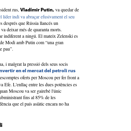
esident rus,
va quedar de
Vladímir Putin,
el líder indi va abraçar efusivament el seu
es després que Rússia llancés un
 va deixar més de quaranta morts.
r indiferent a ningú. El mateix Zelenski es
ada de Modi amb Putin com “una gran
de pau”.
a, i malgrat la pressió dels seus socis
nvertir en el mercat del petroli rus
descomptes oferts per Moscou per fer front a
va Efe. L'enllaç entre les dues potències es
, quan Moscou va ser gairebé l'únic
bministrant fins al 85% de les
ència que el país asiàtic encara no ha
i