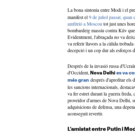
La bona sintonia entre Modi i el pr
manifest el
9 de juliol passat, quan 
amfitrió a Moscou
tot just unes hor
bombardeig massiu contra Kíiv que
Evidentment, l'abraçada no va deixa
va referir llavors a la càlida trob
decepció i un cop dur als esforços 
Després de la invasió russa d'Ucraïn
d'Occident,
Nova Delhi
es va co
després d'aprofitar els 
més gran
les sancions internacionals, destaca
va fer estret durant la guerra freda
proveïdor d'armes de Nova Delhi, su
adquisicions de defensa, una depend
aconseguit revertir.
L'amistat entre Putin i Mod