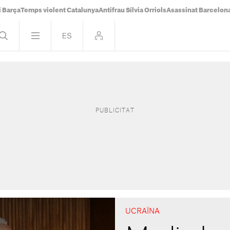
i Barça
Temps violent Catalunya
Antifrau Sílvia Orriols
Asassinat Barcelon
UCRAÏNA