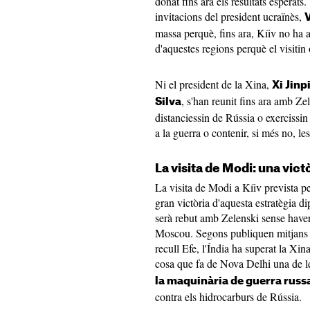
donat fins ara els resultats esperats
invitacions del president ucraïnès,
V
massa perquè, fins ara, Kíiv no ha a
d'aquestes regions perquè el visitin 
Ni el president de la Xina,
Xi Jinp
, s'han reunit fins ara amb Ze
Silva
distanciessin de Rússia o exercissin
a la guerra o contenir, si més no, 
La visita de Modi: una vic
La visita de Modi a Kíiv prevista pe
gran victòria d'aquesta estratègia di
serà rebut amb Zelenski sense haver
Moscou. Segons publiquen mitjans es
recull Efe, l'Índia ha superat la Xi
cosa que fa de Nova Delhi una de le
la maquinària de guerra russ
contra els hidrocarburs de Rússia.