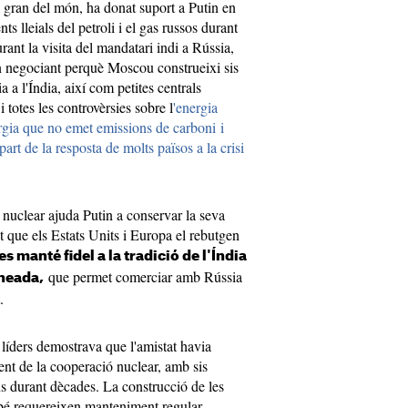
 gran del món, ha donat suport a Putin en
nts lleials del petroli i el gas russos durant
ant la visita del mandatari indi a Rússia,
en negociant perquè Moscou construeixi sis
a a l'Índia, així com petites centrals
 totes les controvèrsies sobre l
'energia
rgia que no emet emissions de carboni i
art de la resposta de molts països a la crisi
nuclear ajuda Putin a conservar la seva
t que els Estats Units i Europa el rebutgen
 manté fidel a la tradició de l'Índia
que permet comerciar amb Rússia
ineada,
.
 líders demostrava que l'amistat havia
ent de la cooperació nuclear, amb sis
ns durant dècades. La construcció de les
mbé requereixen manteniment regular,