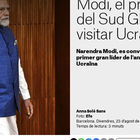
Modi, el p
del Sud G
visitar Uc
Narendra Modi, es conve
primer gran líder de l'a
Ucraïna
Anna Solé Sans
Foto:
Efe
Barcelona. Divendres, 23 d'agost d
Temps de lectura: 3 minuts