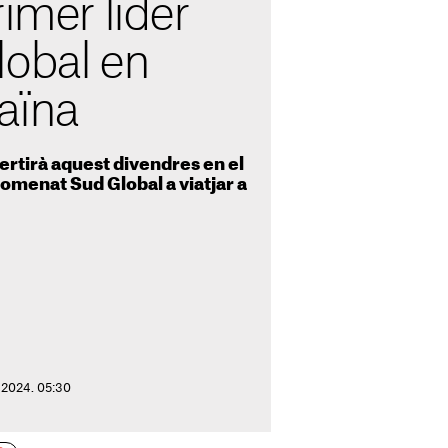
rimer líder
lobal en
raïna
rtirà aquest divendres en el
nomenat Sud Global a viatjar a
e 2024. 05:30