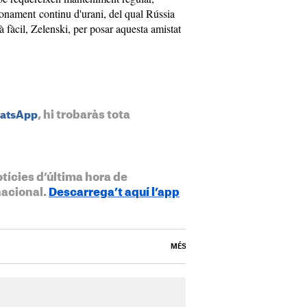
ionament continu d'urani, del qual Rússia
 fàcil, Zelenski, per posar aquesta amistat
, hi trobaràs tota
hatsApp
otícies d’última hora de
nacional.
Descarrega’t aquí l’app
MÉS