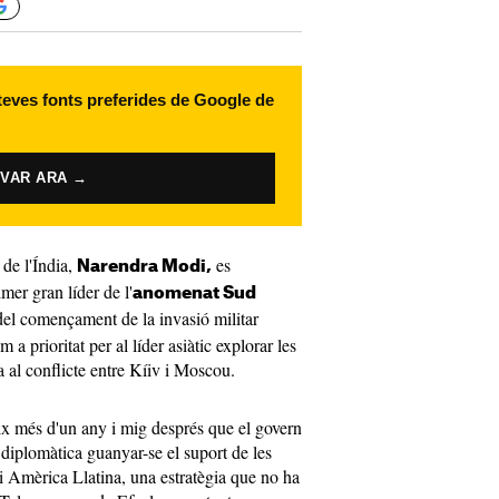
 teves fonts preferides de Google de
IVAR ARA →
 de l'Índia,
es
Narendra Modi,
mer gran líder de l'
anomenat Sud
del començament de la invasió militar
 a prioritat per al líder asiàtic explorar les
 al conflicte entre Kíiv i Moscou.
ix més d'un any i mig després que el govern
 diplomàtica guanyar-se el suport de les
i Amèrica Llatina, una estratègia que no ha