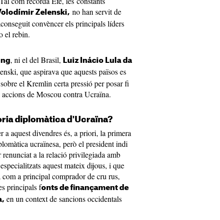
. Tal com recorda Efe, les constants
no han servit de
olodímir Zelenski,
conseguit convèncer els principals líders
o el rebin.
, ni el del Brasil,
ing
Luiz Inácio Lula da
lenski, que aspirava que aquests països es
 sobre el Kremlin certa pressió per posar fi
les accions de Moscou contra Ucraïna.
tòria diplomàtica d'Ucraïna?
r a aquest divendres és, a priori, la primera
plomàtica ucraïnesa, però el president indi
 renunciat a la relació privilegiada amb
pecialitzats aquest mateix dijous, i que
na com a principal comprador de cru rus,
s principals f
onts de finançament de
en un context de sancions occidentals
a,