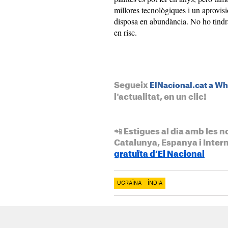
millores tecnològiques i un aprovis
disposa en abundància. No ho tindrà
en risc.
Segueix
ElNacional.cat a W
l'actualitat, en un clic!
📲 Estigues al dia amb les n
Catalunya, Espanya i Inter
gratuïta d’El Nacional
UCRAÏNA
ÍNDIA