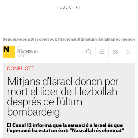
Segueix-nos a Discover
Joc El Nacional
Ultimàtum Itàlia
Marroc menors
CONFLICTE
Mitjans d'Israel donen per
mort el líder de Hezbollah
després de l'últim
bombardeig
El Canal 12 informa que la sensació a Israel és que
l'operació ha estat un èxit: "Nasrallah és eliminat"