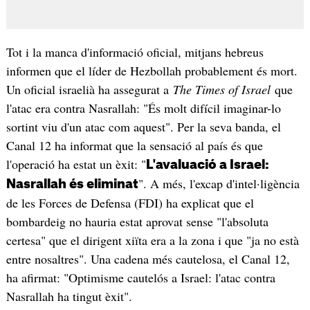
Tot i la manca d'informació oficial, mitjans hebreus
informen que el líder de Hezbollah probablement és mort.
Un oficial israelià ha assegurat a
The Times of Israel
que
l'atac era contra Nasrallah: "És molt difícil imaginar-lo
sortint viu d'un atac com aquest". Per la seva banda, el
Canal 12 ha informat que la sensació al país és que
l'operació ha estat un èxit: "
L'avaluació a Israel:
". A més, l'excap d'intel·ligència
Nasrallah és eliminat
de les Forces de Defensa (FDI) ha explicat que el
bombardeig no hauria estat aprovat sense "l'absoluta
certesa" que el dirigent xiïta era a la zona i que "ja no està
entre nosaltres". Una cadena més cautelosa, el Canal 12,
ha afirmat: "Optimisme cautelós a Israel: l'atac contra
Nasrallah ha tingut èxit".