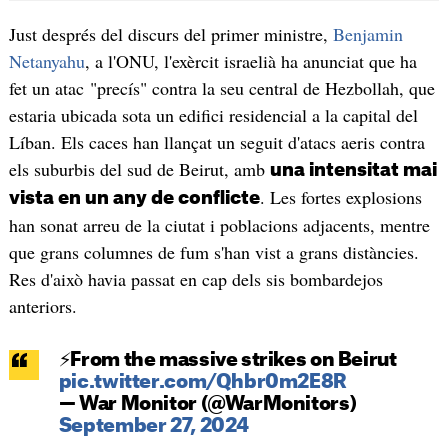
Just després del discurs del primer ministre,
Benjamin
Netanyahu
, a l'ONU, l'exèrcit israelià ha anunciat que ha
fet un atac "precís" contra la seu central de Hezbollah, que
estaria ubicada sota un edifici residencial a la capital del
Líban. Els caces han llançat un seguit d'atacs aeris contra
els suburbis del sud de Beirut, amb
una intensitat mai
. Les fortes explosions
vista en un any de conflicte
han sonat arreu de la ciutat i poblacions adjacents, mentre
que grans columnes de fum s'han vist a grans distàncies.
Res d'això havia passat en cap dels sis bombardejos
anteriors.
⚡️From the massive strikes on Beirut
pic.twitter.com/Qhbr0m2E8R
— War Monitor (@WarMonitors)
September 27, 2024