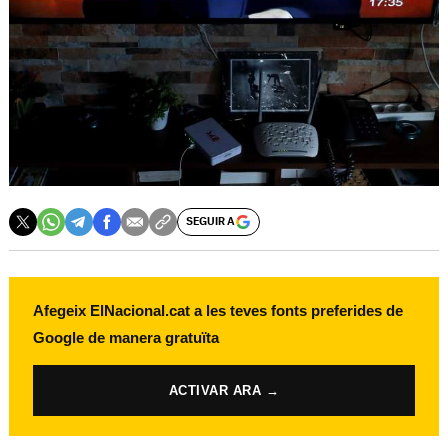
SEGUIR A
Afegeix ElNacional.cat a les teves fonts preferides de
Google de manera gratuïta
ACTIVAR ARA →