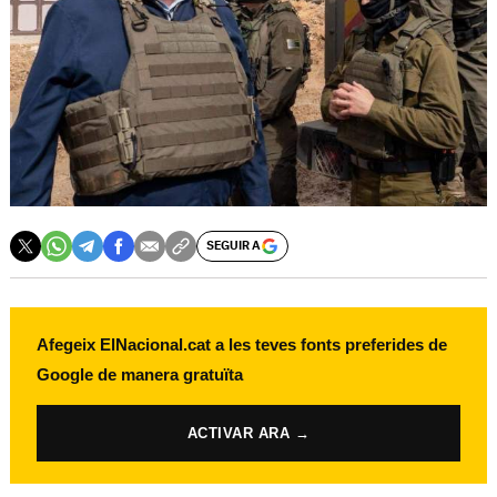
SEGUIR A
Afegeix ElNacional.cat a les teves fonts preferides de
Google de manera gratuïta
ACTIVAR ARA →