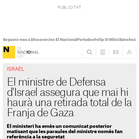
Segueix-nos a Discover
Joc El Nacional
Portades
Felip VI Milei
Sánchez 
ISRAEL
El ministre de Defensa
d'Israel assegura que mai hi
haurà una retirada total de la
Franja de Gaza
El ministeri ha emès un comunicat posterior
matisant que les paraules del ministre només fan
referència a la seguretat