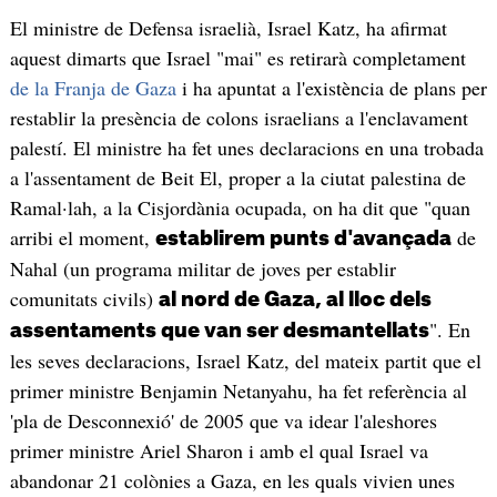
El ministre de Defensa israelià, Israel Katz, ha afirmat
aquest dimarts que Israel "mai" es retirarà completament
de la Franja de Gaza
i ha apuntat a l'existència de plans per
restablir la presència de colons israelians a l'enclavament
palestí. El ministre ha fet unes declaracions en una trobada
a l'assentament de Beit El, proper a la ciutat palestina de
Ramal·lah, a la Cisjordània ocupada, on ha dit que "quan
arribi el moment,
de
establirem punts d'avançada
Nahal (un programa militar de joves per establir
comunitats civils)
al nord de Gaza, al lloc dels
". En
assentaments que van ser desmantellats
les seves declaracions, Israel Katz, del mateix partit que el
primer ministre Benjamin Netanyahu, ha fet referència al
'pla de Desconnexió' de 2005 que va idear l'aleshores
primer ministre Ariel Sharon i amb el qual Israel va
abandonar 21 colònies a Gaza, en les quals vivien unes