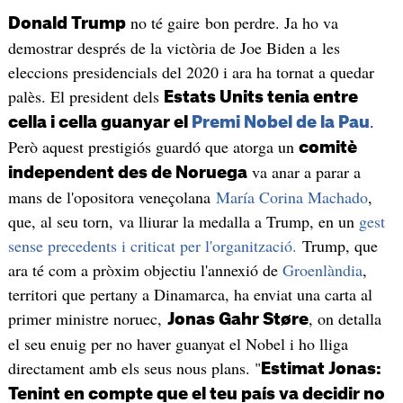
no té gaire bon perdre. Ja ho va
Donald Trump
demostrar després de la victòria de Joe Biden a les
eleccions presidencials del 2020 i ara ha tornat a quedar
palès. El president dels
Estats Units tenia entre
.
cella i cella guanyar el
Premi Nobel de la Pau
Però aquest prestigiós guardó que atorga un
comitè
va anar a parar a
independent des de Noruega
mans de l'opositora veneçolana
María Corina Machado
,
que, al seu torn, va lliurar la medalla a Trump, en un
gest
sense precedents i criticat per l'organització.
Trump, que
ara té com a pròxim objectiu l'annexió de
Groenlàndia
,
territori que pertany a Dinamarca, ha enviat una carta al
primer ministre noruec,
, on detalla
Jonas Gahr Støre
el seu enuig per no haver guanyat el Nobel i ho lliga
directament amb els seus nous plans. "
Estimat Jonas:
Tenint en compte que el teu país va decidir no