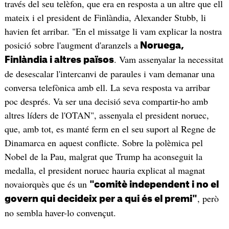
través del seu telèfon, que era en resposta a un altre que ell
mateix i el president de Finlàndia, Alexander Stubb, li
havien fet arribar. "En el missatge li vam explicar la nostra
posició sobre l'augment d'aranzels a
Noruega,
. Vam assenyalar la necessitat
Finlàndia i altres països
de desescalar l'intercanvi de paraules i vam demanar una
conversa telefònica amb ell. La seva resposta va arribar
poc després. Va ser una decisió seva compartir-ho amb
altres líders de l'OTAN", assenyala el president noruec,
que, amb tot, es manté ferm en el seu suport al Regne de
Dinamarca en aquest conflicte. Sobre la polèmica pel
Nobel de la Pau, malgrat que Trump ha aconseguit la
medalla, el president noruec hauria explicat al magnat
novaiorquès que és un
"comitè independent i no el
, però
govern qui decideix per a qui és el premi"
no sembla haver-lo convençut.