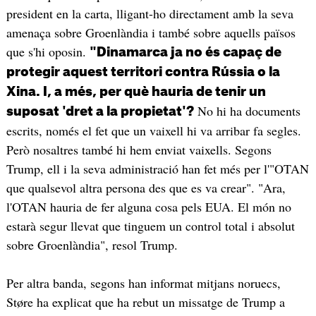
president en la carta, lligant-ho directament amb la seva
amenaça sobre Groenlàndia i també sobre aquells països
que s'hi oposin.
"Dinamarca ja no és capaç de
protegir aquest territori contra Rússia o la
Xina. I, a més, per què hauria de tenir un
No hi ha documents
suposat 'dret a la propietat'?
escrits, només el fet que un vaixell hi va arribar fa segles.
Però nosaltres també hi hem enviat vaixells. Segons
Trump, ell i la seva administració han fet més per l'"OTAN
que qualsevol altra persona des que es va crear". "Ara,
l'OTAN hauria de fer alguna cosa pels EUA. El món no
estarà segur llevat que tinguem un control total i absolut
sobre Groenlàndia", resol Trump.
Per altra banda, segons han informat mitjans noruecs,
Støre ha explicat que ha rebut un missatge de Trump a