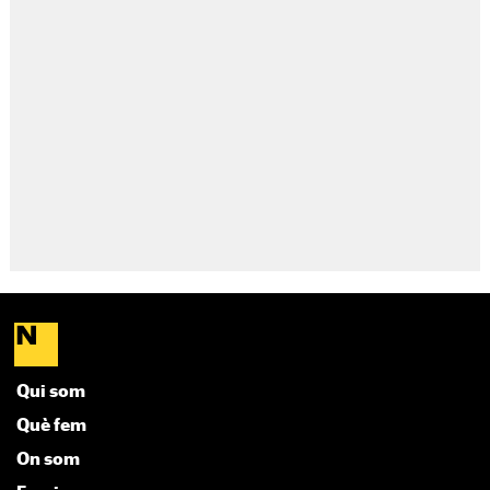
Qui som
Què fem
On som