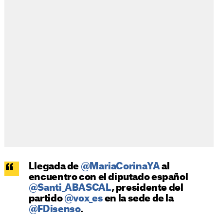
Llegada de
@MariaCorinaYA
al
encuentro con el diputado español
@Santi_ABASCAL
, presidente del
partido
@vox_es
en la sede de la
@FDisenso
.