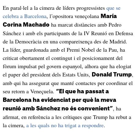
En paral·lel a la cimera de líders progressistes
que se
celebra a Barcelona
, l’opositora veneçolana
María
ha marcat distàncies amb Pedro
Corina Machado
Sánchez i amb els participants de la IV Reunió en Defensa
de la Democràcia en una compareixença des de Madrid.
La líder, guardonada amb el Premi Nobel de la Pau, ha
criticat obertament el contingut i el posicionament del
fòrum impulsat pel govern espanyol, alhora que ha elogiat
el paper del president dels Estats Units,
,
Donald Trump
amb qui ha assegurat que manté contactes per coordinar el
seu retorn a Veneçuela.
“El que ha passat a
Barcelona ha evidenciat per què la meva
, ha
reunió amb Sánchez no és convenient”
afirmat, en referència a les crítiques que Trump ha rebut a
la cimera,
a les quals no ha trigat a respondre
.