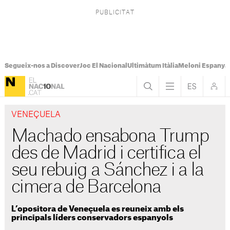
Segueix-nos a Discover
Joc El Nacional
Ultimàtum Itàlia
Meloni Espanya
VENEÇUELA
Machado ensabona Trump
des de Madrid i certifica el
seu rebuig a Sánchez i a la
cimera de Barcelona
L’opositora de Veneçuela es reuneix amb els
principals líders conservadors espanyols