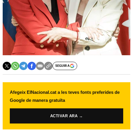
SEGUIR A
Afegeix ElNacional.cat a les teves fonts preferides de
Google de manera gratuïta
ACTIVAR ARA →