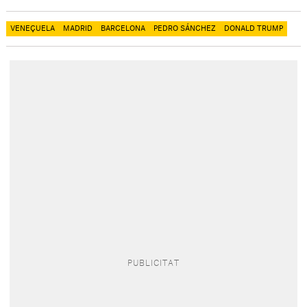
VENEÇUELA
MADRID
BARCELONA
PEDRO SÁNCHEZ
DONALD TRUMP