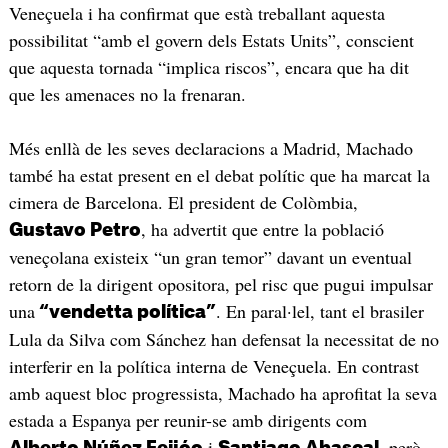
Veneçuela i ha confirmat que està treballant aquesta
possibilitat “amb el govern dels Estats Units”, conscient
que aquesta tornada “implica riscos”, encara que ha dit
que les amenaces no la frenaran.
Més enllà de les seves declaracions a Madrid, Machado
també ha estat present en el debat polític que ha marcat la
cimera de Barcelona. El president de Colòmbia,
, ha advertit que entre la població
Gustavo Petro
veneçolana existeix “un gran temor” davant un eventual
retorn de la dirigent opositora, pel risc que pugui impulsar
una
. En paral·lel, tant el brasiler
“vendetta política”
Lula da Silva com Sánchez han defensat la necessitat de no
interferir en la política interna de Veneçuela. En contrast
amb aquest bloc progressista, Machado ha aprofitat la seva
estada a Espanya per reunir-se amb dirigents com
i
, però
Alberto Núñez Feijóo
Santiago Abascal