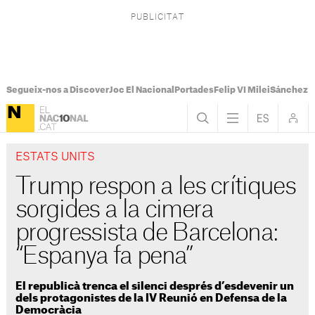
Segueix-nos a Discover
Joc El Nacional
Portades
Felip VI Milei
Sánchez 
ESTATS UNITS
Trump respon a les crítiques
sorgides a la cimera
progressista de Barcelona:
“Espanya fa pena”
El republicà trenca el silenci després d’esdevenir un
dels protagonistes de la IV Reunió en Defensa de la
Democràcia