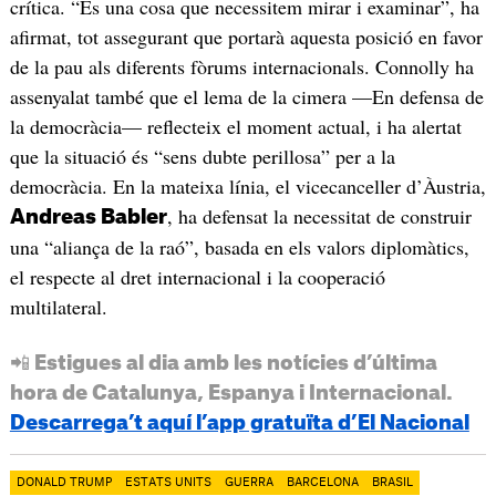
crítica. “És una cosa que necessitem mirar i examinar”, ha
afirmat, tot assegurant que portarà aquesta posició en favor
de la pau als diferents fòrums internacionals. Connolly ha
assenyalat també que el lema de la cimera —En defensa de
la democràcia— reflecteix el moment actual, i ha alertat
que la situació és “sens dubte perillosa” per a la
democràcia. En la mateixa línia, el vicecanceller d’Àustria,
, ha defensat la necessitat de construir
Andreas Babler
una “aliança de la raó”, basada en els valors diplomàtics,
el respecte al dret internacional i la cooperació
multilateral.
📲 Estigues al dia amb les notícies d’última
hora de Catalunya, Espanya i Internacional.
Descarrega’t aquí l’app gratuïta d’El Nacional
DONALD TRUMP
ESTATS UNITS
GUERRA
BARCELONA
BRASIL