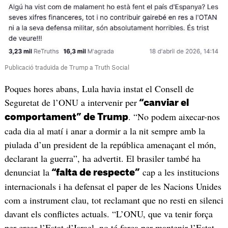
Publicació traduïda de Trump a Truth Social
Poques hores abans, Lula havia instat el Consell de
Seguretat de l’ONU a intervenir per
“canviar el
. “No podem aixecar-nos
comportament” de Trump
cada dia al matí i anar a dormir a la nit sempre amb la
piulada d’un president de la república amenaçant el món,
declarant la guerra”, ha advertit. El brasiler també ha
denunciat la
cap a les institucions
“falta de respecte”
internacionals i ha defensat el paper de les Nacions Unides
com a instrument clau, tot reclamant que no resti en silenci
davant els conflictes actuals. “L’ONU, que va tenir força
per crear l’Estat d’Israel, no té força per mantenir l’Estat