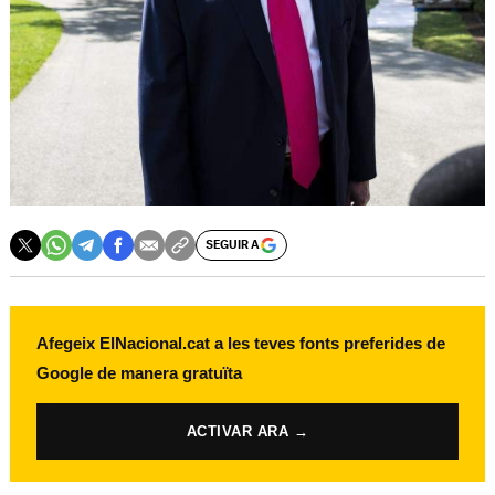
SEGUIR A
Afegeix ElNacional.cat a les teves fonts preferides de
Google de manera gratuïta
ACTIVAR ARA →