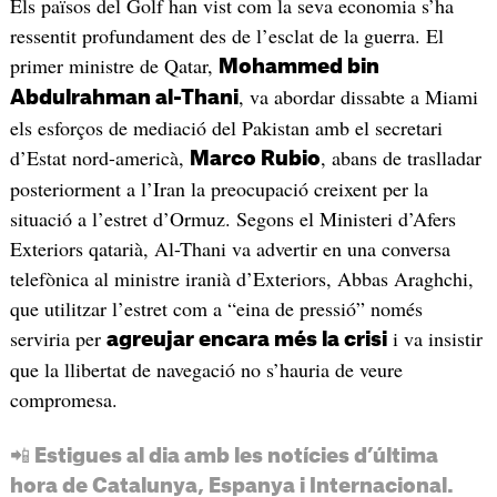
Els països del Golf han vist com la seva economia s’ha
ressentit profundament des de l’esclat de la guerra. El
primer ministre de Qatar,
Mohammed bin
, va abordar dissabte a Miami
Abdulrahman al-Thani
els esforços de mediació del Pakistan amb el secretari
d’Estat nord-americà,
, abans de traslladar
Marco Rubio
posteriorment a l’Iran la preocupació creixent per la
situació a l’estret d’Ormuz. Segons el Ministeri d’Afers
Exteriors qatarià, Al-Thani va advertir en una conversa
telefònica al ministre iranià d’Exteriors, Abbas Araghchi,
que utilitzar l’estret com a “eina de pressió” només
serviria per
i va insistir
agreujar encara més la crisi
que la llibertat de navegació no s’hauria de veure
compromesa.
📲 Estigues al dia amb les notícies d’última
hora de Catalunya, Espanya i Internacional.