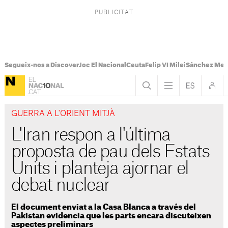
Segueix-nos a Discover
Joc El Nacional
Ceuta
Felip VI Milei
Sánchez Mel
GUERRA A L'ORIENT MITJÀ
L'Iran respon a l'última
proposta de pau dels Estats
Units i planteja ajornar el
debat nuclear
El document enviat a la Casa Blanca a través del
Pakistan evidencia que les parts encara discuteixen
aspectes preliminars