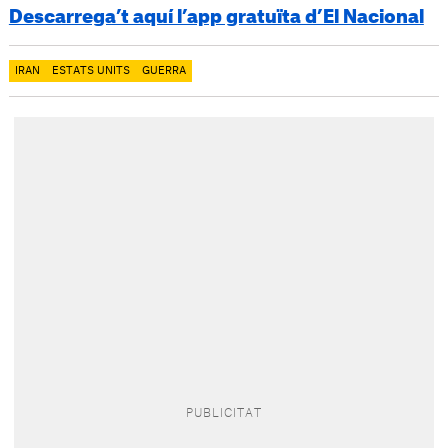
Descarrega’t aquí l’app gratuïta d’El Nacional
IRAN
ESTATS UNITS
GUERRA