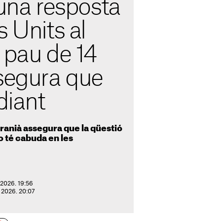
 una resposta
s Units al
 pau de 14
ssegura que
diant
iranià assegura que la qüestió
 té cabuda en les
 2026. 19:56
e 2026. 20:07