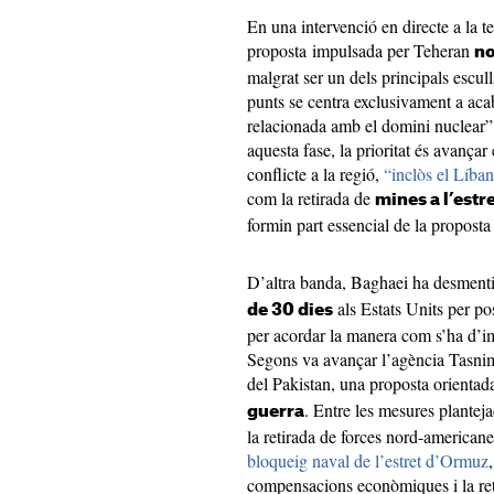
En una intervenció en directe a la te
proposta impulsada per Teheran
no
malgrat ser un dels principals escul
punts se centra exclusivament a acab
relacionada amb el domini nuclear”, 
aquesta fase, la prioritat és avançar
conflicte a la regió,
“inclòs el Líba
com la retirada de
mines a l’estr
formin part essencial de la proposta
D’altra banda, Baghaei ha desmenti
als Estats Units per pos
de 30 dies
per acordar la manera com s’ha d’im
Segons va avançar l’agència Tasnim,
del Pakistan, una proposta orientad
. Entre les mesures planteja
guerra
la retirada de forces nord-americane
bloqueig naval de l’estret d’Ormuz
compensacions econòmiques i la ret