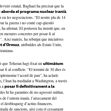
levisió estatal, Baghaei ha precisat que la
,
 aborda el programa nuclear iranià
ls en les negociacions. “El nostre pla de 14
ar la guerra i no conté cap qüestió
ha afirmat. El portaveu ha insistit que, en
 en mesures concretes per posar fi al
n”
. Així mateix, ha rebutjat que iniciatives
, atribuïdes als Estats Units,
et d’Ormuz
 iraniana.
t que Teheran hagi fixat un
ultimàtum
ar fi al conflicte. “El termini de 30 dies és
plementar l’acord de pau”, ha aclarit.
 l’Iran ha traslladat a Washington, a través
a a
posar fi definitivament a la
des hi ha garanties de no-agressió militar,
s de l’entorn iranià, l’aixecament del
, el desbloqueig d’actius financers,
irada de sancions, així com el cessament