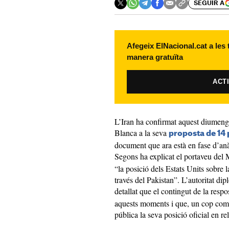
SEGUIR A
Afegeix ElNacional.cat a les
manera gratuïta
ACT
L’Iran ha confirmat aquest diumenge
Blanca a la seva
proposta de 14 p
document que ara està en fase d’anàli
Segons ha explicat el portaveu del 
“la posició dels Estats Units sobre l
través del Pakistan”. L’autoritat di
detallat que el contingut de la res
aquests moments i que, un cop compl
pública la seva posició oficial en r