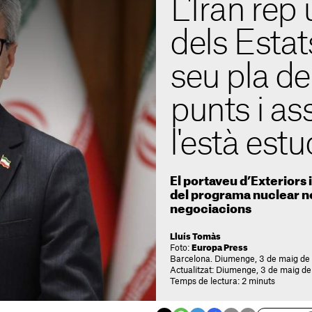
L'Iran rep
dels Estat
seu pla de
punts i a
l'està estu
El portaveu d’Exteriors 
del programa nuclear no
negociacions
Lluís Tomàs
Foto:
Europa Press
Barcelona. Diumenge, 3 de maig de
Actualitzat: Diumenge, 3 de maig d
Temps de lectura: 2 minuts