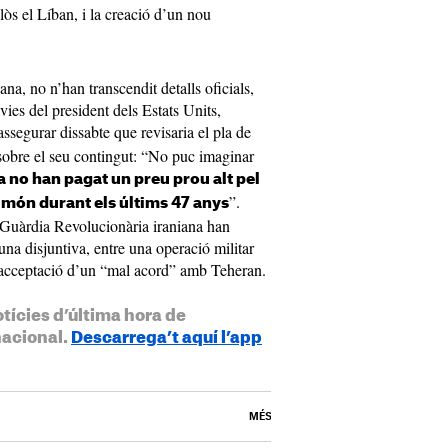
nclòs el Líban, i la creació d’un nou
na, no n’han transcendit detalls oficials,
ies del president dels Estats Units,
assegurar dissabte que revisaria el pla de
sobre el seu contingut: “No puc imaginar
 no han pagat un preu prou alt pel
”.
l món durant els últims 47 anys
a Guàrdia Revolucionària iraniana han
na disjuntiva, entre una operació militar
’acceptació d’un “mal acord” amb Teheran.
otícies d’última hora de
nacional.
Descarrega’t aquí l’app
MÉS