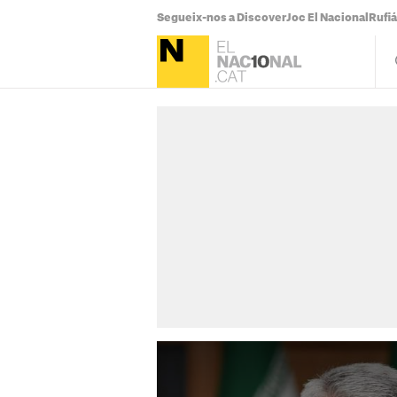
Segueix-nos a Discover
Joc El Nacional
Rufi