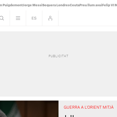
án Puigdemont
Jorge Messi
Sequera Londres
Ceuta
Preu llum avui
Felip VI 
GUERRA A L'ORIENT MITJÀ