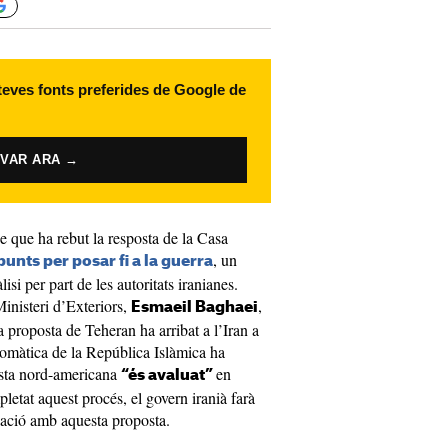
 teves fonts preferides de Google de
IVAR ARA →
 que ha rebut la resposta de la Casa
, un
unts per posar fi a la guerra
si per part de les autoritats iranianes.
Ministeri d’Exteriors,
,
Esmaeil Baghaei
a proposta de Teheran ha arribat a l’Iran a
plomàtica de la República Islàmica ha
posta nord-americana
en
“és avaluat”
etat aquest procés, el govern iranià farà
elació amb aquesta proposta.