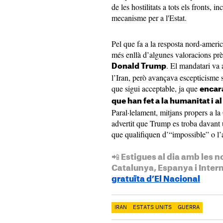
de les hostilitats a tots els fronts, i
mecanisme per a l'Estat.
Pel que fa a la resposta nord-america
més enllà d’algunes valoracions prèv
. El mandatari va 
Donald Trump
l’Iran, però avançava escepticisme 
que sigui acceptable, ja que
encara
que han fet a la humanitat i a
Paral·lelament, mitjans propers a l
advertit que Trump es troba davant u
que qualifiquen d’“impossible” o l
📲 Estigues al dia amb les n
Catalunya, Espanya i Inter
gratuïta d’El Nacional
IRAN
ESTATS UNITS
GUERRA