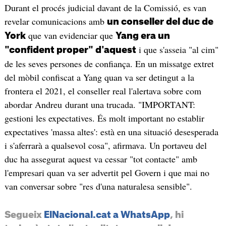
Durant el procés judicial davant de la Comissió, es van
revelar comunicacions amb
un conseller del duc de
que van evidenciar que
York
Yang era un
i que s'asseia "al cim"
"confident proper" d'aquest
de les seves persones de confiança. En un missatge extret
del mòbil confiscat a Yang quan va ser detingut a la
frontera el 2021, el conseller real l'alertava sobre com
abordar Andreu durant una trucada. "IMPORTANT:
gestioni les expectatives. És molt important no establir
expectatives 'massa altes': està en una situació desesperada
i s'aferrarà a qualsevol cosa", afirmava. Un portaveu del
duc ha assegurat aquest va cessar "tot contacte" amb
l'empresari quan va ser advertit pel Govern i que mai no
van conversar sobre "res d'una naturalesa sensible".
Segueix
ElNacional.cat a WhatsApp
, hi