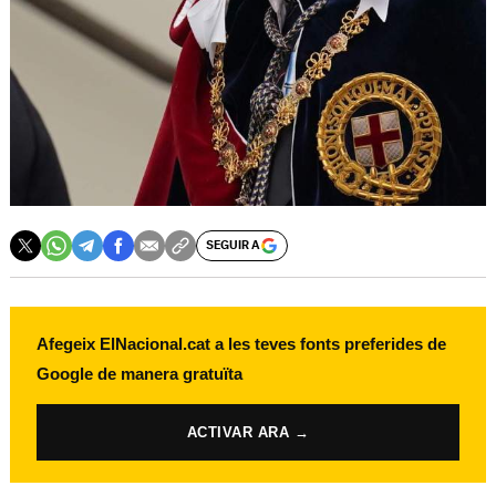
SEGUIR A
Afegeix ElNacional.cat a les teves fonts preferides de
Google de manera gratuïta
ACTIVAR ARA →