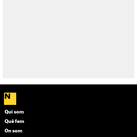
Qui som
Què fem
On som