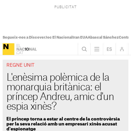
Segueix-nos a Discover
Joc El Nacional
Iran EUA
Abascal Sánchez
Control
REGNE UNIT
L'enèsima polèmica de la
monarquia britànica: el
príncep Andreu, amic d'un
espia xinès?
El príncep torna a estar al centre de la controvèrsia
per la seva relació amb un empresari xinès acusat
d'espionatge