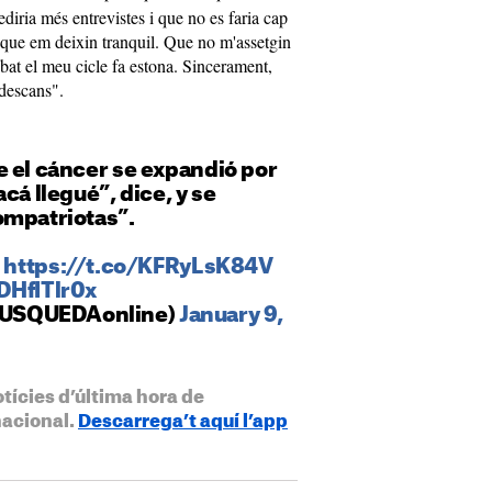
diria més entrevistes i que no es faria cap
que em deixin tranquil. Que no m'assetgin
bat el meu cicle fa estona. Sincerament,
 descans".
e el cáncer se expandió por
cá llegué”, dice, y se
ompatriotas”.
▶
https://t.co/KFRyLsK84V
DHfITlr0x
USQUEDAonline)
January 9,
otícies d’última hora de
nacional.
Descarrega’t aquí l’app