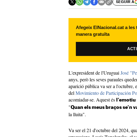
SEGUIR A
Afegeix ElNacional.cat a les
manera gratuïta
ACT
L'expresident de l'Uruguai
José "P
anys, però les seves paraules quede
aparició pública va ser a l'octubre,
del
Movimiento de Participación P
acomiadar-se. Aquest és
l'emotiu
"
Quan els meus braços se'n v
la lluita".
Va ser el 21 d'octubre del 2024, qu
uruguaiana, Lucía Topolansky, el va