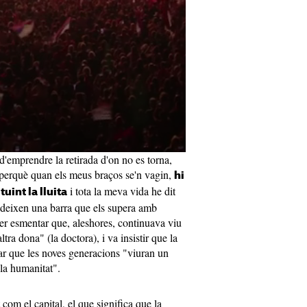
d'emprendre la retirada d'on no es torna,
, perquè quan els meus braços se'n vagin,
hi
i tota la meva vida he dit
uint la lluita
i deixen una barra que els supera amb
per esmentar que, aleshores, continuava viu
ra dona" (la doctora), i va insistir que la
tar que les noves generacions "viuran un
la humanitat".
 com el capital, el que significa que la