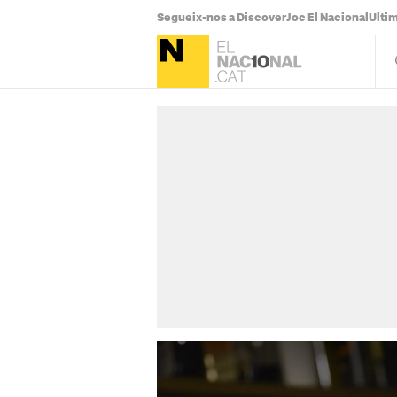
Segueix-nos a Discover
Joc El Nacional
Ultim