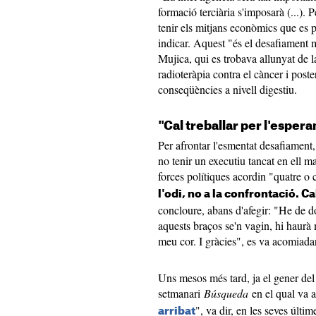
formació terciària s'imposarà (...). 
tenir els mitjans econòmics que es p
indicar. Aquest "és el desafiament 
Mujica, qui es trobava allunyat de 
radioteràpia contra el càncer i poster
conseqüències a nivell digestiu.
"Cal treballar per l'esper
Per afrontar l'esmentat desafiament,
no tenir un executiu tancat en ell mat
forces polítiques acordin "quatre o c
l'odi, no a la confrontació. Ca
concloure, abans d'afegir: "He de do
aquests braços se'n vagin, hi haurà 
meu cor. I gràcies", es va acomiadar
Uns mesos més tard, ja el gener del 
setmanari
Búsqueda
en el qual va a
", va dir, en les seves últi
arribat