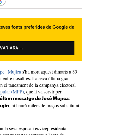
 teves fonts preferides de Google de
IVAR ARA →
epe" Mujica
s'ha mort aquest dimarts a 89
n entre nosaltres. La seva última gran
 en el tancament de la campanya electoral
opular (MPP)
, que li va servir per
:
 últim missatge de José Mujica
, hi haurà milers de braços substituint
agin
an la seva esposa i exvicepresidenta
 convocar per sorpresa a l'acte de