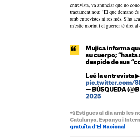
entrevista, va anunciar que no conce
tractament nou: "El que demano és 
amb entrevistes ni res més. S'ha aca
m'estic morint i el guerrer té dret al
Mujica informa qu
su cuerpo; “hasta a
despide de sus “c
Leé la entrevista 
pic.twitter.com/8
— BÚSQUEDA (@B
2025
📲 Estigues al dia amb les n
Catalunya, Espanya i Inter
gratuïta d’El Nacional