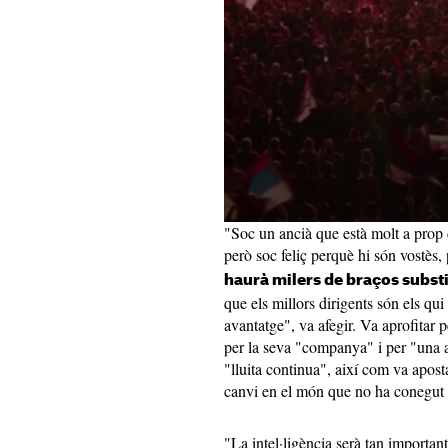
"Soc un ancià que està molt a prop 
però soc feliç perquè hi són vostès
haurà milers de braços substit
que els millors dirigents són els qu
avantatge", va afegir. Va aprofitar 
per la seva "companya" i per "una alt
"lluita continua", així com va apos
canvi en el món que no ha conegut 
"La intel·ligència serà tan important