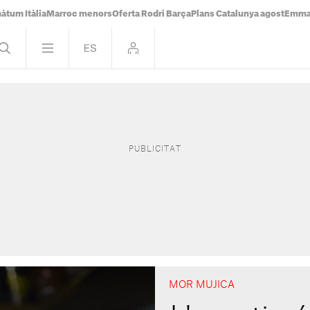
àtum Itàlia
Marroc menors
Oferta Rodri Barça
Plans Catalunya agost
Emma 
MOR MUJICA