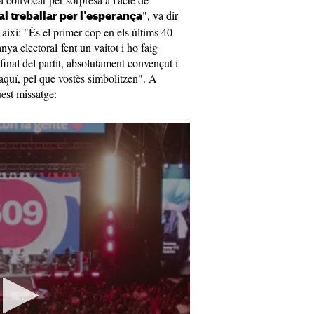
", va dir
al treballar per l'esperança
així: "És el primer cop en els últims 40
ya electoral fent un vaitot i ho faig
 final del partit, absolutament convençut i
aquí, pel que vostès simbolitzen". A
uest missatge: