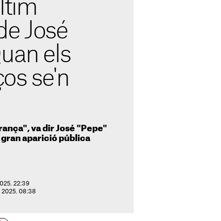
ltim
de José
uan els
os se'n
erança", va dir José "Pepe"
 gran aparició pública
2025. 22:39
e 2025. 08:38