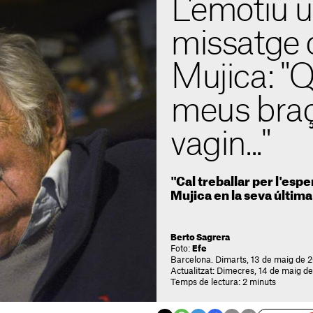
L'emotiu ú
missatge 
Mujica: "Q
meus braç
vagin..."
"Cal treballar per l'esp
Mujica en la seva última
Berto Sagrera
Foto:
Efe
Barcelona. Dimarts, 13 de maig de 
Actualitzat: Dimecres, 14 de maig d
Temps de lectura: 2 minuts