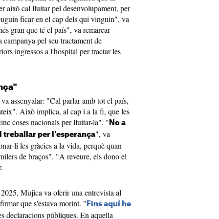
Per això cal lluitar pel desenvolupament, per
uguin ficar en el cap dels qui vinguin", va
més gran que té el país", va remarcar
la campanya pel seu tractament de
iors ingressos a l'hospital per tractar les
ança"
 va assenyalar: "Cal parlar amb tot el país,
eix". Això implica, al cap i a la fi, que les
inc coses nacionals per lluitar-la". "
No a
", va
l treballar per l'esperança
nar-li les gràcies a la vida, perquè quan
milers de braços". "A reveure, els dono el
.
2025, Mujica va oferir una entrevista al
firmar que s'estava morint. "
Fins aquí he
mes declaracions públiques. En aquella