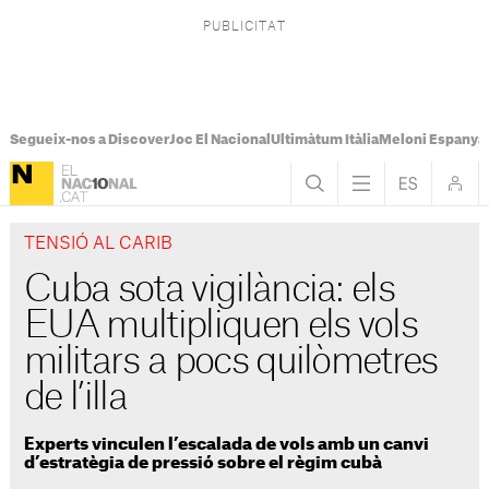
Segueix-nos a Discover
Joc El Nacional
Ultimàtum Itàlia
Meloni Espanya
TENSIÓ AL CARIB
Cuba sota vigilància: els
EUA multipliquen els vols
militars a pocs quilòmetres
de l’illa
Experts vinculen l’escalada de vols amb un canvi
d’estratègia de pressió sobre el règim cubà