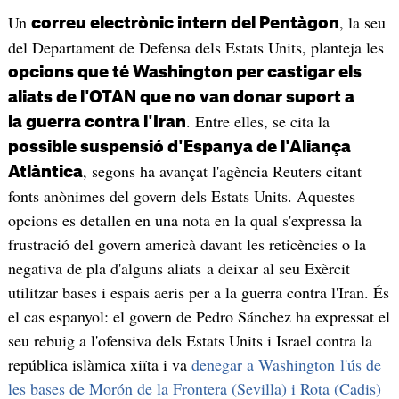
Un
, la seu
correu electrònic intern del Pentàgon
del Departament de Defensa dels Estats Units, planteja les
opcions que té Washington per castigar els
aliats de l'OTAN que no van donar suport a
. Entre elles, se cita la
la guerra contra l'Iran
possible suspensió d'Espanya de l'Aliança
, segons ha avançat l'agència Reuters citant
Atlàntica
fonts anònimes del govern dels Estats Units. Aquestes
opcions es detallen en una nota en la qual s'expressa la
frustració del govern americà davant les reticències o la
negativa de pla d'alguns aliats a deixar al seu Exèrcit
utilitzar bases i espais aeris per a la guerra contra l'Iran. És
el cas espanyol: el govern de Pedro Sánchez ha expressat el
seu rebuig a l'ofensiva dels Estats Units i Israel contra la
república islàmica xiïta i va
denegar a Washington l'ús de
les bases de Morón de la Frontera (Sevilla) i Rota (Cadis)