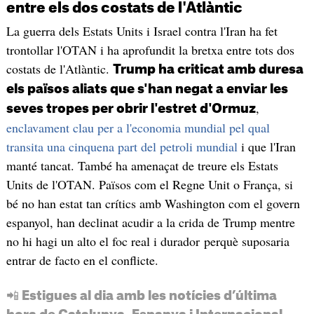
entre els dos costats de l'Atlàntic
La guerra dels Estats Units i Israel contra l'Iran ha fet
trontollar l'OTAN i ha aprofundit la bretxa entre tots dos
costats de l'Atlàntic.
Trump ha criticat amb duresa
els països aliats que s'han negat a enviar les
,
seves tropes per obrir l'estret d'Ormuz
enclavament clau per a l'economia mundial pel qual
transita una cinquena part del petroli mundial
i que l'Iran
manté tancat. També ha amenaçat de treure els Estats
Units de l'OTAN. Països com el Regne Unit o França, si
bé no han estat tan crítics amb Washington com el govern
espanyol, han declinat acudir a la crida de Trump mentre
no hi hagi un alto el foc real i durador perquè suposaria
entrar de facto en el conflicte.
📲 Estigues al dia amb les notícies d’última