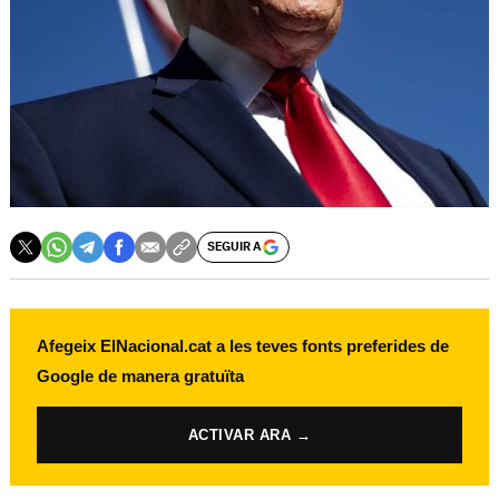
SEGUIR A
Afegeix ElNacional.cat a les teves fonts preferides de
Google de manera gratuïta
ACTIVAR ARA →