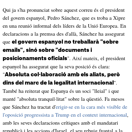
Qui ja s'ha pronunciat sobre aquest correu és el president
del govern espanyol, Pedro Sánchez, que es troba a Xipre
en una reunió informal dels líders de la Unió Europea. En
declaracions a la premsa des d'allà, Sánchez ha assegurat
que
el govern espanyol no treballarà "sobre
emails", sinó sobre "documents i
". Així mateix, el president
posicionaments oficials
espanyol ha assegurat que la seva posició és clara:
"
Absoluta col·laboració amb els aliats, però
".
dins del marc de la legalitat internacional
També ha reiterat que Espanya és un soci "lleial" i que
manté "absoluta tranquil·litat" sobre la qüestió. Fa mesos
que Sánchez ha tractat d'
erigir-se en la cara més visible de
l'oposició progressista a Trump en el context internacional
,
amb les seves declaracions crítiques amb el mandatari
republicà i les accions d'Israel, el seu rebuig frontal a la