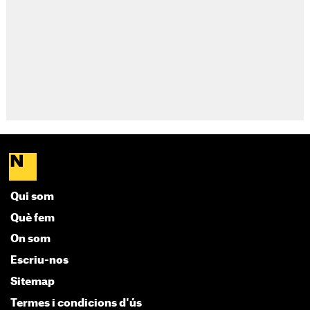
Qui som
Què fem
On som
Escriu-nos
Sitemap
Termes i condicions d'ús