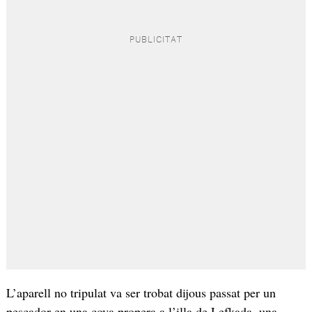
L’aparell no tripulat va ser trobat dijous passat per un
pescador en una cova propera a l’illa de Lefkada, una