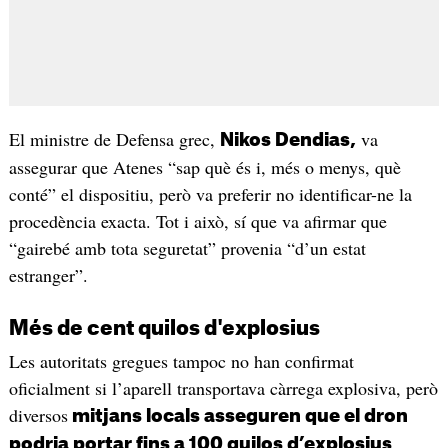
El ministre de Defensa grec,
va
Nikos Dendias,
assegurar que Atenes “sap què és i, més o menys, què
conté” el dispositiu, però va preferir no identificar-ne la
procedència exacta. Tot i això, sí que va afirmar que
“gairebé amb tota seguretat” provenia “d’un estat
estranger”.
Més de cent quilos d'explosius
Les autoritats gregues tampoc no han confirmat
oficialment si l’aparell transportava càrrega explosiva, però
diversos
mitjans locals asseguren que el dron
.
podria portar fins a 100 quilos d’explosius