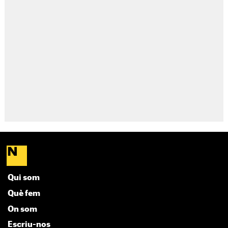
Qui som
Què fem
On som
Escriu-nos