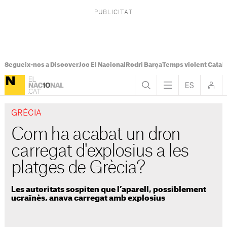
Segueix-nos a Discover
Joc El Nacional
Rodri Barça
Temps violent Catal
GRÈCIA
Com ha acabat un dron
carregat d'explosius a les
platges de Grècia?
Les autoritats sospiten que l’aparell, possiblement
ucraïnès, anava carregat amb explosius