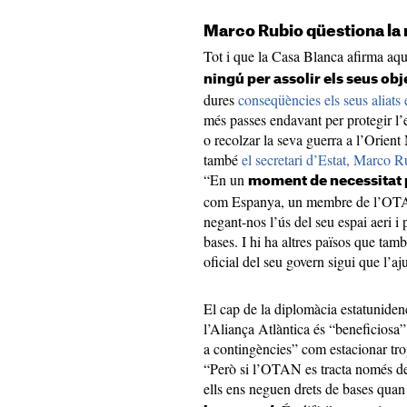
Marco Rubio qüestiona la 
Tot i que la Casa Blanca afirma aqu
ningú per assolir els seus obje
dures
conseqüències els seus aliats 
més passes endavant per protegir l’es
o recolzar la seva guerra a l’Orient 
també
el secretari d’Estat, Marco R
“En un
moment de necessitat p
com Espanya, un membre de l’OTAN
negant-nos l’ús del seu espai aeri i
bases. I hi ha altres països que tamb
oficial del seu govern sigui que l’aj
El cap de la diplomàcia estatuniden
l’Aliança Atlàntica és “beneficiosa
a contingències” com estacionar tro
“Però si l’OTAN es tracta només d
ells ens neguen drets de bases quan