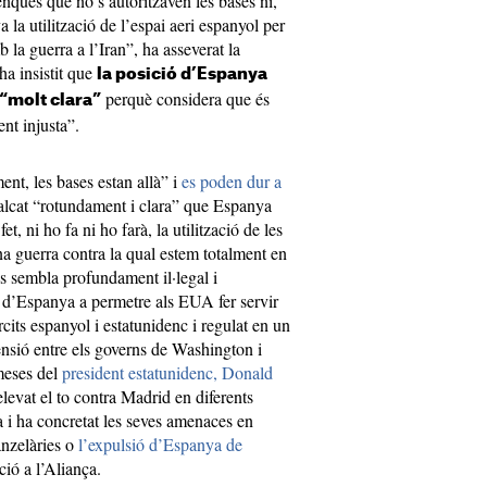
denques que no s’autoritzaven les bases ni,
 la utilització de l’espai aeri espanyol per
 la guerra a l’Iran”, ha asseverat la
ha insistit que
la posició d’Espanya
perquè considera que és
 “molt clara”
ent injusta”.
nt, les bases estan allà” i
es poden dur a
alcat “rotundament i clara” que Espanya
et, ni ho fa ni ho farà, la utilització de les
a guerra contra la qual estem totalment en
ns sembla profundament il·legal i
 d’Espanya a permetre als EUA fer servir
rcits espanyol i estatunidenc i regulat en un
ensió entre els governs de Washington i
meses del
president estatunidenc, Donald
levat el to contra Madrid en diferents
a i ha concretat les seves amenaces en
anzelàries o
l’expulsió d’Espanya de
ció a l’Aliança.