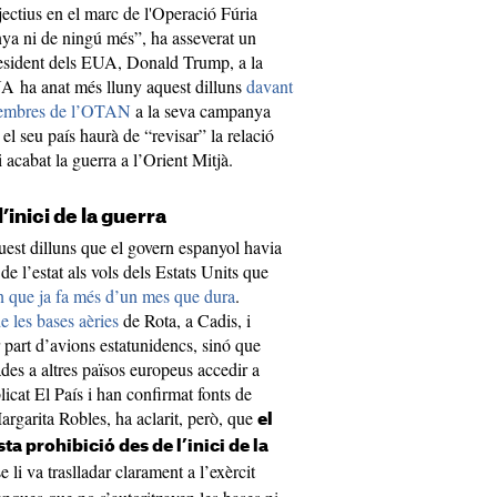
jectius en el marc de l'Operació Fúria
nya ni de ningú més”, ha asseverat un
president dels EUA, Donald Trump, a la
UA ha anat més lluny aquest dilluns
davant
 membres de l’OTAN
a la seva campanya
 el seu país haurà de “revisar” la relació
acabat la guerra a l’Orient Mitjà.
l’inici de la guerra
est dilluns que el govern espanyol havia
de l’estat als vols dels Estats Units que
an que ja fa més d’un mes que dura
.
e les bases aèries
de Rota, a Cadis, i
 part d’avions estatunidencs, sinó que
des a altres països europeus accedir a
licat El País i han confirmat fonts de
rgarita Robles, ha aclarit, però, que
el
 prohibició des de l’inici de la
li va traslladar clarament a l’exèrcit