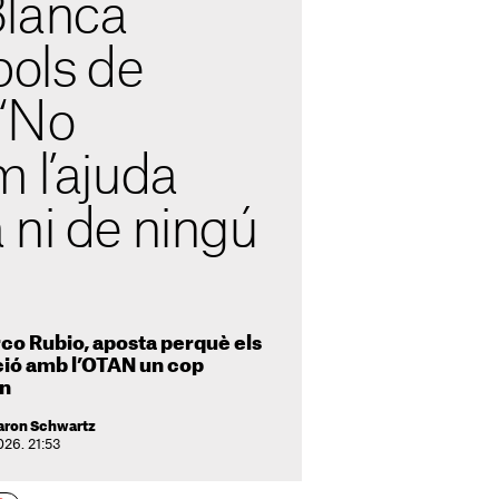
Blanca
pols de
“No
 l’ajuda
 ni de ningú
rco Rubio, aposta perquè els
ació amb l’OTAN un cop
an
Aaron Schwartz
026. 21:53