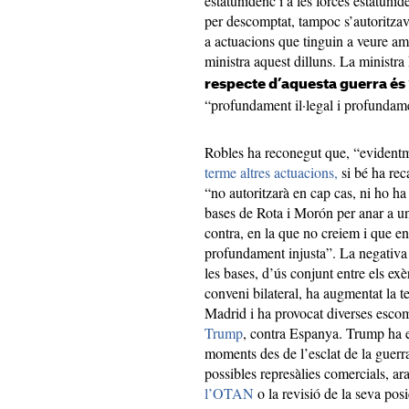
estatunidenc i a les forces estatuni
per descomptat, tampoc s’autoritzava
a actuacions que tinguin a veure amb
ministra aquest dilluns. La ministra 
respecte d’aquesta guerra és
“profundament il·legal i profundam
Robles ha reconegut que, “evidentme
terme altres actuacions,
si bé ha rec
“no autoritzarà en cap cas, ni ho ha f
bases de Rota i Morón per anar a un
contra, en la que no creiem i que e
profundament injusta”. La negativa
les bases, d’ús conjunt entre els exè
conveni bilateral, ha augmentat la t
Madrid i ha provocat diverses esco
Trump
, contra Espanya. Trump ha e
moments des de l’esclat de la guerr
possibles represàlies comercials, ar
l’OTAN
o la revisió de la seva posi