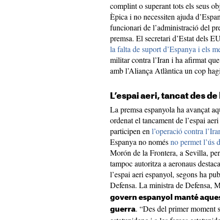
complint o superant tots els seus ob
Èpica i no necessiten ajuda d’Espa
funcionari de l’administració del 
premsa. El secretari d’Estat dels E
la falta de suport d’Espanya i els
militar contra l’Iran i ha afirmat que
amb l’Aliança Atlàntica un cop hagi 
L’espai aeri, tancat des de 
La premsa espanyola ha avançat aqu
ordenat el tancament de l’espai aeri 
participen en
l’operació contra l’Ir
Espanya no només
no permet l’ús d
Morón de la Frontera, a Sevilla, per
tampoc autoritza a aeronaus destaca
l’espai aeri espanyol, segons ha pub
Defensa. La ministra de Defensa, Ma
govern espanyol manté aquesta
. “Des del primer moment se 
guerra