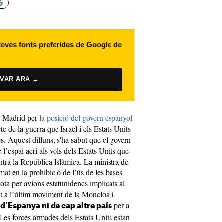
 teves fonts preferides de Google de
IVAR ARA →
i Madrid per
la posició del govern espanyol
 de la guerra que Israel i els Estats Units
s. Aquest dilluns, s'ha sabut que el govern
l’espai aeri als vols dels Estats Units que
ntra la República Islàmica. La ministra de
at en la prohibició de l’ús de les bases
ota per avions estatunidencs implicats al
t a l’últim moviment de la Moncloa i
per a
 d’Espanya ni de cap altre país
 “Les forces armades dels Estats Units estan