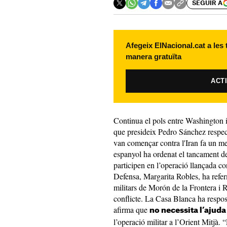
SEGUIR A
Afegeix ElNacional.cat a les
manera gratuïta
ACT
Continua el pols entre Washington 
que presideix Pedro Sánchez respecte
van començar contra l'Iran fa un me
espanyol ha ordenat el tancament de 
participen en l’operació llançada co
Defensa, Margarita Robles, ha referm
militars de Morón de la Frontera i R
conflicte. La Casa Blanca ha respos
afirma que
no necessita l’ajuda
l’operació militar a l’Orient Mitjà.