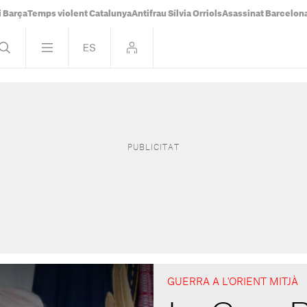
i Barça
Temps violent Catalunya
Antifrau Sílvia Orriols
Asassinat Barcelon
GUERRA A L'ORIENT MITJÀ