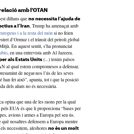
relació amb l’OTAN
est dilluns que
no necessita l’ajuda de
, Trump ha amenaçat amb
ctius a l’Iran
europeus i a la resta del món
si no feien
tret d’Ormuz i el trànsit del petroli global
Mitjà. En aquest sentit, s’ha pronunciat
ubio
, en una entrevista amb Al Jazeera.
(...) tenim països
er als Estats Units
 al qual estem compromesos a defensar,
 presumint de negar-nos l’ús de les seves
é han fet això”, apunta, tot i que la posició
uda dels aliats no és necessària.
ca opina que una de les raons per la qual
” pels EUA és que li proporciona “bases per
pes, avions i armes a Europa pel seu ús.
e què nosaltres defensem a Europa mentre
 els necessitem, aleshores
no és un molt