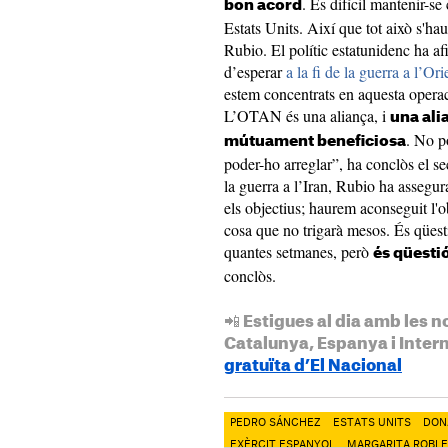
. És difícil mantenir-s
bon acord
Estats Units. Així que tot això s'hau
Rubio. El polític estatunidenc ha af
d’esperar
a la fi de la guerra a l’Ori
estem concentrats en aquesta operaci
L’OTAN és una aliança, i
una ali
. No p
mútuament beneficiosa
poder-ho arreglar”, ha conclòs el se
la guerra a l’Iran, Rubio ha assegur
els objectius; haurem aconseguit l'o
cosa que no trigarà mesos. És qües
quantes setmanes, però
és qüesti
conclòs.
📲 Estigues al dia amb les n
Catalunya, Espanya i Inter
gratuïta d’El Nacional
PEDRO SÁNCHEZ
ESTATS UNITS
DON
EXÈRCIT ESPANYOL
MARGARITA ROBL