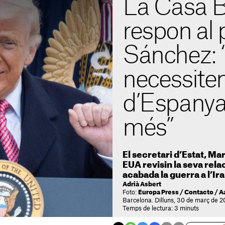
La Casa 
respon al 
Sánchez: 
necessitem
d’Espanya
més”
El secretari d’Estat, Ma
EUA revisin la seva rel
acabada la guerra a l’Ir
Adrià Asbert
Foto:
Europa Press / Contacto / 
Barcelona. Dilluns, 30 de març de 2
Temps de lectura: 3 minuts