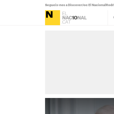
Segueix-nos a Discover
Joc El Nacional
Rodr