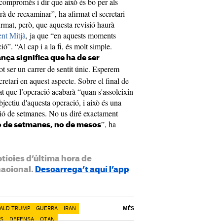
e compromès i dir que això és bo per als
rà de reexaminar”, ha afirmat el secretari
irmat, però, que aquesta revisió haurà
ent Mitjà
, ja que “en aquests moments
ó”. “Al cap i a la fi, és molt simple.
ança significa que ha de ser
ot ser un carrer de sentit únic. Esperem
cretari en aquest aspecte. Sobre el final de
at que l’operació acabarà “quan s'assoleixin
bjectiu d'aquesta operació, i això és una
tió de setmanes. No us diré exactament
”, ha
ó de setmanes, no de mesos
otícies d’última hora de
nacional.
Descarrega’t aquí l’app
ALD TRUMP
GUERRA
IRAN
MÉS
ES
DEFENSA
OTAN