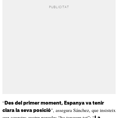
“
Des del primer moment, Espanya va tenir
”, assegura Sánchez, que insisteix
clara la seva posició
que aquestes quatre paraules “ho tanquen tot”: “
La