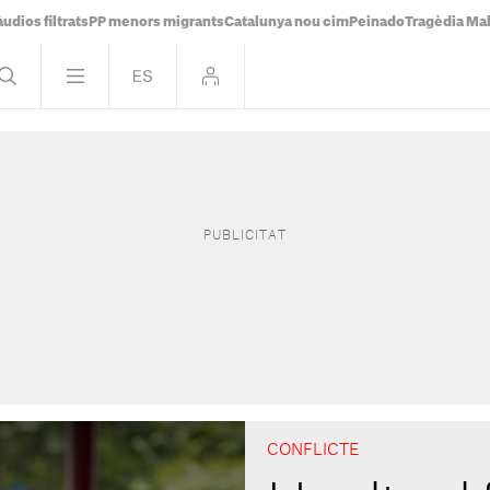
udios filtrats
PP menors migrants
Catalunya nou cim
Peinado
Tragèdia Ma
CONFLICTE