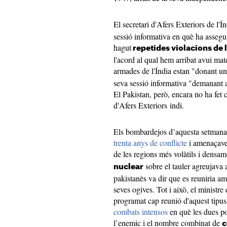
El secretari d'Afers Exteriors de l'Í
sessió informativa en què ha assegur
hagut
repetides violacions de 
l'acord al qual hem arribat avui mate
armades de l'Índia estan "donant u
seva sessió informativa "demanant a
El Pakistan, però, encara no ha fet 
d'Afers Exteriors indi
.
Els bombardejos d’aquesta setmana 
trenta anys de conflicte
i amenaçaven
de les regions més volàtils i densa
sobre el tauler agreujava 
nuclear
pakistanès va dir que es reuniria a
seves ogives. Tot i això, el ministre
programat cap reunió d'aquest tipus
combats intensos
en què les dues po
l’enemic i el nombre combinat de
c