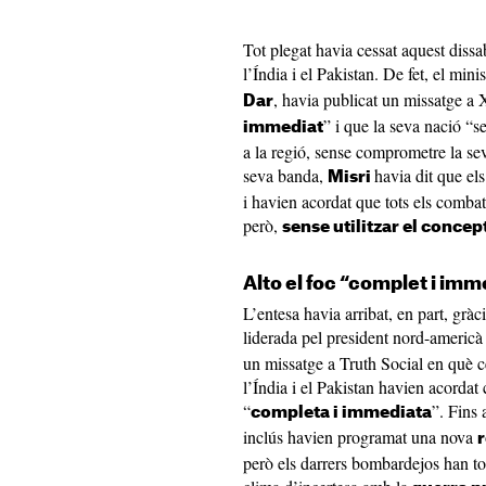
Tot plegat havia cessat aquest dissabt
l’Índia i el Pakistan. De fet, el min
, havia publicat un missatge a 
Dar
” i que la seva nació “se
immediat
a la regió, sense comprometre la seva 
seva banda,
havia dit
que els
Misri
i havien acordat que tots els comba
però,
sense utilitzar el concep
Alto el foc “complet i imm
L’entesa havia arribat, en part, grà
liderada pel president nord-americ
un missatge a Truth Social en què c
l’Índia i el Pakistan havien acordat
“
”. Fins 
completa i immediata
inclús havien programat una nova
r
però els darrers bombardejos han to