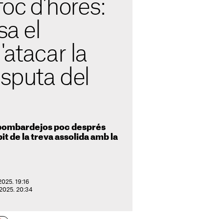
foc d’hores:
sa el
'atacar la
isputa del
 bombardejos poc després
t de la treva assolida amb la
2025. 19:16
 2025. 20:34