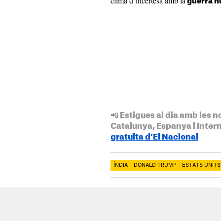
clima d’incertesa amb la
guerra n
📲 Estigues al dia amb les n
Catalunya, Espanya i Inter
gratuïta d’El Nacional
ÍNDIA
DONALD TRUMP
ESTATS UNITS