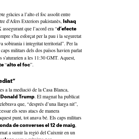
e gràcies a l’alto el foc assolit entre
istre d'Afers Exteriors pakistanès,
Ishaq
X assegurant que l’acord era “
d’efecte
mpre s'ha esforçat per la pau i la seguretat
sobirania i integritat territorial”. Per la
 caps militars dels dos països havien parlat
ts s'aturarien a les 11:30 GMT. Aquest,
“
”.
te
alto el foc
ediat”
cies a la mediació de la Casa Blanca,
à
. El magnat ha publicat
Donald Trump
elebrava que, “després d’una llarga nit”,
 cessar els seus atacs de manera
aquest punt, tot anava bé. Els caps militars
,
onda de converses el 12 de maig
rnat a sumir la regió del Caixmir en un