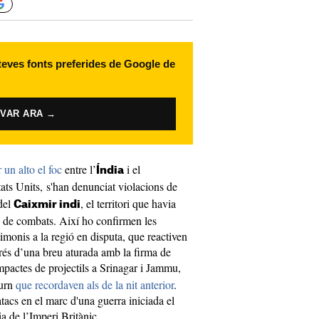
 teves fonts preferides de Google de
IVAR ARA →
r un alto el foc
entre l’
i el
Índia
ats Units, s'han denunciat violacions de
 del
, el territori que havia
Caixmir indi
es de combats. Així ho confirmen les
timonis a la regió en disputa, que reactiven
prés d’una breu aturada amb la firma de
impactes de projectils a Srinagar i Jammu,
turn
que recordaven als de la nit anterior
.
tacs en el marc d'una guerra iniciada el
a de l’Imperi Britànic.