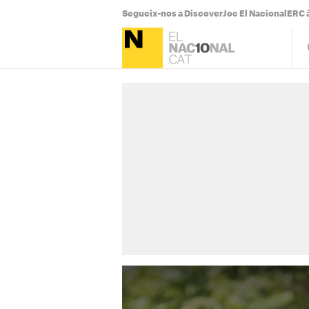
Segueix-nos a Discover
Joc El Nacional
ERC à