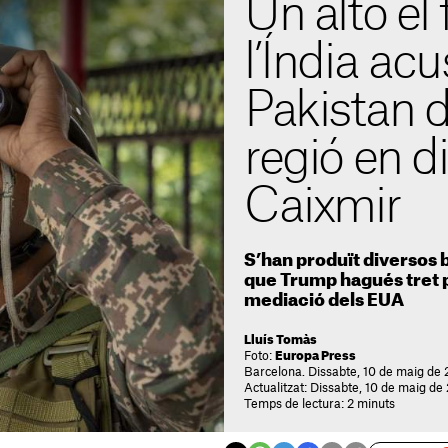
Un alto el 
l’Índia acu
Pakistan d
regió en d
Caixmir
S’han produït diversos
que Trump hagués tret pi
mediació dels EUA
Lluís Tomàs
Foto:
Europa Press
Barcelona. Dissabte, 10 de maig de 
Actualitzat: Dissabte, 10 de maig de
Temps de lectura: 2 minuts