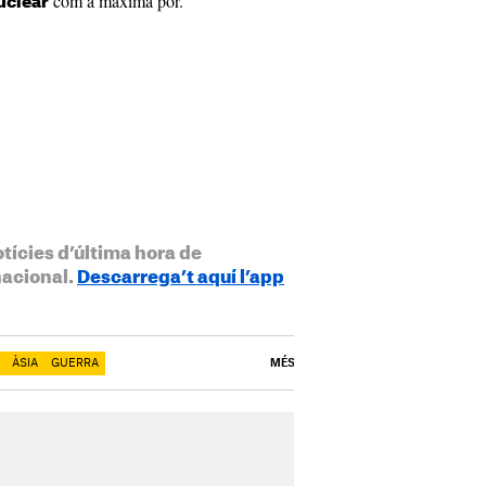
com a màxima por.
uclear
otícies d’última hora de
nacional.
Descarrega’t aquí l’app
ÀSIA
GUERRA
MÉS