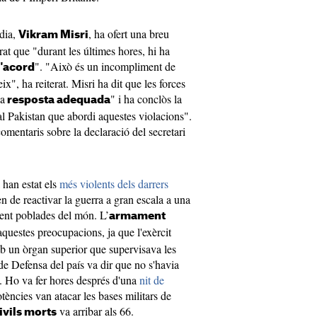
ndia,
, ha ofert una breu
Vikram
Misri
at que "durant les últimes hores, hi ha
". "Això és un incompliment de
l'acord
ix", ha reiterat. Misri ha dit que les forces
na
" i ha conclòs la
resposta adequada
l Pakistan que abordi aquestes violacions".
comentaris sobre la declaració del secretari
han estat els
més violents dels darrers
 de reactivar la guerra a gran escala a una
ment poblades del món. L’
armament
aquestes preocupacions, ja que l'exèrcit
mb un òrgan superior que supervisava les
 de Defensa del país va dir que no s'havia
. Ho va fer hores després d'una
nit de
tències van atacar les bases
militars de
va arribar als 66.
ivils morts