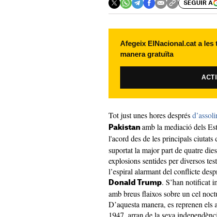
SEGUIR A
Afegeix ElNacional.cat a les
manera gratuïta
ACT
Tot just unes hores després
d’assoli
amb la mediació dels Est
Pakistan
l'acord des de les principals ciutats
suportat la major part de quatre di
explosions sentides per diversos tes
l’espiral alarmant del conflicte des
. S’han notificat 
Donald Trump
amb breus flaixos sobre un cel noc
D’aquesta manera, es reprenen els a
1947, arran de la seva independènci