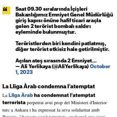
Saat 09.30 sıralarında İçişleri
Bakanlığımız Emniyet Genel Müdürlüğü
giriş kapısı önüne hafif ticari araçla
gelen 2 terörist bombalı saldırı
eyleminde bulunmuştur.
Teröristlerden biri kendini patlatmış,
diğer terörist etkisiz hale getirilmiştir.
Açılan ateş sırasında 2 Emniyet…
— Ali Yerlikaya (@AliYerlikaya)
October
1, 2023
La Lliga Àrab condemna l'atemptat
La
Lliga Àrab
ha condemnat l'atemptat
perpetrat avui prop del Ministeri d'Interior
terrorista
turc a Ankara i ha expressat la seva solidaritat amb
Turquia. "Aquesta acció terrorista, qualsevol que sigui