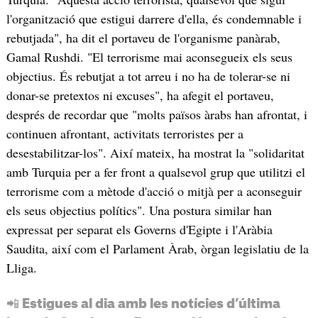
l'organització que estigui darrere d'ella, és condemnable i
rebutjada", ha dit el portaveu de l'organisme panàrab,
Gamal Rushdi. "El terrorisme mai aconsegueix els seus
objectius. És rebutjat a tot arreu i no ha de tolerar-se ni
donar-se pretextos ni excuses", ha afegit el portaveu,
després de recordar que "molts països àrabs han afrontat, i
continuen afrontant, activitats terroristes per a
desestabilitzar-los". Així mateix, ha mostrat la "solidaritat
amb Turquia per a fer front a qualsevol grup que utilitzi el
terrorisme com a mètode d'acció o mitjà per a aconseguir
els seus objectius polítics". Una postura similar han
expressat per separat els Governs d'Egipte i l'Aràbia
Saudita, així com el Parlament Àrab, òrgan legislatiu de la
Lliga.
📲 Estigues al dia amb les notícies d’última