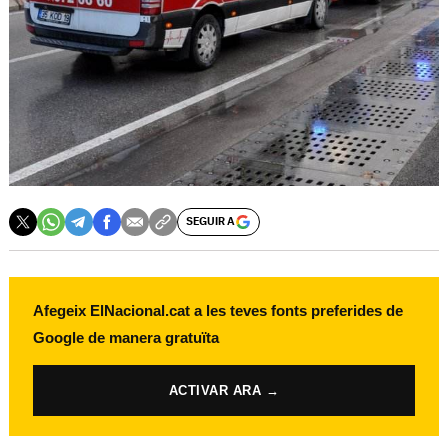
SEGUIR A
Afegeix ElNacional.cat a les teves fonts preferides de
Google de manera gratuïta
ACTIVAR ARA →