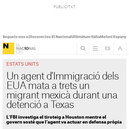
Segueix-nos a Discover
Joc El Nacional
Ultimàtum Itàlia
Meloni Espanya
ESTATS UNITS
Un agent d'Immigració dels
EUA mata a trets un
migrant mexicà durant una
detenció a Texas
L'FBI investiga el tiroteig a Houston mentre el
govern sosté que l'agent va actuar en defensa pròpia