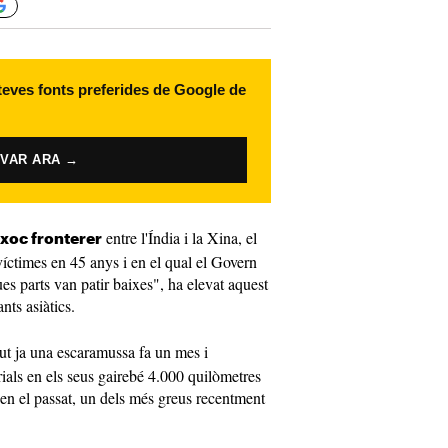
 teves fonts preferides de Google de
IVAR ARA →
entre l'Índia i la Xina, el
xoc fronterer
víctimes en 45 anys i en el qual el Govern
s parts van patir baixes", ha elevat aquest
nts asiàtics.
ut ja una escaramussa fa un mes i
rials en els seus gairebé 4.000 quilòmetres
en el passat, un dels més greus recentment