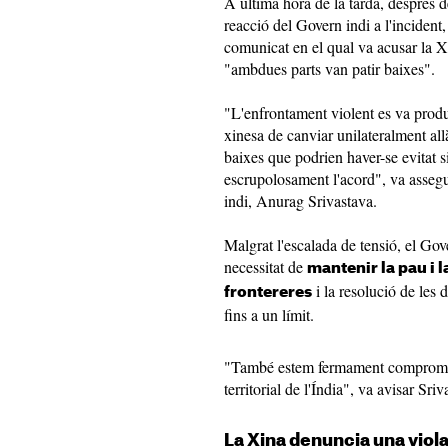
A última hora de la tarda, després d
reacció del Govern indi a l'incident,
comunicat en el qual va acusar la X
"ambdues parts van patir baixes".
"L'enfrontament violent es va produi
xinesa de canviar unilateralment all
baixes que podrien haver-se evitat s
escrupolosament l'acord", va assegu
indi, Anurag Srivastava.
Malgrat l'escalada de tensió, el Gov
necessitat de
mantenir la pau i la
i la resolució de les 
frontereres
fins a un límit.
"També estem fermament compromesos 
territorial de l'Índia", va avisar Sriv
La Xina denuncia una viola