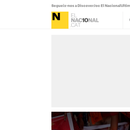
Segueix-nos a Discover
Joc El Nacional
Ultim