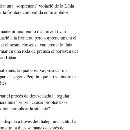
iat una "sorprenent" violació de la Línia
, la frontera compartida entre ambdós
mantenir una reunió d'alt nivell i van
tuació a la frontera, però sorprenentment el
ar el nostre consens i van creuar la línia
irmar en una roda de premsa el portaveu del
ao Lijian.
al xinès, la qual cosa va provocar un
s parts", segons Pequín, que no va informar
iles.
tar el procés de desescalada i "regular
mera línia" sense "causar problemes o
drien complicar la situació".
a disputa a través del diàleg, una actitud a
metre fa dues setmanes després de