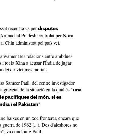
assat recent xocs per
disputes
l'Arunachal Pradesh controlat per Nova
ai Chin administrat pel país veí.
gativament les relacions entre ambdues
 i tot la Xina a acusar l'Índia de jugar
a deixar víctimes mortals.
nsa Sameer Patil, del centre investigador
gravetat de la situació en la qual és "
una
és pacífiques del món, si es
".
dia i el Pakistan
ure baixes en un xoc fronterer, encara que
a guerra de 1962 (...). Des d'aleshores no
a", va concloure Patil.