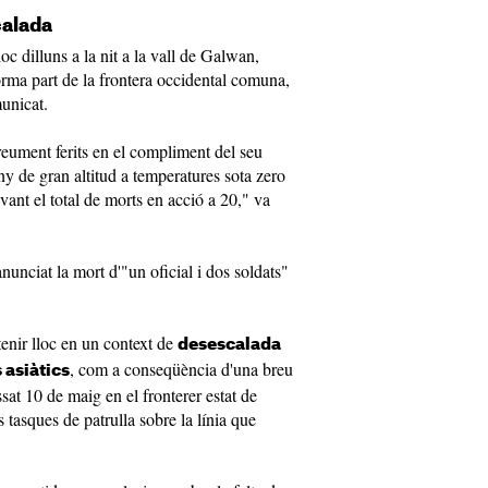
calada
oc dilluns a la nit a la vall de Galwan,
orma part de la frontera occidental comuna,
municat.
reument ferits en el compliment del seu
eny de gran altitud a temperatures sota zero
vant el total de morts en acció a 20," va
nciat la mort d'"un oficial i dos soldats"
tenir lloc en un context de
desescalada
, com a conseqüència d'una breu
 asiàtics
at 10 de maig en el fronterer estat de
s tasques de patrulla sobre la línia que