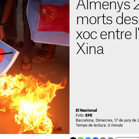
Almenys 2
morts des
xoc entre l'
Xina
El Nacional
Foto:
EFE
Barcelona. Dimecres, 17 de juny de 
Temps de lectura: 3 minuts