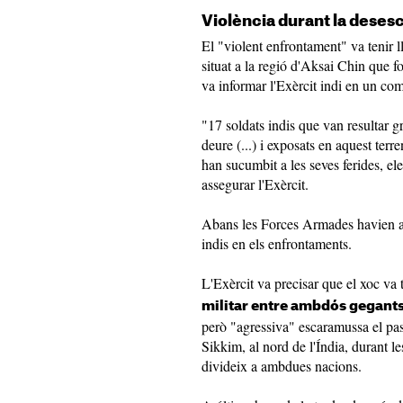
Violència durant la deses
El "violent enfrontament" va tenir ll
situat a la regió d'Aksai Chin que f
va informar l'Exèrcit indi en un co
"17 soldats indis que van resultar g
deure (...) i exposats en aquest terr
han sucumbit a les seves ferides, ele
assegurar l'Exèrcit.
Abans les Forces Armades havien anu
indis en els enfrontaments.
L'Exèrcit va precisar que el xoc va 
militar entre ambdós gegants
però "agressiva" escaramussa el pass
Sikkim, al nord de l'Índia, durant le
divideix a ambdues nacions.