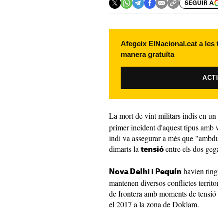
SEGUIR A
Afegeix ElNacional.cat a les
manera gratuïta
ACT
La mort de vint militars indis en un
primer incident d'aquest tipus amb 
indi va assegurar a més que "ambdue
dimarts la
entre els dos gega
tensió
havien ting
Nova Delhi i Pequín
mantenen diversos conflictes territo
de frontera amb moments de tensió 
el 2017 a la zona de Doklam.