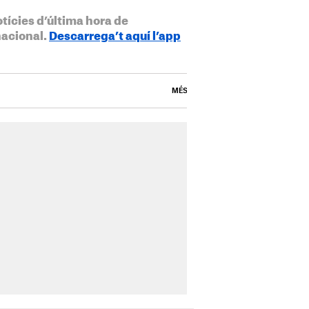
otícies d’última hora de
nacional.
Descarrega’t aquí l’app
MÉS