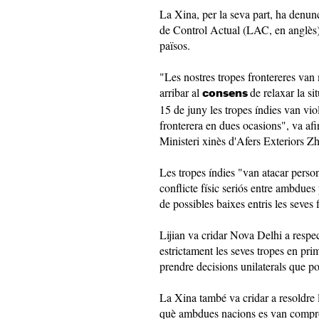
La Xina, per la seva part, ha denunc
de Control Actual (LAC, en anglès)
països.
"Les nostres tropes frontereres van 
arribar al
de relaxar la si
consens
15 de juny les tropes índies van viol
fronterera en dues ocasions", va af
Ministeri xinès d'Afers Exteriors Zh
Les tropes índies "van atacar person
conflicte físic seriós entre ambdue
de possibles baixes entris les seves f
Lijian va cridar Nova Delhi a respec
estrictament les seves tropes en pri
prendre decisions unilaterals que po
La Xina també va cridar a resoldre l
què ambdues nacions es van compro