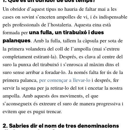
1. Què és un obridor de dos temps?
Un obridor d’aquest tipus no hauria de faltar mai a les
cases on sovint s’enceten ampolles de vi, i és indispensable
pels professionals de l’hostaleria. Aquesta eina està
formada per
una fulla, un tirabuixó i dues
. Amb la fulla, tallem la càpsula per sota de
palanques
la primera volandera del coll de l’ampolla (mai s’extreu
completament estirant-la). Després, es clava al centre del
suro la punxa del tirabuixó i s’enrosca al màxim dins el
suro sense arribar a foradar-lo. Ja només falta fer ús de la
primera palanca,
per començar a llevar-lo
i després, fer
servir la segona per ja retirar-lo del tot i encetar la nostra
ampolla. Amb aquests dos moviments, el que
s’aconsegueix és extreure el suro de manera progressiva i
evitem que es pugui trencar.
2. Sabries dir el nom de tres denominacions