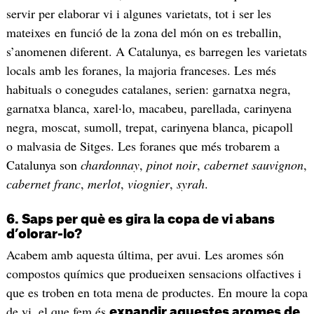
servir per elaborar vi i algunes varietats, tot i ser les
mateixes en funció de la zona del món on es treballin,
s’anomenen diferent. A Catalunya, es barregen les varietats
locals amb les foranes, la majoria franceses. Les més
habituals o conegudes catalanes, serien: garnatxa negra,
garnatxa blanca, xarel·lo, macabeu, parellada, carinyena
negra, moscat, sumoll, trepat, carinyena blanca, picapoll
o malvasia de Sitges. Les foranes que més trobarem a
Catalunya son
chardonnay
,
pinot noir
,
cabernet sauvignon
,
cabernet franc
,
merlot
,
viognier
,
syrah
.
6. Saps per què es gira la copa de vi abans
d’olorar-lo?
Acabem amb aquesta última, per avui. Les aromes són
compostos químics que produeixen sensacions olfactives i
que es troben en tota mena de productes. En moure la copa
de vi, el que fem és
expandir aquestes aromes de