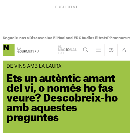
Segueix-nos a Discover
Joc El Nacional
ERC àudios filtrats
PP menors mi
DE VINS AMB LA LAURA
Ets un autèntic amant
del vi, o només ho fas
veure? Descobreix-ho
amb aquestes
preguntes