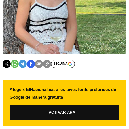
SEGUIR A
Afegeix ElNacional.cat a les teves fonts preferides de
Google de manera gratuïta
ACTIVAR ARA →