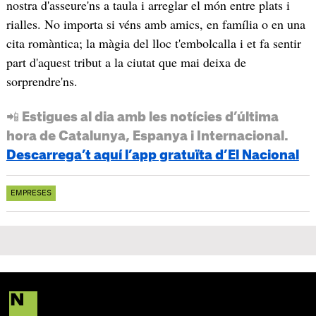
nostra d'asseure'ns a taula i arreglar el món entre plats i
rialles. No importa si véns amb amics, en família o en una
cita romàntica; la màgia del lloc t'embolcalla i et fa sentir
part d'aquest tribut a la ciutat que mai deixa de
sorprendre'ns.
📲 Estigues al dia amb les notícies d’última
hora de Catalunya, Espanya i Internacional.
Descarrega’t aquí l’app gratuïta d’El Nacional
EMPRESES