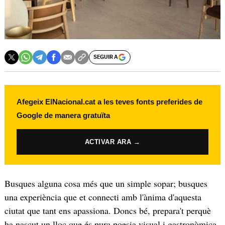
SEGUIR A
Afegeix ElNacional.cat a les teves fonts preferides de
Google de manera gratuïta
ACTIVAR ARA →
Busques alguna cosa més que un simple sopar; busques
una experiència que et connecti amb l'ànima d'aquesta
ciutat que tant ens apassiona. Doncs bé, prepara't perquè
ha nascut un lloc que és pura poesia visual i gastronòmica.