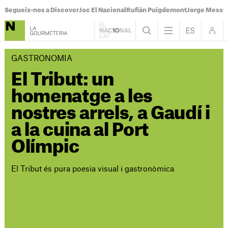
Segueix-nos a Discover
Joc El Nacional
Rufián Puigdemont
Jorge Messi
GASTRONOMIA
El Tribut: un
homenatge a les
nostres arrels, a Gaudí i
a la cuina al Port
Olímpic
El Tribut és pura poesia visual i gastronòmica