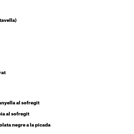
tavella)
rat
nyella al sofregit
ia al sofregit
olata negre a la picada