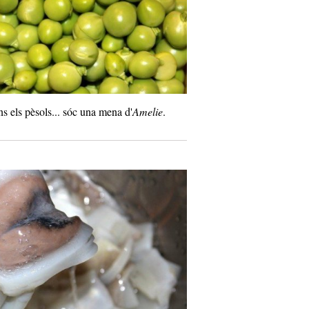
s els pèsols... sóc una mena d'
Amelie
.