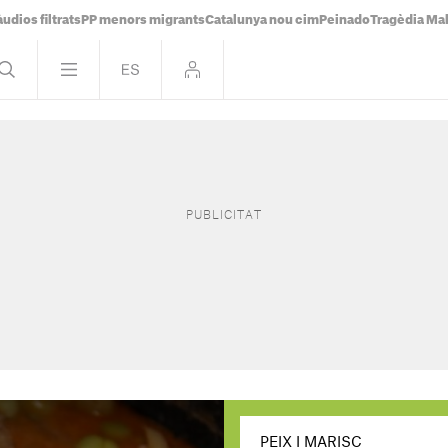
udios filtrats
PP menors migrants
Catalunya nou cim
Peinado
Tragèdia Ma
PEIX I MARISC