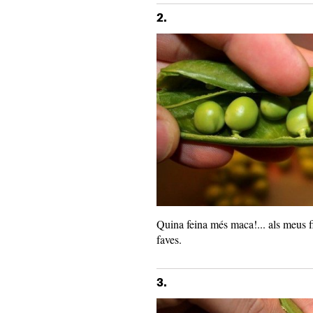
2.
Quina feina més maca!... als meus fil
faves.
3.