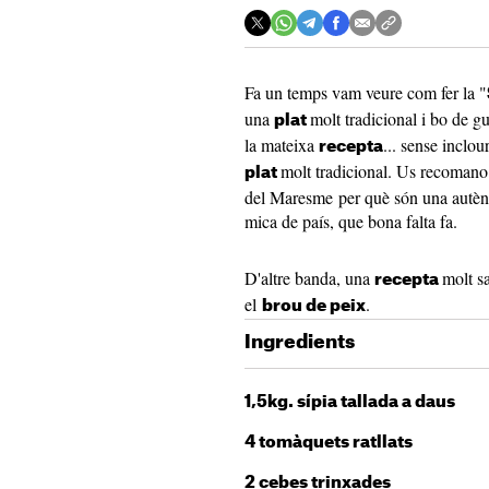
Fa un temps vam veure com fer la "
una
molt tradicional i bo de gu
plat
la mateixa
... sense inclou
recepta
molt tradicional. Us recomano
plat
del Maresme per què són una autèntic
mica de país, que bona falta fa.
D'altre banda, una
molt s
recepta
el
.
brou de peix
Ingredients
1,5kg. sípia tallada a daus
4 tomàquets ratllats
2 cebes trinxades