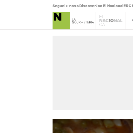
Segueix-nos a Discover
Joc El Nacional
ERC à