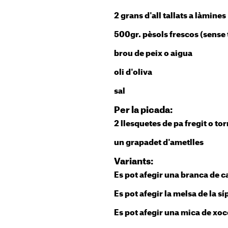
2 grans d'all tallats a làmines
500gr. pèsols frescos (sense 
brou de peix o aigua
oli d'oliva
sal
Per la picada:
2 llesquetes de pa fregit o tor
un grapadet d'ametlles
Variants:
Es pot afegir una branca de ca
Es pot afegir la melsa de la síp
Es pot afegir una mica de xoc