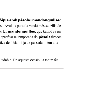
",
Sípia amb pèsols i mandonguilles
st. Avui us porto la versió més senzilla de
re les
, que també és un
mandonguilles
 aprofitar la temporada de
frescos
pèsols
a del.lícia... i ja de passada... fem una
aludable. En aquesta ocasió, ja tenim fet