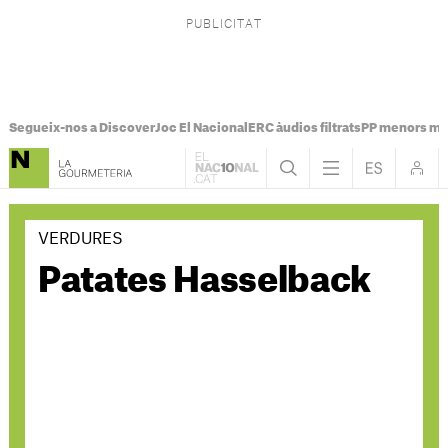
Segueix-nos a Discover
Joc El Nacional
ERC àudios filtrats
PP menors mi
VERDURES
Patates Hasselback