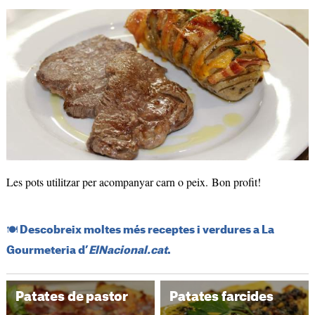
Les pots utilitzar per acompanyar carn o peix. Bon profit!
​🍽️​ Descobreix moltes més receptes i verdures a La
Gourmeteria d’
ElNacional.cat
.
Patates de pastor
Patates farcides