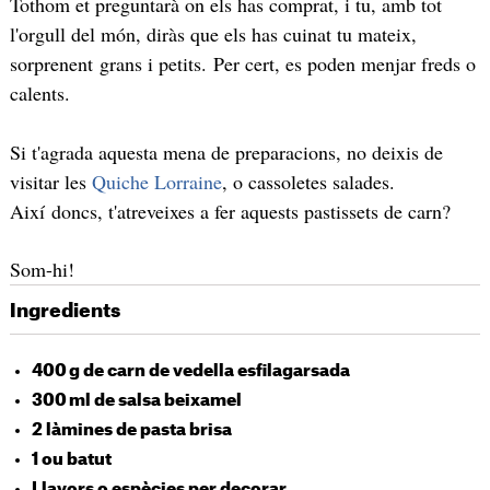
Tothom et preguntarà on els has comprat, i tu, amb tot
l'orgull del món, diràs que els has cuinat tu mateix,
sorprenent grans i petits. Per cert, es poden menjar freds o
calents.
Si t'agrada aquesta mena de preparacions, no deixis de
visitar les
Quiche Lorraine
, o cassoletes salades.
Així doncs, t'atreveixes a fer aquests pastissets de carn?
Som-hi!
Ingredients
400 g de carn de vedella esfilagarsada
300 ml de salsa beixamel
2 làmines de pasta brisa
1 ou batut
Llavors o espècies per decorar