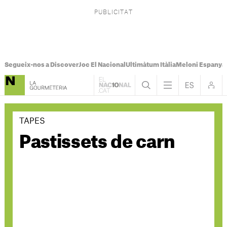
Segueix-nos a Discover
Joc El Nacional
Ultimàtum Itàlia
Meloni Espanya
TAPES
Pastissets de carn