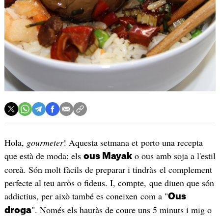
Hola,
gourmeter
! Aquesta setmana et porto una recepta
que està de moda: els
o ous amb soja a l'estil
ous Mayak
coreà. Són molt fàcils de preparar i tindràs el complement
perfecte al teu arròs o fideus. I, compte, que diuen que són
addictius, per això també es coneixen com a "
Ous
". Només els hauràs de coure uns 5 minuts i mig o
droga