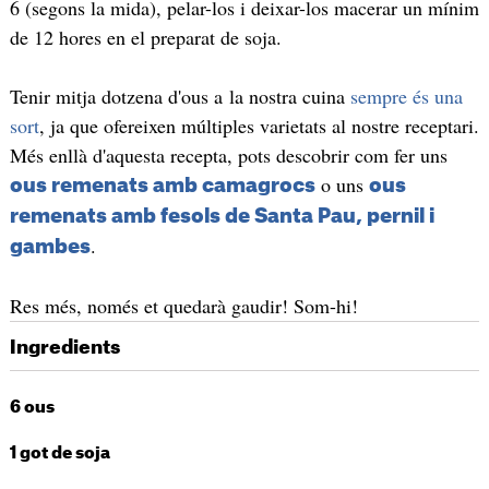
6 (segons la mida), pelar-los i deixar-los macerar un mínim
de 12 hores en el preparat de soja.
Tenir mitja dotzena d'ous a la nostra cuina
sempre és una
sort
, ja que ofereixen múltiples varietats al nostre receptari.
Més enllà d'aquesta recepta, pots descobrir com fer uns
o uns
ous remenats amb camagrocs
ous
remenats amb fesols de Santa Pau, pernil i
.
gambes
Res més, només et quedarà gaudir! Som-hi!
Ingredients
6 ous
1 got de soja