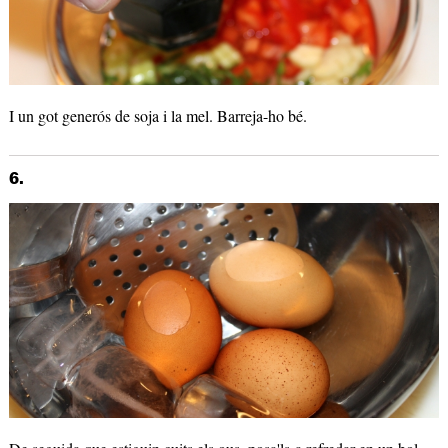
I un got generós de soja i la mel. Barreja-ho bé.
6.