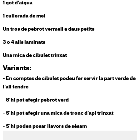
1 got d'aigua
1 cullerada de mel
Un tros de pebrot vermell a daus petits
3 o 4 alls laminats
Una mica de cibulet trinxat
Variants:
- En comptes de cibulet podeu fer servir la part verde de
l'all tendre
- S'hi pot afegir pebrot verd
- S'hi pot afegir una mica de tronc d'api trinxat
- S'hi poden posar llavors de sèsam