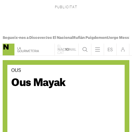
Segueix-nos a Discover
Joc El Nacional
Rufián Puigdemont
Jorge Messi
OUS
Ous Mayak