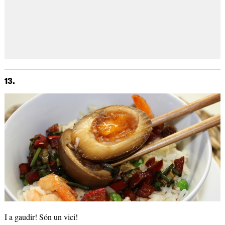
13.
I a gaudir! Són un vici!