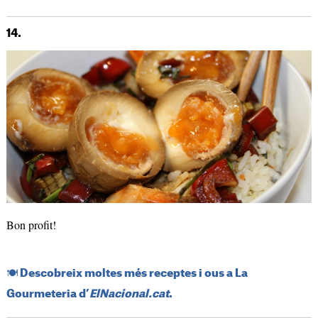
14.
Bon profit!
​🍽️​ Descobreix moltes més receptes i ous a La
Gourmeteria d’
ElNacional.cat
.