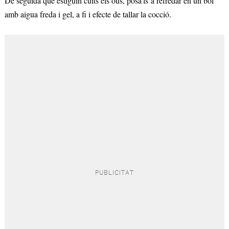
De seguida que estiguin cuits els ous, posa'ls a refredar en un bol
amb aigua freda i gel, a fi i efecte de tallar la cocció.