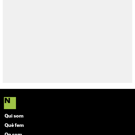
Qui som
Què fem
On som