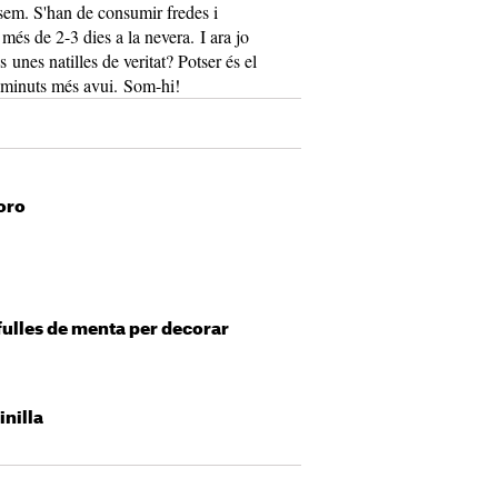
sem. S'han de consumir fredes i
més de 2-3 dies a la nevera. I ara jo
unes natilles de veritat? Potser és el
 minuts més avui. Som-hi!
moro
 fulles de menta per decorar
inilla