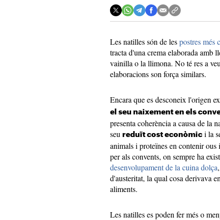
Les natilles són de les
postres més 
tracta d'una crema elaborada amb lle
vainilla o la llimona. No té res a v
elaboracions son força similars.
Encara que es desconeix l'origen ex
el seu naixement en els conve
presenta coherència a causa de la na
seu
i la 
reduït cost econòmic
animals i proteïnes en contenir ous i 
per als convents, on sempre ha exis
desenvolupament de la cuina dolça
d'austeritat, la qual cosa derivava 
aliments.
Les natilles es poden fer més o meny