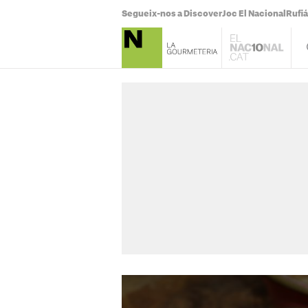
Segueix-nos a Discover
Joc El Nacional
Rufi