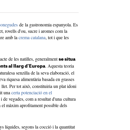
conegudes
de la gastronomia espanyola. Es
t, rovells d'ou, sucre i aromes com la
eure amb la
crema catalana
, tot i que les
acte de les natilles, generalment
se situa
. Aquesta teoria
nts al llarg d'Europa
turalesa senzilla de la seva elaboració, el
seva riquesa alimentària basada en grasses
llet. Per tot això, constituiria un plat idoni
tit una
certa potenciació en el
, i de vegades, com a resultat d'una cultura
en el màxim aprofitament possible dels
s líquides, segons la cocció i la quantitat