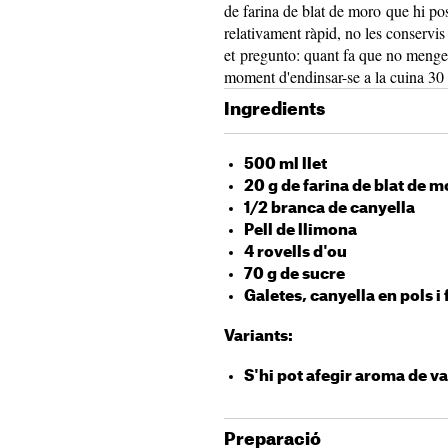
de farina de blat de moro que hi po
relativament ràpid, no les conservis 
et pregunto: quant fa que no menges 
moment d'endinsar-se a la cuina 30
Ingredients
500 ml llet
20 g de farina de blat de 
1/2 branca de canyella
Pell de llimona
4 rovells d'ou
70 g de sucre
Galetes, canyella en pols i
Variants:
S'hi pot afegir aroma de va
Preparació