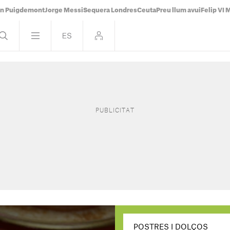
án Puigdemont
Jorge Messi
Sequera Londres
Ceuta
Preu llum avui
Felip VI 
POSTRES I DOLÇOS