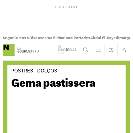
Segueix-nos a Discover
Joc El Nacional
Portades
Abdul El-Sayed
Imatges
POSTRES I DOLÇOS
Gema pastissera