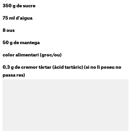
350 g de sucre
75 ml d'aigua
8 ous
50 g de mantega
color alimentari (groc/ou)
0,3 g de cremor tàrtar (àcid tartàric) (si no li poseu no
passa res)