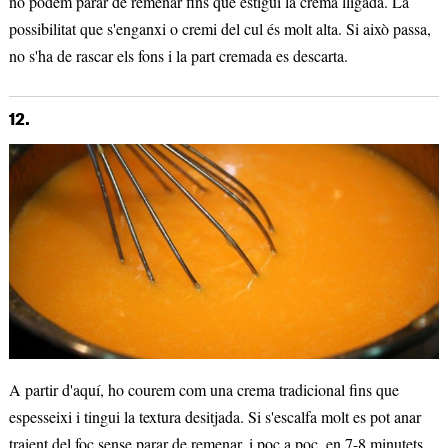
no podem parar de remenar fins que estigui la crema lligada. La
possibilitat que s'enganxi o cremi del cul és molt alta. Si això passa,
no s'ha de rascar els fons i la part cremada es descarta.
12.
A partir d'aquí, ho courem com una crema tradicional fins que
espesseixi i tingui la textura desitjada. Si s'escalfa molt es pot anar
traient del foc sense parar de remenar, i poc a poc, en 7-8 minutets