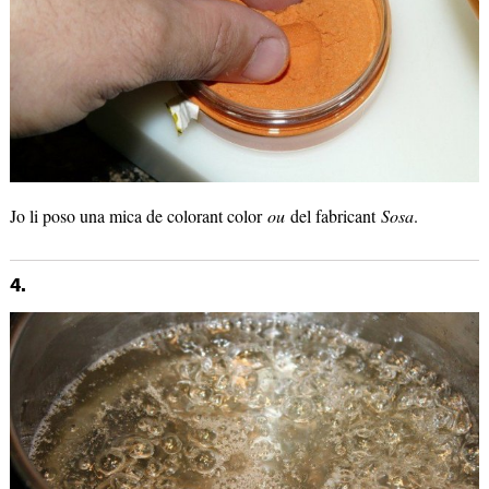
Jo li poso una mica de colorant color
ou
del fabricant
Sosa
.
4.