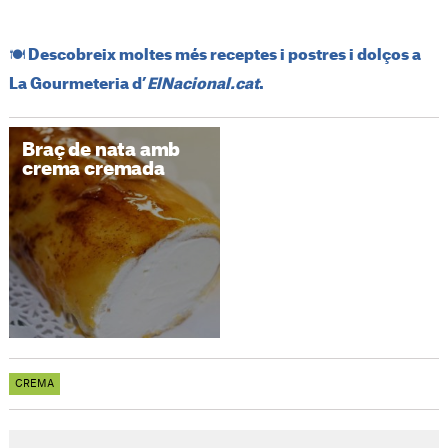
​🍽️​ Descobreix moltes més receptes i postres i dolços a
La Gourmeteria d’
ElNacional.cat
.
Braç de nata amb
crema cremada
CREMA