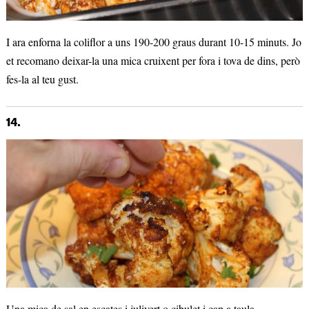
I ara enforna la coliflor a uns 190-200 graus durant 10-15 minuts. Jo
et recomano deixar-la una mica cruixent per fora i tova de dins, però
fes-la al teu gust.
14.
Una mica de sal en escates i julivert o cibulet i cap a taula.