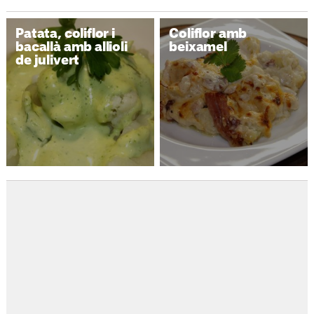
Patata, coliflor i
Coliflor amb
bacallà amb allioli
beixamel
de julivert