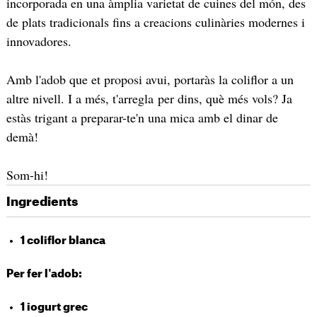
incorporada en una àmplia varietat de cuines del món, des
de plats tradicionals fins a creacions culinàries modernes i
innovadores.
Amb l'adob que et proposi avui, portaràs la coliflor a un
altre nivell. I a més, t'arregla per dins, què més vols? Ja
estàs trigant a preparar-te'n una mica amb el dinar de
demà!
Som-hi!
Ingredients
1 coliflor blanca
Per fer l'adob:
1 iogurt grec