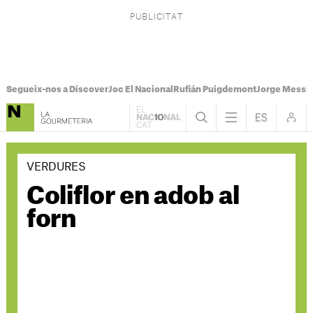
Segueix-nos a Discover
Joc El Nacional
Rufián Puigdemont
Jorge Messi
VERDURES
Coliflor en adob al
forn