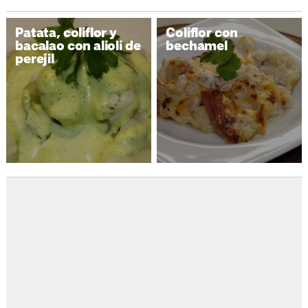
Patata, coliflor y
Coliflor con
bacalao con alioli de
bechamel
perejil