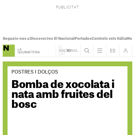
Segueix-nos a Discover
Joc El Nacional
Portades
Controls vols Itàlia
Mes
POSTRES I DOLÇOS
Bomba de xocolata i
nata amb fruites del
bosc