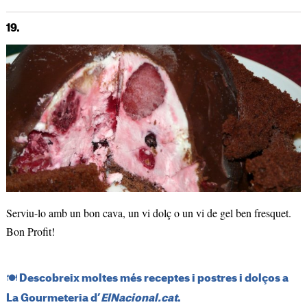
19.
Serviu-lo amb un bon cava, un vi dolç o un vi de gel ben fresquet.
Bon Profit!
​🍽️​ Descobreix moltes més receptes i postres i dolços a
La Gourmeteria d’
ElNacional.cat
.